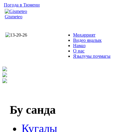
Погода в Тюмени
Gismeteo
Мөхәррият
Видео яңалык
Намаз
О нас
Язылучы почмагы
Бу
санда
Кугалы