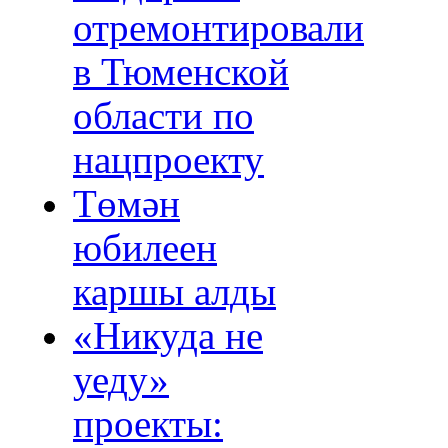
отремонтировали
в Тюменской
области по
нацпроекту
Төмән
юбилеен
каршы алды
«Никуда не
уеду»
проекты: