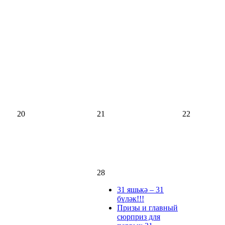
20
21
22
28
31 яшькә – 31
бүләк!!!
Призы и главный
сюрприз для