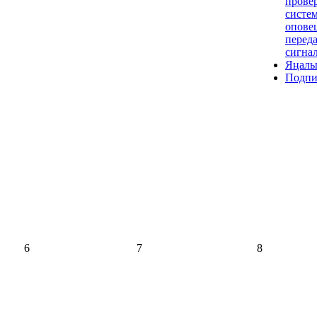
прове
систе
опове
переда
сигна
Яңалы
Подпи
6
7
8