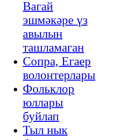
Вагай
эшмәкәре үз
авылын
ташламаган
Сопра, Егаер
волонтерлары
Фольклор
юллары
буйлап
Тыл нык