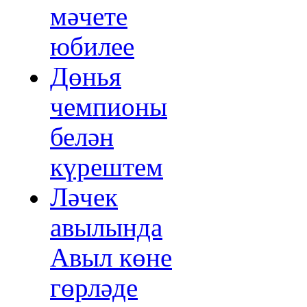
мәчете
юбилее
Дөнья
чемпионы
белән
күрештем
Ләчек
авылында
Авыл көне
гөрләде