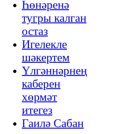
Һөнәренә
тугры калган
остаз
Игелекле
шәкертем
Үлгәннәрнең
каберен
хөрмәт
итегез
Гаилә Сабан