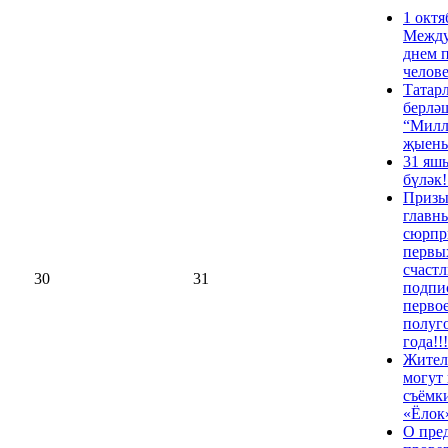
1 октя
Межд
днем 
челов
Татар
берлә
“Милл
җыен
31 яшь
бүләк!
Призы
главн
сюрпр
первы
счастл
30
31
подпи
перво
полуг
года!!!
Жител
могут 
съёмк
«Ёлок
О пре