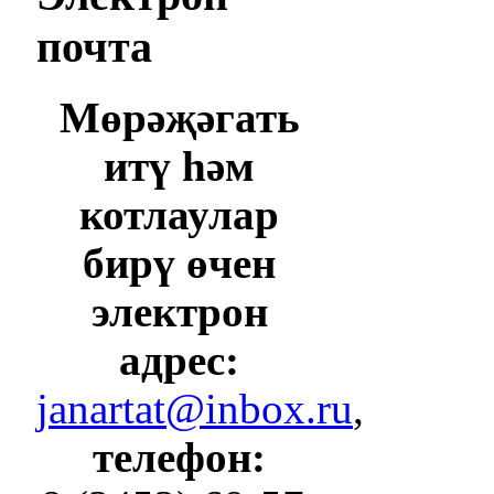
почта
Мөрәҗәгать
итү һәм
котлаулар
бирү өчен
электрон
адрес:
janartat@inbox.ru
,
телефон: