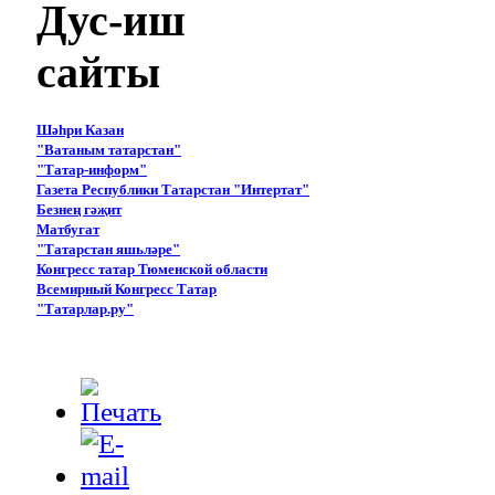
Дус-иш
сайты
Шәһри Казан
"Ватаным татарстан"
"Татар-информ"
Газета Республики Татарстан "Интертат"
Безнең гәҗит
Матбугат
"Татарстан яшьләре"
Конгресс татар Тюменской области
Всемирный Конгресс Татар
"Татарлар.ру"