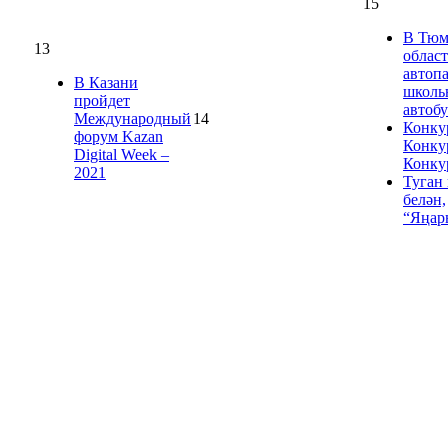
15
В Тюм
13
облас
автоп
В Казани
школь
пройдет
автоб
Международный
14
Конку
форум Kazan
Конку
Digital Week –
Конку
2021
Туган
белән,
“Яңар