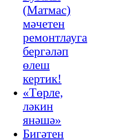
(Матмас)
мәчетен
ремонтлауга
бергәләп
өлеш
кертик!
«Төрле,
ләкин
янәшә»
Бигәтен