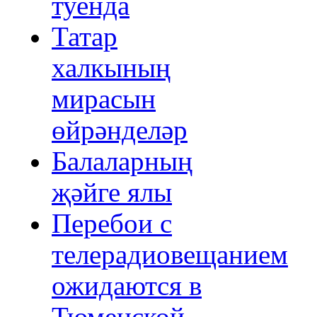
туенда
Татар
халкының
мирасын
өйрәнделәр
Балаларның
җәйге ялы
Перебои с
телерадиовещанием
ожидаются в