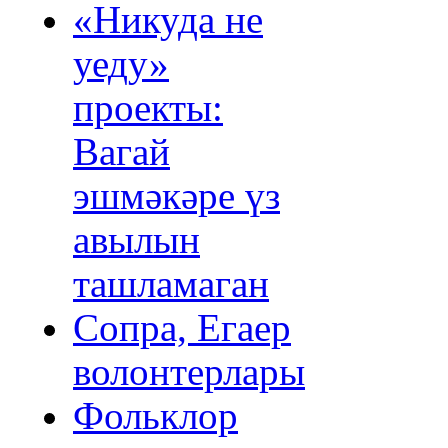
«Никуда не
уеду»
проекты:
Вагай
эшмәкәре үз
авылын
ташламаган
Сопра, Егаер
волонтерлары
Фольклор