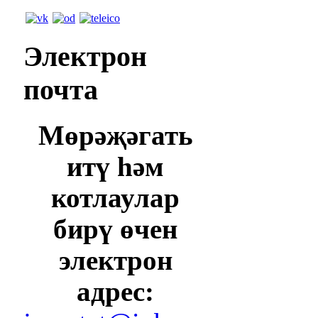
Электрон
почта
Мөрәҗәгать
итү һәм
котлаулар
бирү өчен
электрон
адрес: