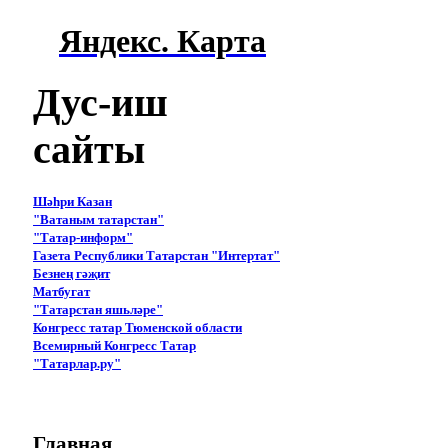
Яндекс. Карта
Дус-иш
сайты
Шәһри Казан
"Ватаным татарстан"
"Татар-информ"
Газета Республики Татарстан "Интертат"
Безнең гәҗит
Матбугат
"Татарстан яшьләре"
Конгресс татар Тюменской области
Всемирный Конгресс Татар
"Татарлар.ру"
Главная