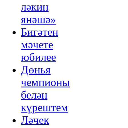
ләкин
янәшә»
Бигәтен
мәчете
юбилее
Дөнья
чемпионы
белән
күрештем
Ләчек