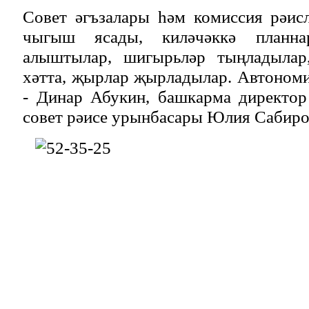
Совет әгъзалары һәм комиссия рәис
чыгыш ясады, киләчәккә планн
алыштылар, шигырьләр тыңладылар,
хәтта, җырлар җырладылар. Автономи
- Динар Абукин, башкарма директор
совет рәисе урынбасары Юлия Сабиро