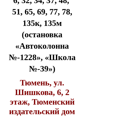
6, 32, 34, 37, 48,
51, 65, 69, 77, 78,
135к, 135м
(остановка
«Автоколонна
№-1228», «Школа
№-39»)
Тюмень, ул.
Шишкова, 6, 2
этаж, Тюменский
издательский дом