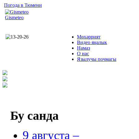
Погода в Тюмени
Gismeteo
Мөхәррият
Видео яңалык
Намаз
О нас
Язылучы почмагы
Бу
санда
9 августа –