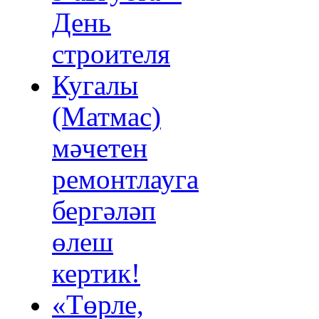
День
строителя
Кугалы
(Матмас)
мәчетен
ремонтлауга
бергәләп
өлеш
кертик!
«Төрле,