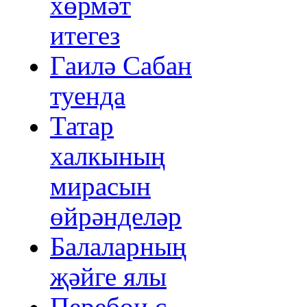
хөрмәт
итегез
Гаилә Сабан
туенда
Татар
халкының
мирасын
өйрәнделәр
Балаларның
җәйге ялы