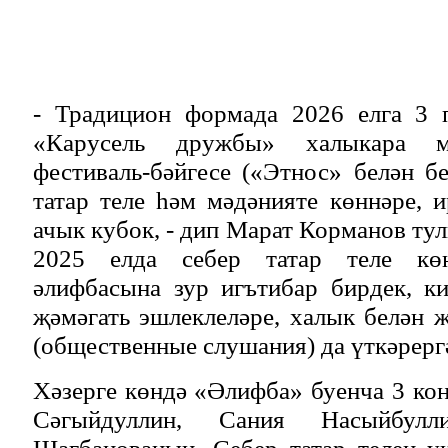
- Традицион формада 2026 елга 3 
«Карусель дружбы» халыкара м
фестиваль-бәйгесе («Этнос» белән бе
татар теле һәм мәдәнияте көннәре, 
ачык кубок, - дип Марат Корманов ту
2025 елда себер татар теле көн
әлифбасына зур игътибар бирдек, ки
җәмәгать эшлеклеләре, халык белән 
(общественные слушания) да үткәрерг
Хәзерге көндә «Әлифба» буенча 3 ко
Сәгыйдуллин, Сания Насыйбул