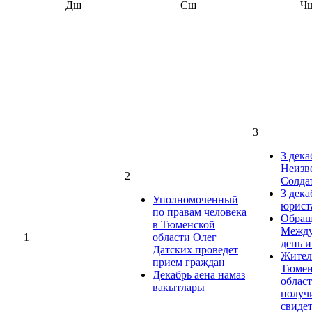
Дш
Сш
Ч
3
3 дека
Неизв
2
Солда
3 дека
Уполномоченный
юрист
по правам человека
Обращ
в Тюменской
Между
1
области Олег
день 
Датских проведет
Жител
прием граждан
Тюмен
Декабрь аена намаз
облас
вакытлары
получ
свиде