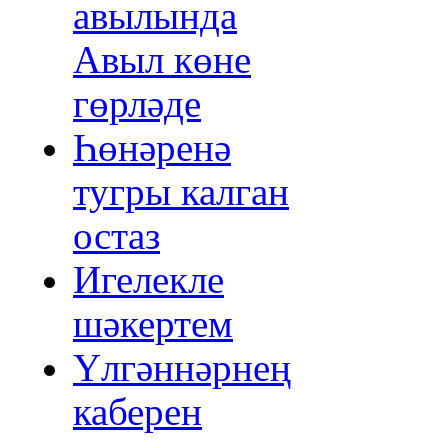
авылында
Авыл көне
гөрләде
Һөнәренә
тугры калган
остаз
Игелекле
шәкертем
Үлгәннәрнең
каберен