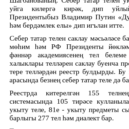
Шагбанованың. Себер татар телен у
уйга килергә кирәк, дип уйлы
Президентыбыз Владимир Путин «Ду
һәм бердәмлек елы» дип игълан итте.
Себер татар телен саклау мәсьәләсе б
мөһим һәм РФ Президенты йөкләм
фәннәр академиясенең тел белеме
халыклары телләрен саклау буенча п
тере телләрдән реестр булдырды. Бу 
арасында безнең себер татар теле дә ба
Реестрда китерелгән 155 телне
системасында 105 тирәсе кулланыл
укыту теле, 81е - укыту предметы с
барлыгы 277 тел һәм диалект бар.