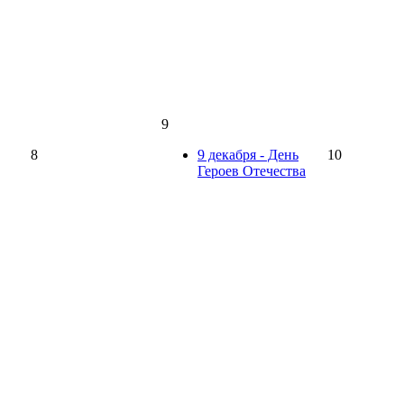
9
8
9 декабря - День
10
Героев Отечества