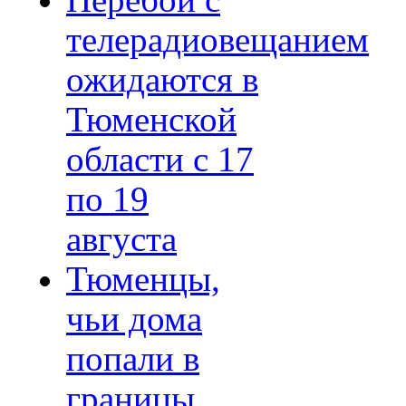
Перебои с
телерадиовещанием
ожидаются в
Тюменской
области с 17
по 19
августа
Тюменцы,
чьи дома
попали в
границы