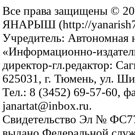
Все права защищены © 201
ЯНАРЫШ (http://yanarish7
Учредитель: Автономная 
«Информационно-издател
директор-гл.редактор: Са
625031, г. Тюмень, ул. Ши
Тел.: 8 (3452) 69-57-60, ф
janartat@inbox.ru.
Свидетельство Эл № ФС77-
выдано Федеральной служб