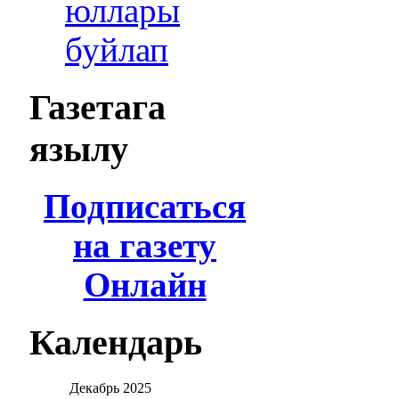
юллары
буйлап
Газетага
язылу
Подписаться
на газету
Онлайн
Календарь
Декабрь
2025