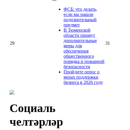
ФСБ: что делать,
если вы нашли
подозрительный
предмет
В Тюменской
области примут
дополнительные
29
31
меры для
обеспечения
общественного
порядка и пожарной
безопасности
Пройдите опрос о
мерах поддержки
бизнеса в 2026 году
Социаль
челтәрләр