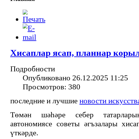
Хисаплар ясап, планнар коры
Подробности
Опубликовано 26.12.2025 11:25
Просмотров: 380
последние и лучшие
новости искусств
Төмән шәһәре себер татарлары
автономиясе советы әгъзалары хис
үткәрде.