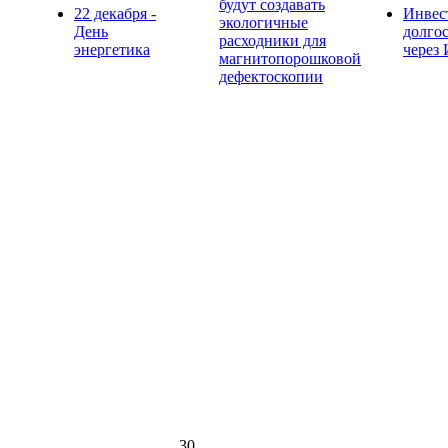
будут создавать
22 декабря -
Инвес
экологичные
День
долго
расходники для
энергетика
через
магнитопорошковой
дефектоскопии
30