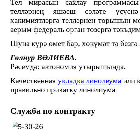
Тел мирасын саклау программасы
телләрнең яшәеш сәләте үсүенә
хакимиятләргә телләрнең торышын м
аерым федераль орган төзергә тәкъдим
Шуңа күрә өмет бар, хөкүмәт тә безгә 
Гөлнур ВӘЛИЕВА.
Рәсемдә: автономия утырышында.
Качественная
укладка линолеума
или к
правильно прикатку линолиума
Служба
по контракту