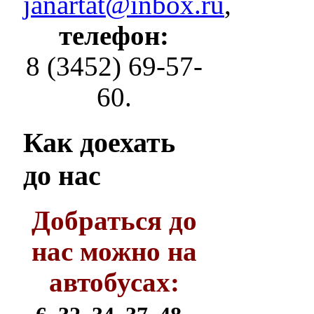
janartat@inbox.ru
,
телефон:
8 (3452) 69-57-
60.
Как
доехать
до нас
Добраться до
нас можно на
автобусах: