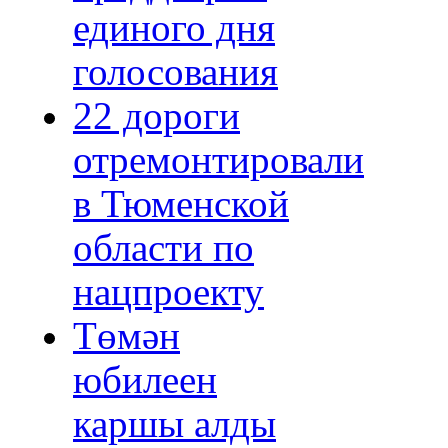
единого дня
голосования
22 дороги
отремонтировали
в Тюменской
области по
нацпроекту
Төмән
юбилеен
каршы алды