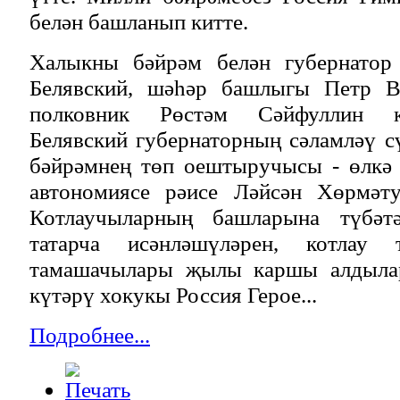
белән башланып китте.
Халыкны бәйрәм белән губернатор
Белявский, шәһәр башлыгы Петр Ва
полковник Рөстәм Сәйфуллин к
Белявский губернаторның сәламләү с
бәйрәмнең төп оештыручысы - өлкә 
автономиясе рәисе Ләйсән Хөрмәту
Котлаучыларның башларына түбәт
татарча исәнләшүләрен, котлау 
тамашачылары җылы каршы алдылар
күтәрү хокукы Россия Герое...
Подробнее...