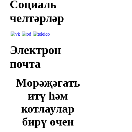
Социаль
челтәрләр
Электрон
почта
Мөрәҗәгать
итү һәм
котлаулар
бирү өчен