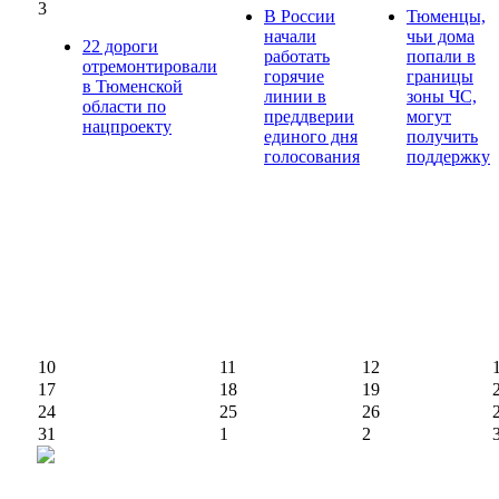
3
В России
Тюменцы,
начали
чьи дома
22 дороги
работать
попали в
отремонтировали
горячие
границы
в Тюменской
линии в
зоны ЧС,
области по
преддверии
могут
нацпроекту
единого дня
получить
голосования
поддержку
10
11
12
17
18
19
24
25
26
31
1
2