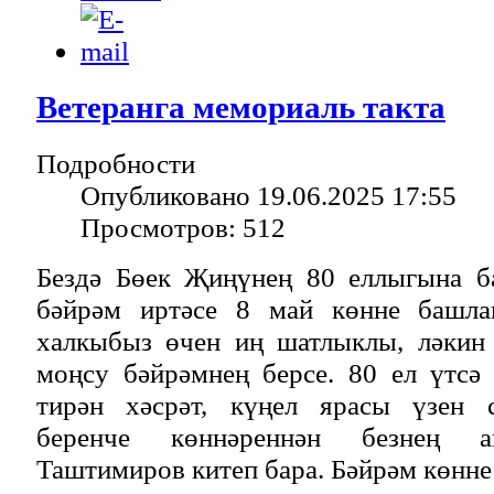
Ветеранга мемориаль такта
Подробности
Опубликовано 19.06.2025 17:55
Просмотров: 512
Бездә Бөек Җиңүнең 80 еллыгына б
бәйрәм иртәсе 8 май көнне башл
халкыбыз өчен иң шатлыклы, ләкин
моңсу бәйрәмнең берсе. 80 ел үтсә
тирән хәсрәт, күңел ярасы үзен 
беренче көннәреннән безнең а
Таштимиров китеп бара. Бәйрәм көнн