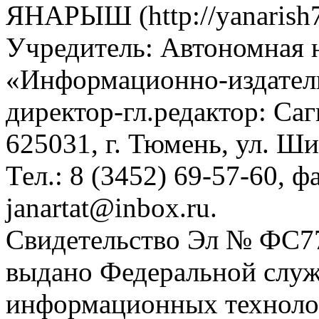
ЯНАРЫШ (http://yanarish7
Учредитель: Автономная 
«Информационно-издател
директор-гл.редактор: Са
625031, г. Тюмень, ул. Ши
Тел.: 8 (3452) 69-57-60, ф
janartat@inbox.ru.
Свидетельство Эл № ФС77-
выдано Федеральной служб
информационных техноло