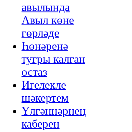
авылында
Авыл көне
гөрләде
Һөнәренә
тугры калган
остаз
Игелекле
шәкертем
Үлгәннәрнең
каберен