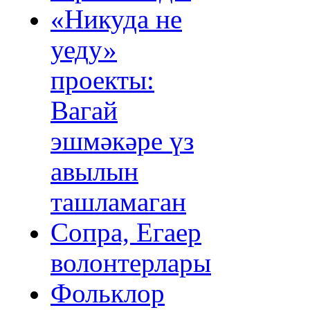
«Никуда не
уеду»
проекты:
Вагай
эшмәкәре үз
авылын
ташламаган
Сопра, Егаер
волонтерлары
Фольклор