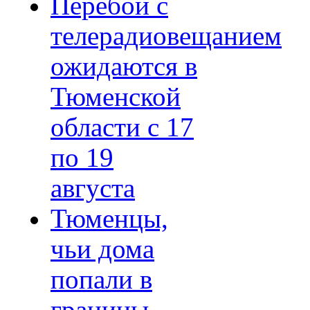
Перебои с
телерадиовещанием
ожидаются в
Тюменской
области с 17
по 19
августа
Тюменцы,
чьи дома
попали в