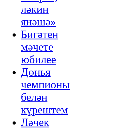
ләкин
янәшә»
Бигәтен
мәчете
юбилее
Дөнья
чемпионы
белән
күрештем
Ләчек