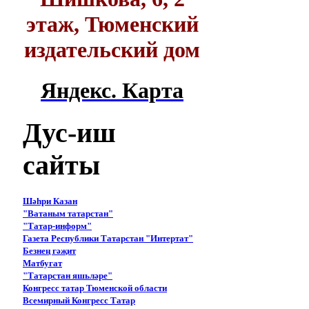
этаж, Тюменский
издательский дом
Яндекс. Карта
Дус-иш
сайты
Шәһри Казан
"Ватаным татарстан"
"Татар-информ"
Газета Республики Татарстан "Интертат"
Безнең гәҗит
Матбугат
"Татарстан яшьләре"
Конгресс татар Тюменской области
Всемирный Конгресс Татар