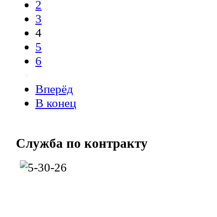
2
3
4
5
6
...
Вперёд
В конец
Служба
по контракту