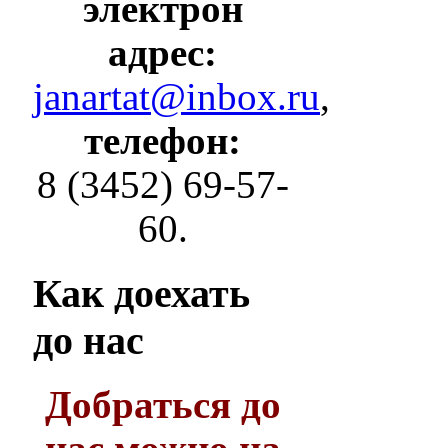
электрон
адрес:
janartat@inbox.ru
,
телефон:
8 (3452) 69-57-
60.
Как
доехать
до нас
Добраться до