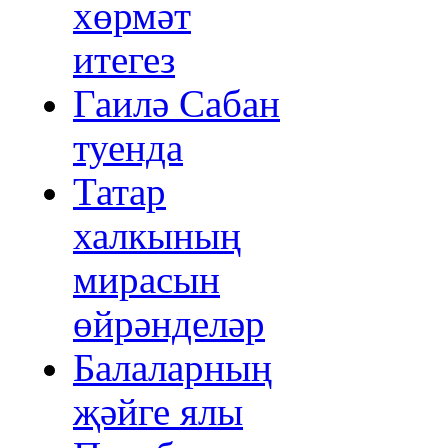
хөрмәт
итегез
Гаилә Сабан
туенда
Татар
халкының
мирасын
өйрәнделәр
Балаларның
җәйге ялы