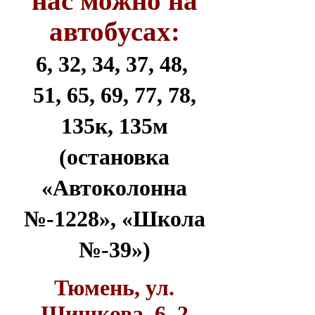
нас можно на
автобусах:
6, 32, 34, 37, 48,
51, 65, 69, 77, 78,
135к, 135м
(остановка
«Автоколонна
№-1228», «Школа
№-39»)
Тюмень, ул.
Шишкова, 6, 2