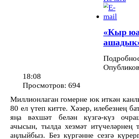
«Кыр юа
ашадык
Подробно
Опубликов
18:08
Просмотров: 694
Миллионлаган гомерне юк иткән канл
80 ел үтеп китте. Хәзер, илебезнең б
яңа вәхшәт белән күзгә-күз очра
ачысын, тылда хезмәт итүчеләрнең
аңлыйбыз. Без күргәнне сезгә күрер