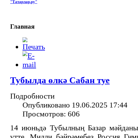
"Татарлар.ру"
Главная
Тубылда өлкә Сабан туе
Подробности
Опубликовано 19.06.2025 17:44
Просмотров: 606
14 июньдә Тубылның Базар мәйданы
үтте. Милли бәйрәмебез Россия Ги