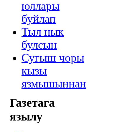
юллары
буйлап
Тыл нык
булсын
Сугыш чоры
кызы
язмышыннан
Газетага
язылу