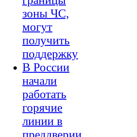
границы
зоны ЧС,
могут
получить
поддержку
В России
начали
работать
горячие
линии в
преддверии