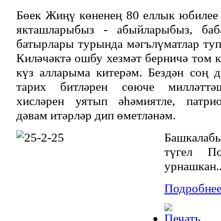
Бөек Жиңү көненең 80 еллык юбилее 
якташларыбыз - абыйларыбыз, баб
батырлары турында мәгълүматлар туп
Киләчәктә ошбу хезмәт берничә том к
күз алларыма китерәм. Бездән соң 
тарих битләрен сөюче милләттәш
хисләрен уятып әһәмиятле, патрио
дәвам итәрләр дип өметләнәм.
Башкалаб
түгел По
урнашкан..
Подробнее.