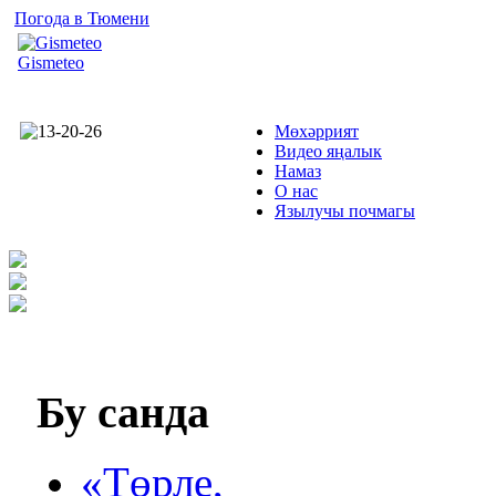
Погода в Тюмени
Gismeteo
Мөхәррият
Видео яңалык
Намаз
О нас
Язылучы почмагы
Бу
санда
«Төрле,