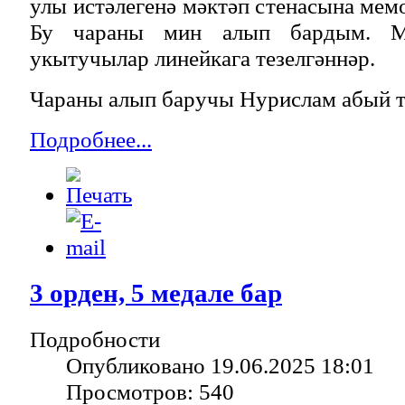
улы истәлегенә мәктәп стенасына мем
Бу чараны мин алып бардым. Ми
укытучылар линейкага тезелгәннәр.
Чараны алып баручы Нурислам абый т
Подробнее...
3 орден, 5 медале бар
Подробности
Опубликовано 19.06.2025 18:01
Просмотров: 540