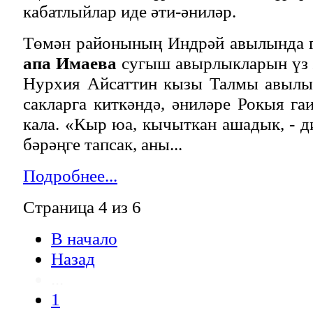
кабатлыйлар иде әти-әниләр.
Төмән районының Индрәй авылында 
апа Имаева
сугыш авырлыкларын үз 
Нурхия Айсаттин кызы Талмы авылын
сакларга киткәндә, әниләре Рокыя га
кала. «Кыр юа, кычыткан ашадык, - ди
бәрәңге тапсак, аны...
Подробнее...
Страница 4 из 6
В начало
Назад
...
1