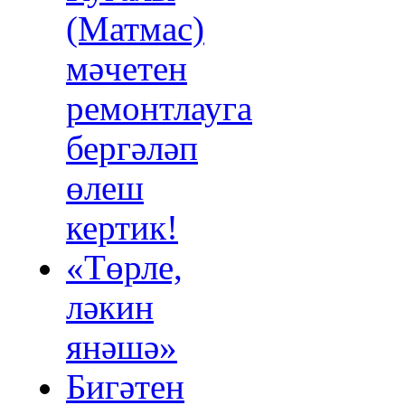
(Матмас)
мәчетен
ремонтлауга
бергәләп
өлеш
кертик!
«Төрле,
ләкин
янәшә»
Бигәтен