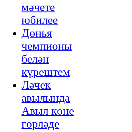
мәчете
юбилее
Дөнья
чемпионы
белән
күрештем
Ләчек
авылында
Авыл көне
гөрләде