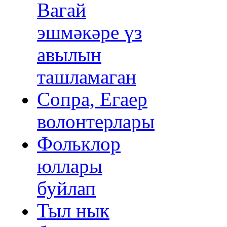
Вагай
эшмәкәре үз
авылын
ташламаган
Сопра, Егаер
волонтерлары
Фольклор
юллары
буйлап
Тыл нык