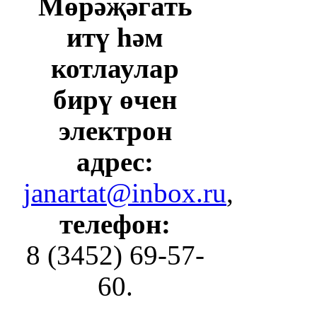
Мөрәҗәгать
итү һәм
котлаулар
бирү өчен
электрон
адрес:
janartat@inbox.ru
,
телефон:
8 (3452) 69-57-
60.