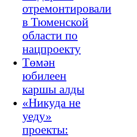
отремонтировали
в Тюменской
области по
нацпроекту
Төмән
юбилеен
каршы алды
«Никуда не
уеду»
проекты: