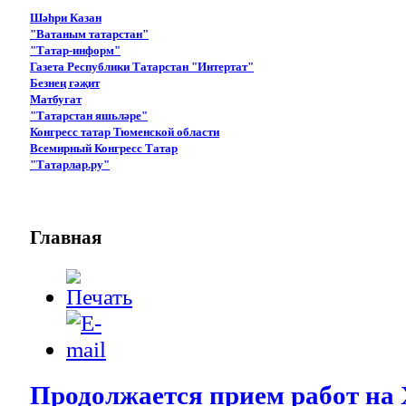
Шәһри Казан
"Ватаным татарстан"
"Татар-информ"
Газета Республики Татарстан "Интертат"
Безнең гәҗит
Матбугат
"Татарстан яшьләре"
Конгресс татар Тюменской области
Всемирный Конгресс Татар
"Татарлар.ру"
Главная
Продолжается прием работ на