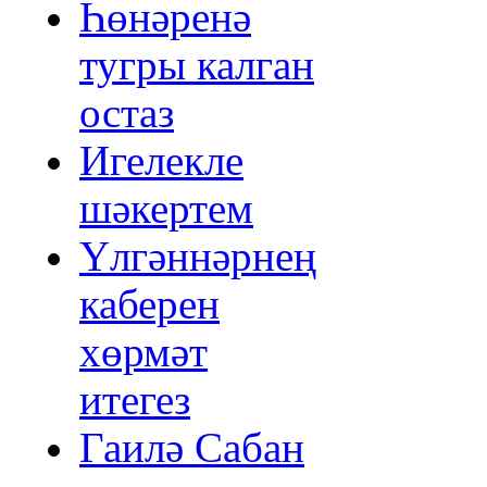
Һөнәренә
тугры калган
остаз
Игелекле
шәкертем
Үлгәннәрнең
каберен
хөрмәт
итегез
Гаилә Сабан