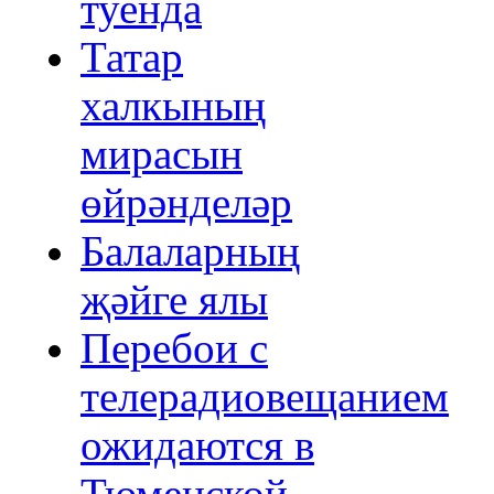
туенда
Татар
халкының
мирасын
өйрәнделәр
Балаларның
җәйге ялы
Перебои с
телерадиовещанием
ожидаются в