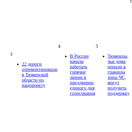
4
5
3
В России
Тюменцы,
начали
чьи дома
22 дороги
работать
попали в
отремонтировали
горячие
границы
в Тюменской
линии в
зоны ЧС,
области по
преддверии
могут
нацпроекту
единого дня
получить
голосования
поддержку