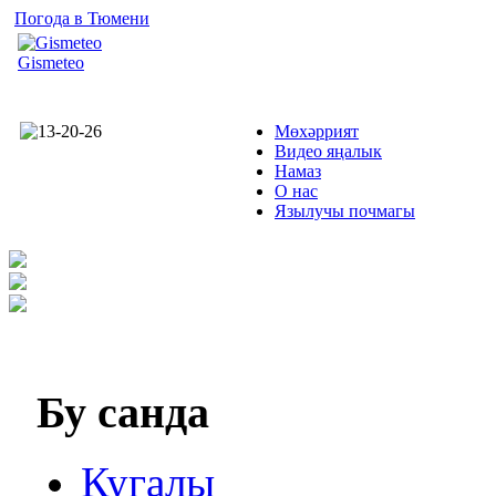
Погода в Тюмени
Gismeteo
Мөхәррият
Видео яңалык
Намаз
О нас
Язылучы почмагы
Бу
санда
Кугалы