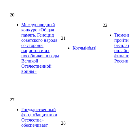
20
Международный
22
конкурс «Общая
память. Геноцид
Тюмен
21
советского народа
пройти
со стороны
беспла
Котлыйбыз!
нацистов и их
онлайн
пособников в годы
финанс
Великой
России
Отечественной
войны»
27
Государственный
фонд «Защитники
Отечества»
28
обеспечивает