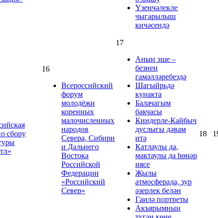
Үзенчәлекле
чыгарылыш
кичәсендә
17
Аның эше –
безнең
16
гамәлләребездә
Всероссийский
Шагыйрьдә
форум
кунакта
молодёжи
Балачагым
коренных
бакчасы
малочисленных
Киндерле-Кайбыч
сийская
народов
дуслыгы дәвам
по сбору
18
1
Севера, Сибири
итә
туры
и Дальнего
Катлаулы да,
тл»
Востока
мактаулы да һөнәр
Российской
иясе
Федерации
Җылы
«Российский
атмосферада, зур
Север»
әзерлек белән
Гаилә портреты
Акъярымның
туган көне