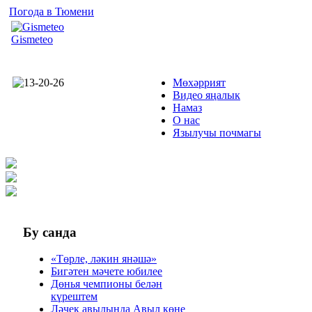
Погода в Тюмени
Gismeteo
Мөхәррият
Видео яңалык
Намаз
О нас
Язылучы почмагы
Бу
санда
«Төрле, ләкин янәшә»
Бигәтен мәчете юбилее
Дөнья чемпионы белән
күрештем
Ләчек авылында Авыл көне