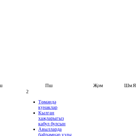
ш
Пш
Җом
Шм
Я
2
Төмәндә
кунаклар
Кылган
хаҗларыгыз
кабул булсын
Авылларда
бәйрәмнәр узды