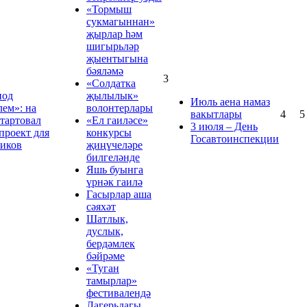
«Тормыш
сукмагыннан»
җырлар hәм
шигырьләр
җыентыгына
бәяләмә
3
«Солдатка
под
җылылык»
Июль аена намаз
лем»: на
волонтерлары
вакытлары
4
5
стартовал
«Ел гаиләсе»
3 июля – День
проект для
конкурсы
Госавтоинспекции
иков
җиңүчеләре
билгеләнде
Яшь буынга
үрнәк гаилә
Гасырлар аша
сәяхәт
Шатлык,
дуслык,
бердәмлек
бәйрәме
«Туган
тамырлар»
фестивалендә
Лагерьдагы