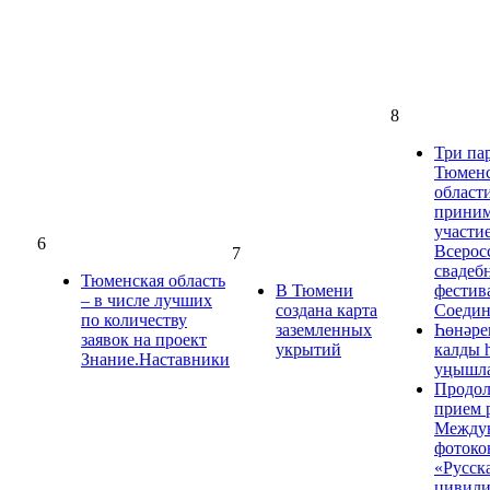
8
Три па
Тюмен
област
прини
участие
6
Всерос
7
свадеб
Тюменская область
В Тюмени
фестив
– в числе лучших
создана карта
Соедин
по количеству
заземленных
Һөнәре
заявок на проект
укрытий
калды 
Знание.Наставники
уңышла
Продол
прием 
Между
фотоко
«Русск
цивили