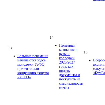
14
Приемная
13
кампания в
15
вузы и
Большие перемены
колледжи
начинаются здесь:
Всерос
2026/2027
молодежи УрФО
акция 
года: как
презентовали
макула
подать
концепцию форума
«БумБа
документы и
«УТРО»
поступить на
специальность
мечты