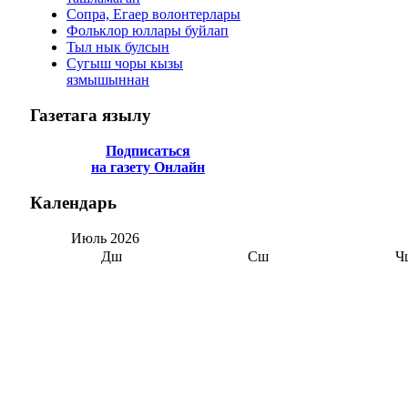
Сопра, Егаер волонтерлары
Фольклор юллары буйлап
Тыл нык булсын
Сугыш чоры кызы
язмышыннан
Газетага
язылу
Подписаться
на газету Онлайн
Календарь
Июль
2026
Дш
Сш
Ч