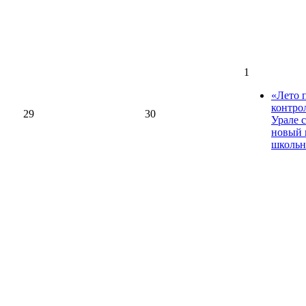
1
«Лето 
контро
29
30
Урале 
новый 
школьн