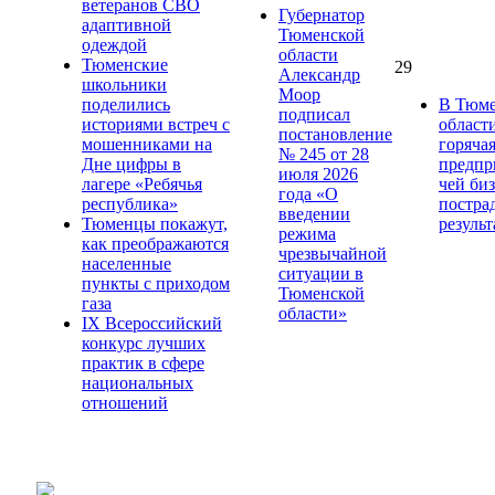
ветеранов СВО
Губернатор
адаптивной
Тюменской
одеждой
области
Тюменские
29
Александр
школьники
Моор
поделились
В Тюме
подписал
историями встреч с
област
постановление
мошенниками на
горяча
№ 245 от 28
Дне цифры в
предпр
июля 2026
лагере «Ребячья
чей би
года «О
республика»
постра
введении
Тюменцы покажут,
результ
режима
как преображаются
чрезвычайной
населенные
ситуации в
пункты с приходом
Тюменской
газа
области»
IХ Всероссийский
конкурс лучших
практик в сфере
национальных
отношений