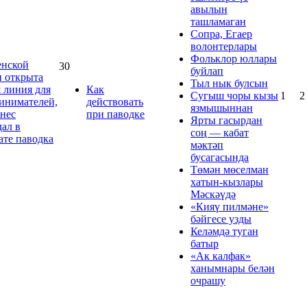
авылын
ташламаган
Сопра, Егаер
волонтерлары
Фольклор юллары
нской
30
буйлап
и открыта
Тыл нык булсын
я линия для
Как
Сугыш чоры кызы
1
2
инимателей,
действовать
язмышыннан
знес
при паводке
Ярты гасырдан
дал в
соң — кабат
ате паводка
мәктәп
бусагасында
Төмән мөселман
хатын‑кызлары
Мәскәүдә
«Кияү пилмәне»
бәйгесе узды
Келәмдә туган
батыр
«Ак калфак»
ханымнары белән
очрашу