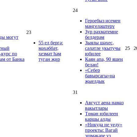
24
Героебыз исемен
мәңгеләштерү
Зур рәхмәтемне
23
цы могут
белдерәм
55 ел бергә:
Зыялы шәхес,
тный
мәхәббәт,
сәләтле укытучы
25
2
-курс по
хезмәт һәм
юбилее
ам от Банка
туган җир
Каян апа, 90 яшең
белән!
«Себер
бавырсагы»на
җыелдык
31
Август аена намаз
вакытлары
Төмән юбилеен
каршы алды
«Никуда не уеду»
проекты: Вагай
эшмәкәре үз