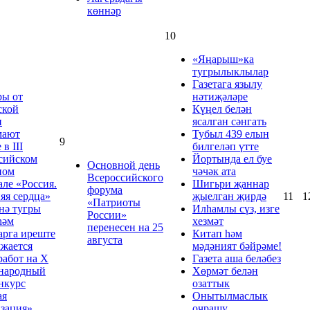
көннәр
10
«Яңарыш»ка
тугрылыклылар
Газетага язылу
ры от
нәтиҗәләре
ской
Күңел белән
и
ясалган сәнгать
мают
Тубыл 439 елын
9
 в III
билгеләп үтте
сийском
Йортында ел буе
Основной день
ном
чәчәк ата
Всероссийского
але «Россия.
Шигьри җаннар
форума
яя сердца»
җыелган җирдә
11
1
«Патриоты
нә тугры
Илһамлы сүз, изге
России»
һәм
хезмәт
перенесен на 25
рга иреште
Китап һәм
августа
жается
мәдәният бәйрәме!
работ на Х
Газета аша беләбез
народный
Хөрмәт белән
нкурс
озаттык
ая
Онытылмаслык
зация»
очрашу