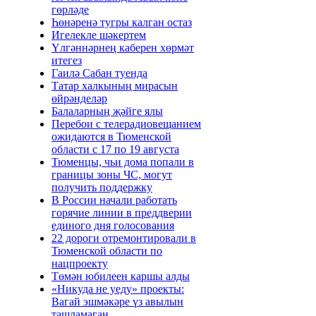
гөрләде
Һөнәренә тугры калган остаз
Игелекле шәкертем
Үлгәннәрнең каберен хөрмәт
итегез
Гаилә Сабан туенда
Татар халкының мирасын
өйрәнделәр
Балаларның җәйге ялы
Перебои с телерадиовещанием
ожидаются в Тюменской
области с 17 по 19 августа
Тюменцы, чьи дома попали в
границы зоны ЧС, могут
получить поддержку
В России начали работать
горячие линии в преддверии
единого дня голосования
22 дороги отремонтировали в
Тюменской области по
нацпроекту
Төмән юбилеен каршы алды
«Никуда не уеду» проекты:
Вагай эшмәкәре үз авылын
ташламаган