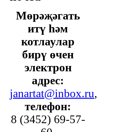
Мөрәҗәгать
итү һәм
котлаулар
бирү өчен
электрон
адрес:
janartat@inbox.ru
,
телефон:
8 (3452) 69-57-