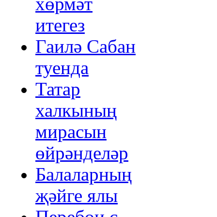
хөрмәт
итегез
Гаилә Сабан
туенда
Татар
халкының
мирасын
өйрәнделәр
Балаларның
җәйге ялы