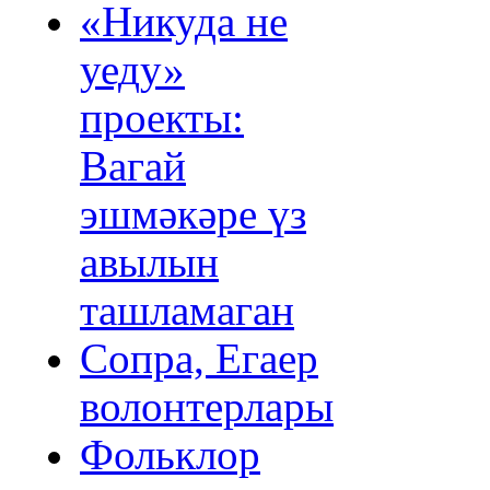
«Никуда не
уеду»
проекты:
Вагай
эшмәкәре үз
авылын
ташламаган
Сопра, Егаер
волонтерлары
Фольклор