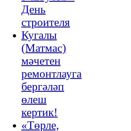
День
строителя
Кугалы
(Матмас)
мәчетен
ремонтлауга
бергәләп
өлеш
кертик!
«Төрле,