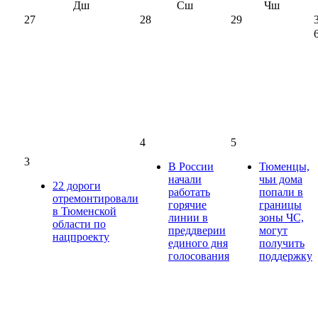
Дш
Сш
Чш
27
28
29
4
5
3
В России
Тюменцы,
начали
чьи дома
22 дороги
работать
попали в
отремонтировали
горячие
границы
в Тюменской
линии в
зоны ЧС,
области по
преддверии
могут
нацпроекту
единого дня
получить
голосования
поддержку