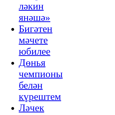
ләкин
янәшә»
Бигәтен
мәчете
юбилее
Дөнья
чемпионы
белән
күрештем
Ләчек