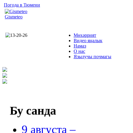
Погода в Тюмени
Gismeteo
Мөхәррият
Видео яңалык
Намаз
О нас
Язылучы почмагы
Бу
санда
9 августа –