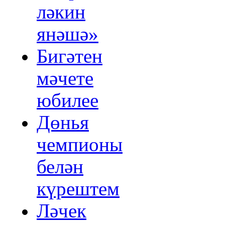
ләкин
янәшә»
Бигәтен
мәчете
юбилее
Дөнья
чемпионы
белән
күрештем
Ләчек