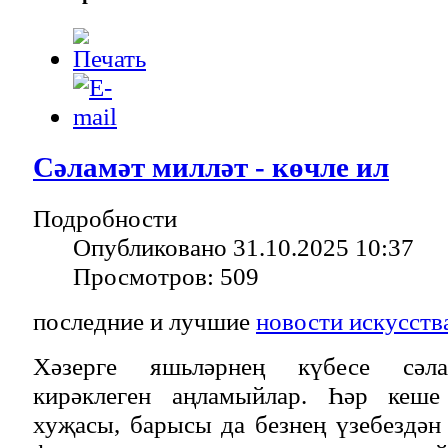
Сәламәт милләт - көчле ил
Подробности
Опубликовано 31.10.2025 10:37
Просмотров: 509
последние и лучшие
новости искусств
Хәзерге яшьләрнең күбесе сәлам
кирәклеген аңламыйлар. Һәр кеше 
хуҗасы, барысы да безнең үзебездән