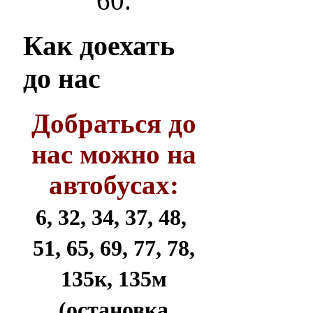
60.
Как
доехать
до нас
Добраться до
нас можно на
автобусах:
6, 32, 34, 37, 48,
51, 65, 69, 77, 78,
135к, 135м
(остановка