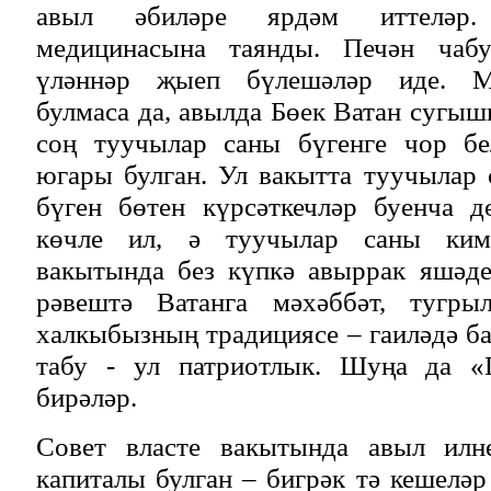
авыл әбиләре ярдәм иттеләр
медицинасына таянды. Печән чаб
үләннәр җыеп бүлешәләр иде. М
булмаса да, авылда Бөек Ватан сугыш
соң туучылар саны бүгенге чор бе
югары булган. Ул вакытта туучылар 
бүген бөтен күрсәткечләр буенча д
көчле ил, ә туучылар саны киме
вакытында без күпкә авыррак яшәде
рәвештә Ватанга мәхәббәт, тугры
халкыбызның традициясе – гаиләдә ба
табу - ул патриотлык. Шуңа да «
бирәләр.
Совет власте вакытында авыл илн
капиталы булган – бигрәк тә кешеләр