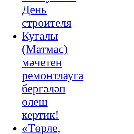
День
строителя
Кугалы
(Матмас)
мәчетен
ремонтлауга
бергәләп
өлеш
кертик!
«Төрле,