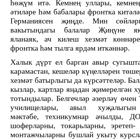
һөҗүм итә. Кемнең уллары, кемнең
әтиләре һәм бабалары фронтка китәлә
Германиясен җиңде. Мин сөйләр
вакытындагы балалар Җиңүне як
яланаяк, ач килеш хезмәт көннәре
фронтка һәм тылга ярдәм иткәннәр.
Халык дүрт ел барган авыр сугышт
карамастан, кешеләр күңелләрен төше
хезмәт батырлыгы да күрсәттеләр. Бал
кызлар, картлар яңадан җимерелгән 
тотындылар. Белгечләр әзерләү өчен
училищелары, авыл хуҗалыгын 
мәктәбе, техникумнар ачылды, Д
шоферларны, токарьларны, эретеп-
монтажчыларны бушлай укыту курсл