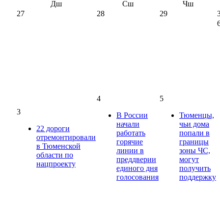
Дш
Сш
Чш
27
28
29
4
5
3
В России
Тюменцы,
начали
чьи дома
22 дороги
работать
попали в
отремонтировали
горячие
границы
в Тюменской
линии в
зоны ЧС,
области по
преддверии
могут
нацпроекту
единого дня
получить
голосования
поддержку