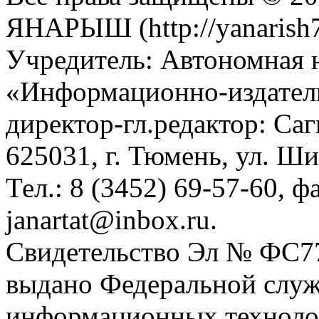
ЯНАРЫШ (http://yanarish7
Учредитель: Автономная 
«Информационно-издател
директор-гл.редактор: Са
625031, г. Тюмень, ул. Ши
Тел.: 8 (3452) 69-57-60, ф
janartat@inbox.ru.
Свидетельство Эл № ФС77-
выдано Федеральной служб
информационных техноло