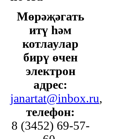
Мөрәҗәгать
итү һәм
котлаулар
бирү өчен
электрон
адрес:
janartat@inbox.ru
,
телефон:
8 (3452) 69-57-