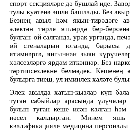
спорт секцияләре дә бушлай иде. Зав
тулы куәтенә эшли башлады. Без авы
Безнең авыл һәм якын-тирәдәге ав
электән төрле эшләрдә бер-берсен
булган: өй салганда, урак урганда, печ
өй стеналарын юганда, барысы д
ятимнәргә, янгыннан зыян күрүчелә
хәлсезләргә ярдәм иткәннәр. Без нар
тәртипсезлекне белмәдек. Кешенең 
булырга тиеш, ул иминлек халәте булы
Элек авылда хатын-кызлар күп бала
туган сабыйлар арасында үлүчеләр 
булып туган кеше исән калган һәм
нәсел калдырган. Минем яшь
квалификацияле медицина персоналы 