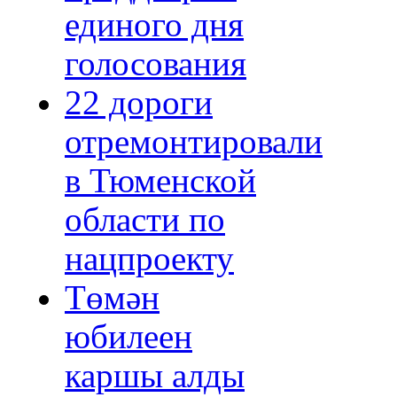
единого дня
голосования
22 дороги
отремонтировали
в Тюменской
области по
нацпроекту
Төмән
юбилеен
каршы алды