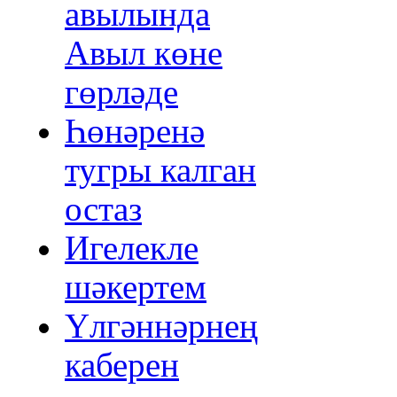
авылында
Авыл көне
гөрләде
Һөнәренә
тугры калган
остаз
Игелекле
шәкертем
Үлгәннәрнең
каберен