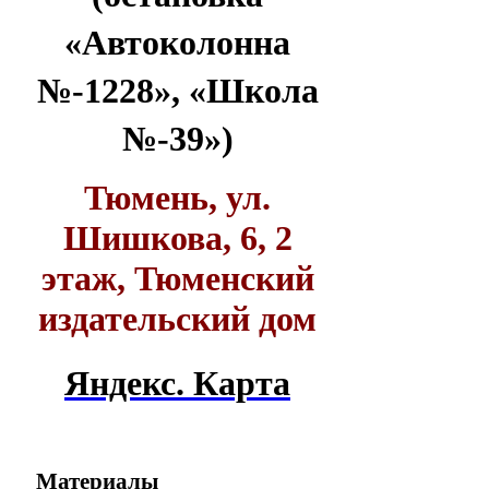
«Автоколонна
№-1228», «Школа
№-39»)
Тюмень, ул.
Шишкова, 6, 2
этаж, Тюменский
издательский дом
Яндекс. Карта
Материалы