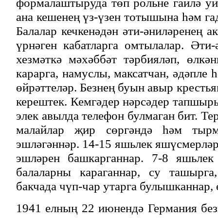
формалаштыруда төп рольне гаилә уй
ана кешенең үз-үзен тотышына һәм гад
Балалар кечкенәдән әти-әниләренең 
үрнәген кабатларга омтылалар. Әти-
хезмәткә мәхәббәт тәрбияләп, өлкә
карарга, намуслы, максатчан, әдәпле 
өйрәттеләр. Безнең буын авыр крестья
керештек. Кемгәдер нәрсәдер тапшыры
элек авылда телефон булмаган бит. Те
малайлар җир сөргәндә һәм тырм
эшләгәннәр. 14-15 яшьлек яшүсмерләр
эшләрен башкарганнар. 7-8 яшьлек
балаларны караганнар, су ташырга,
бакчада чүп-чар утарга булышканнар,
1941 елның 22 июнендә Германия без