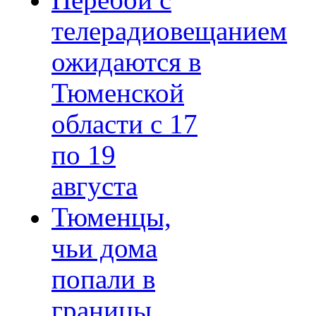
Перебои с
телерадиовещанием
ожидаются в
Тюменской
области с 17
по 19
августа
Тюменцы,
чьи дома
попали в
границы