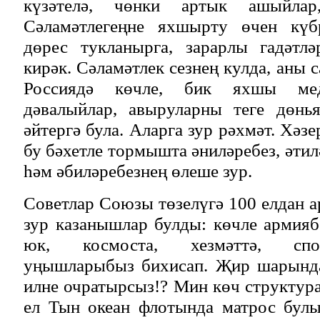
күзәтелә, чөнки артык ашыйлар,
Сәламәтлегеңне яхшырту өчен күбр
дөрес тукланырга, зарарлы гадәтл
кирәк. Сәламәтлек сезнең кулда, аны с
Россиядә көчле, бик яхшы мед
дәвалыйлар, авыруларны теге дөнь
әйтергә була. Аларга зур рәхмәт. Хәз
бу бәхетле тормышта әниләребез, әти
һәм әбиләребезнең өлеше зур.
Советлар Союзы төзелүгә 100 елдан а
зур казанышлар булды: көчле армияб
юк, космоста, хезмәттә, спор
уңышларыбыз бихисап. Җир шарында
илне очратырсыз!? Мин көч структура
ел Тын океан флотында матрос булы