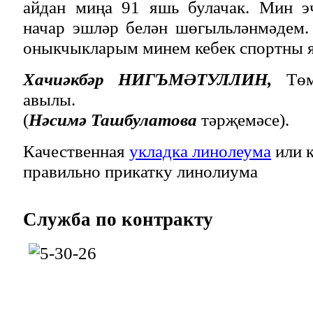
айдан миңа 91 яшь булачак. Мин э
начар эшләр белән шөгыльләнмәдем
оныкчыкларым минем кебек спортны я
Хачиәкбәр НИГЪМӘТУЛЛИН,
Тө
авылы.
(
Нәсимә Ташбулатова
тәрҗемәсе).
Качественная
укладка линолеума
или к
правильно прикатку линолиума
Служба
по контракту