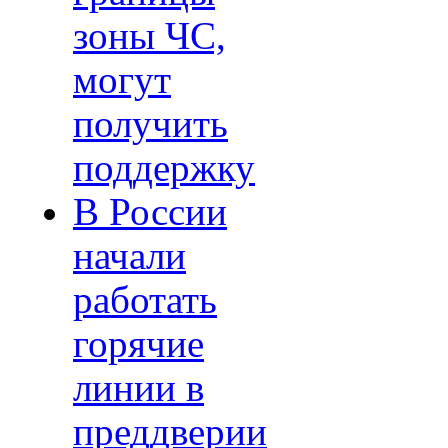
зоны ЧС,
могут
получить
поддержку
В России
начали
работать
горячие
линии в
преддверии