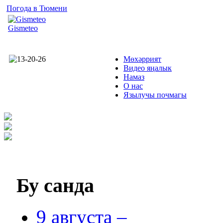
Погода в Тюмени
Gismeteo
Мөхәррият
Видео яңалык
Намаз
О нас
Язылучы почмагы
Бу
санда
9 августа –