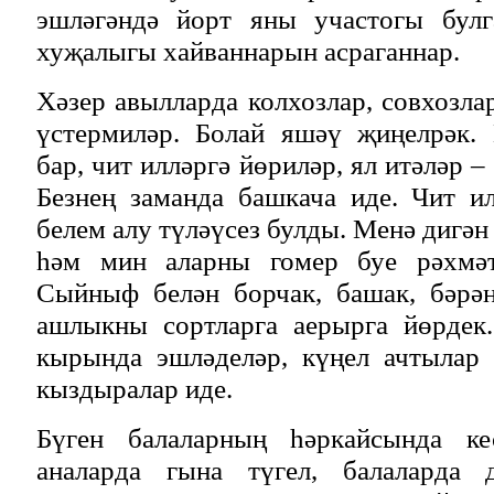
эшләгәндә йорт яны участогы булг
хуҗалыгы хайваннарын асраганнар.
Хәзер авылларда колхозлар, совхозла
үстермиләр. Болай яшәү җиңелрәк.
бар, чит илләргә йөриләр, ял итәләр –
Безнең заманда башкача иде. Чит и
белем алу түләүсез булды. Менә дигә
һәм мин аларны гомер буе рәхмәт
Сыйныф белән борчак, башак, бәрәң
ашлыкны сортларга аерырга йөрдек.
кырында эшләделәр, күңел ачтылар 
кыздыралар иде.
Бүген балаларның һәркайсында ке
аналарда гына түгел, балаларда