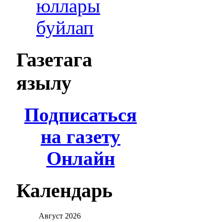
юллары
буйлап
Газетага
язылу
Подписаться
на газету
Онлайн
Календарь
Август
2026