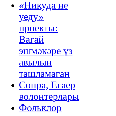
«Никуда не
уеду»
проекты:
Вагай
эшмәкәре үз
авылын
ташламаган
Сопра, Егаер
волонтерлары
Фольклор