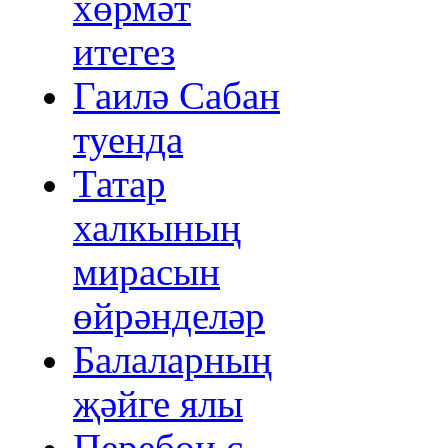
хөрмәт
итегез
Гаилә Сабан
туенда
Татар
халкының
мирасын
өйрәнделәр
Балаларның
җәйге ялы