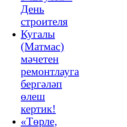
День
строителя
Кугалы
(Матмас)
мәчетен
ремонтлауга
бергәләп
өлеш
кертик!
«Төрле,