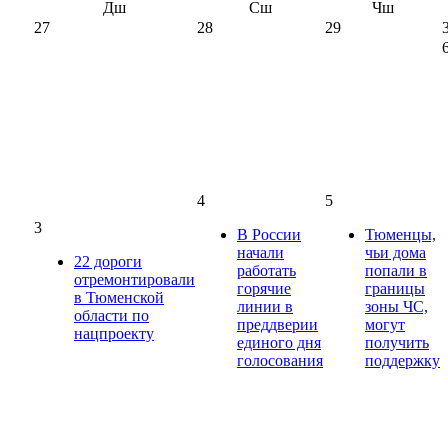
Дш
Сш
Чш
27
28
29
4
5
3
В России
Тюменцы,
начали
чьи дома
22 дороги
работать
попали в
отремонтировали
горячие
границы
в Тюменской
линии в
зоны ЧС,
области по
преддверии
могут
нацпроекту
единого дня
получить
голосования
поддержку