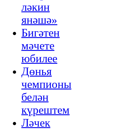
ләкин
янәшә»
Бигәтен
мәчете
юбилее
Дөнья
чемпионы
белән
күрештем
Ләчек