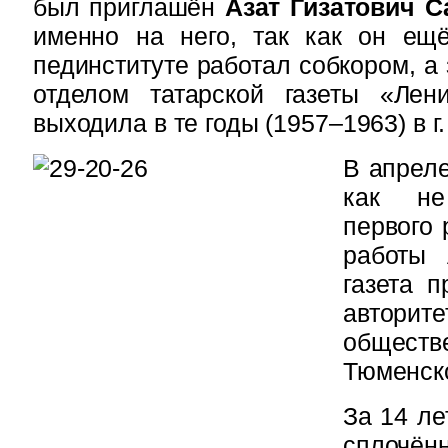
был приглашён
Азат Гизатович С
именно на него, так как он ещ
пединституте работал собкором, а
отделом татарской газеты «Лен
выходила в те годы (1957–1963) в г.
В апреле
как не
первого 
работы 
газета 
автори
обществ
Тюменско
За 14 ле
сплочён