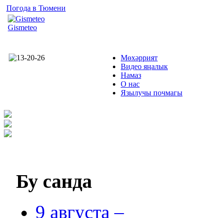
Погода в Тюмени
Gismeteo
Мөхәррият
Видео яңалык
Намаз
О нас
Язылучы почмагы
Бу
санда
9 августа –