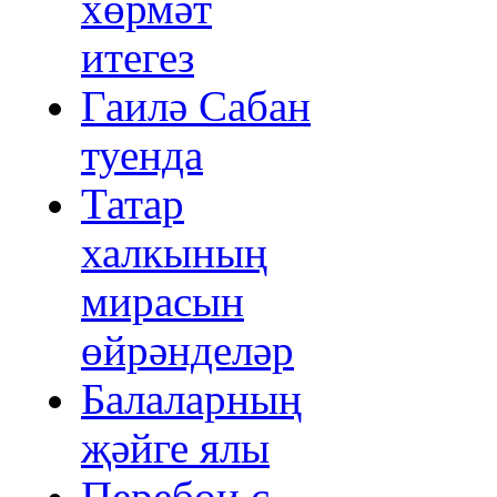
хөрмәт
итегез
Гаилә Сабан
туенда
Татар
халкының
мирасын
өйрәнделәр
Балаларның
җәйге ялы