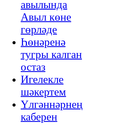
авылында
Авыл көне
гөрләде
Һөнәренә
тугры калган
остаз
Игелекле
шәкертем
Үлгәннәрнең
каберен