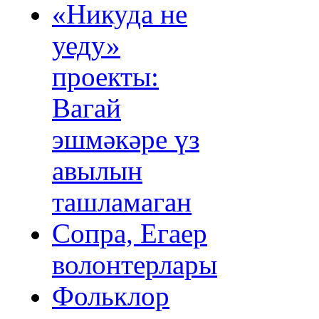
«Никуда не
уеду»
проекты:
Вагай
эшмәкәре үз
авылын
ташламаган
Сопра, Егаер
волонтерлары
Фольклор