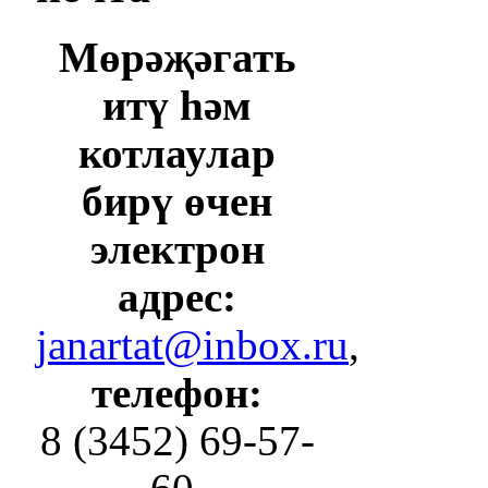
Мөрәҗәгать
итү һәм
котлаулар
бирү өчен
электрон
адрес:
janartat@inbox.ru
,
телефон:
8 (3452) 69-57-