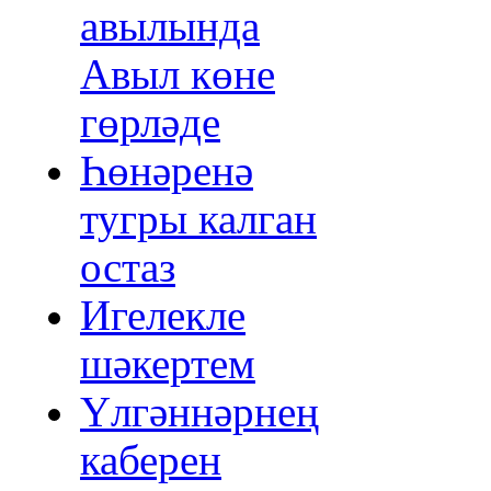
авылында
Авыл көне
гөрләде
Һөнәренә
тугры калган
остаз
Игелекле
шәкертем
Үлгәннәрнең
каберен