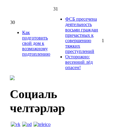
31
ФСБ пресечена
30
деятельность
восьми граждан
Как
причастных к
подготовить
совершению
1
свой дом к
тяжких
возможному
преступлений
подтоплению
Осторожно:
весенний лёд
опасен!
Социаль
челтәрләр