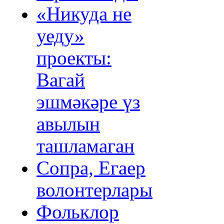
«Никуда не
уеду»
проекты:
Вагай
эшмәкәре үз
авылын
ташламаган
Сопра, Егаер
волонтерлары
Фольклор