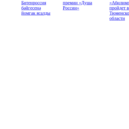
Бөтенроссия
премии «Душа
«Абилим
бәйгесенә
России»
пройдет в
йомгак ясалды
Тюменск
области