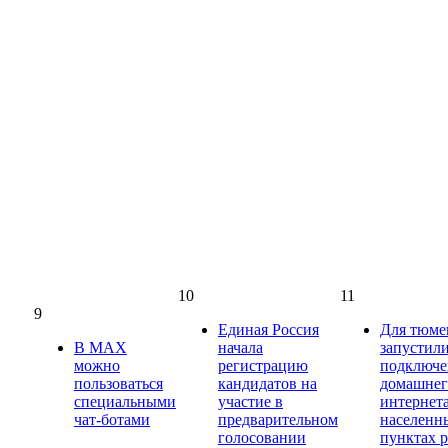
10
11
9
Единая Россия
Для тюме
В МАХ
начала
запустили
можно
регистрацию
подключ
пользоваться
кандидатов на
домашнег
специальными
участие в
интернет
чат-ботами
предварительном
населенн
голосовании
пунктах 