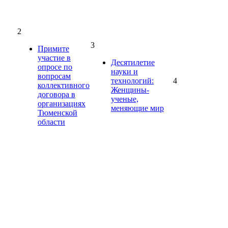
2
3
Примите
участие в
Десятилетие
опросе по
науки и
вопросам
технологий:
4
коллективного
Женщины-
договора в
ученые,
организациях
меняющие мир
Тюменской
области