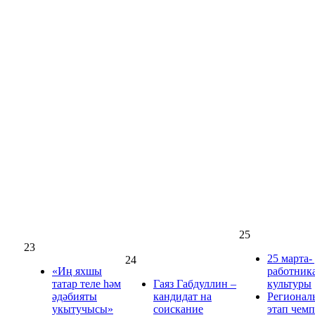
25
23
25 марта-
24
«Иң яхшы
работник
татар теле һәм
Гаяз Габдуллин –
культуры
әдәбияты
кандидат на
Регионал
укытучысы»
соискание
этап чем