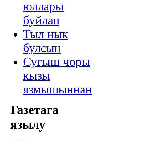
юллары
буйлап
Тыл нык
булсын
Сугыш чоры
кызы
язмышыннан
Газетага
язылу