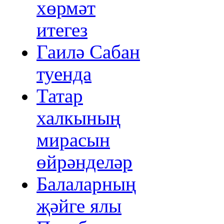
хөрмәт
итегез
Гаилә Сабан
туенда
Татар
халкының
мирасын
өйрәнделәр
Балаларның
җәйге ялы