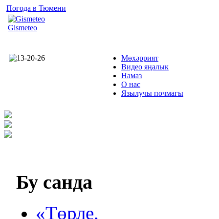
Погода в Тюмени
Gismeteo
Мөхәррият
Видео яңалык
Намаз
О нас
Язылучы почмагы
Бу
санда
«Төрле,