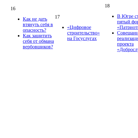
18
16
В Югре с
17
Как не дать
пятый фо
втянуть себя в
«Цифровое
«Патриот
опасность?
строительство»
Совещани
Как защитить
на Госуслугах
реализац
себя от обмана
проекта
вербовщиков?
«Доброс