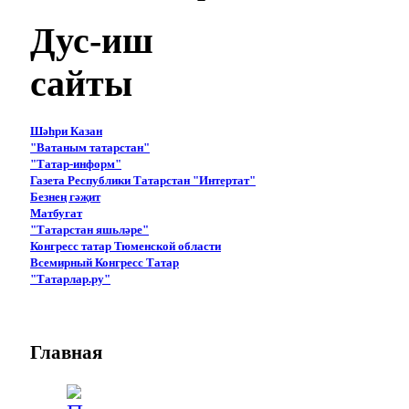
Дус-иш
сайты
Шәһри Казан
"Ватаным татарстан"
"Татар-информ"
Газета Республики Татарстан "Интертат"
Безнең гәҗит
Матбугат
"Татарстан яшьләре"
Конгресс татар Тюменской области
Всемирный Конгресс Татар
"Татарлар.ру"
Главная