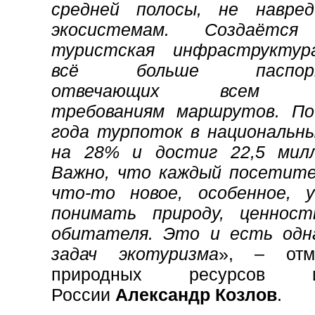
средней полосы, не навре
экосистемам. Создаётся
туристская инфраструктура
всё больше паспортиз
отвечающих всем эко
требованиям маршрутов. По
года турпоток в национальны
на 28% и достиг 22,5 милл
Важно, что каждый посетит
что-то новое, особенное, 
понимать природу, ценност
обитателя. Это и есть одн
задач экотуризма
», – отм
природных ресурсов 
России
Александр Козлов
.