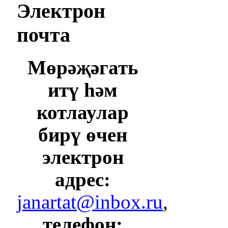
Электрон
почта
Мөрәҗәгать
итү һәм
котлаулар
бирү өчен
электрон
адрес:
janartat@inbox.ru
,
телефон: