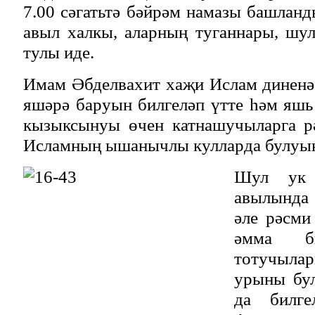
7.00 сәгатьтә бәйрәм намазы башлан
авыл халкы, аларның туганнары, шу
тулы иде.
Имам Әбделвахит хаҗи Ислам диненә
яшәрә баруын билгеләп үтте һәм яш
кызыксынуы өчен катнашучыларга р
Исламның ышанычлы кулларда булуын
Шул ук 
авылында 
әле рәсми
әмма б
тотучылар
урыны бу
да билге