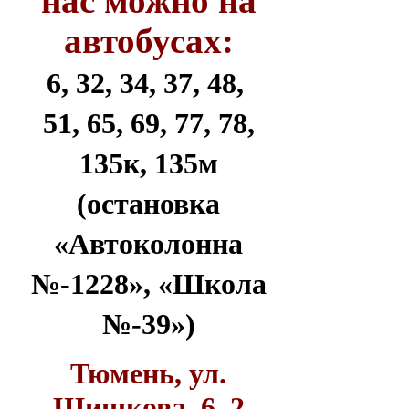
нас можно на
автобусах:
6, 32, 34, 37, 48,
51, 65, 69, 77, 78,
135к, 135м
(остановка
«Автоколонна
№-1228», «Школа
№-39»)
Тюмень, ул.
Шишкова, 6, 2