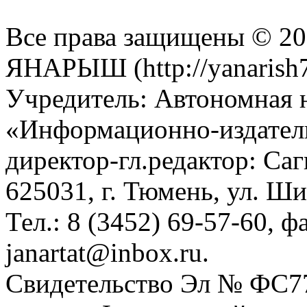
Все права защищены © 201
ЯНАРЫШ (http://yanarish7
Учредитель: Автономная 
«Информационно-издател
директор-гл.редактор: Са
625031, г. Тюмень, ул. Ши
Тел.: 8 (3452) 69-57-60, ф
janartat@inbox.ru.
Свидетельство Эл № ФС77-