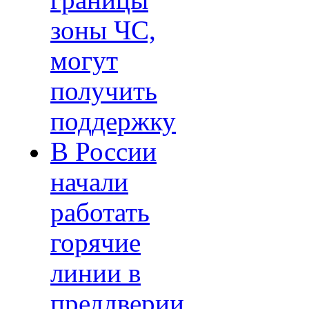
границы
зоны ЧС,
могут
получить
поддержку
В России
начали
работать
горячие
линии в
преддверии