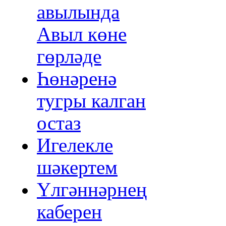
авылында
Авыл көне
гөрләде
Һөнәренә
тугры калган
остаз
Игелекле
шәкертем
Үлгәннәрнең
каберен