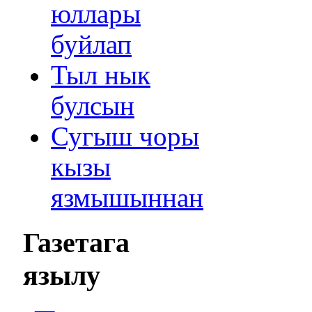
юллары
буйлап
Тыл нык
булсын
Сугыш чоры
кызы
язмышыннан
Газетага
язылу