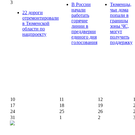
3
В России
Тюменцы,
начали
чьи дома
22 дороги
работать
попали в
отремонтировали
горячие
границы
в Тюменской
линии в
зоны ЧС,
области по
преддверии
могут
нацпроекту
единого дня
получить
голосования
поддержку
10
11
12
17
18
19
24
25
26
31
1
2