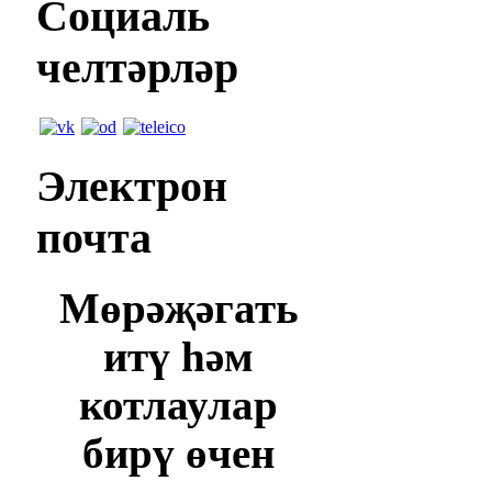
Социаль
челтәрләр
Электрон
почта
Мөрәҗәгать
итү һәм
котлаулар
бирү өчен