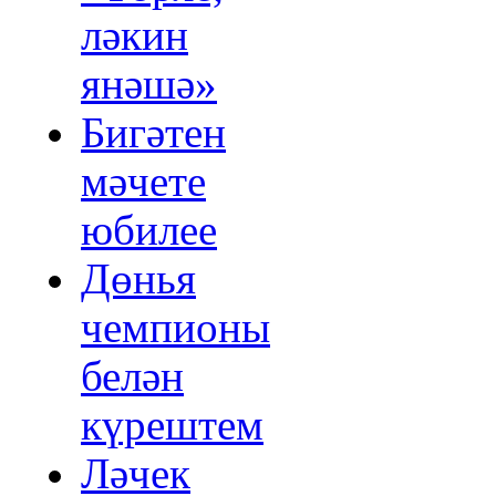
ләкин
янәшә»
Бигәтен
мәчете
юбилее
Дөнья
чемпионы
белән
күрештем
Ләчек