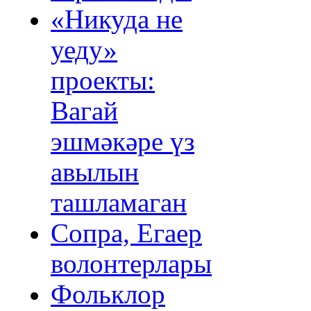
«Никуда не
уеду»
проекты:
Вагай
эшмәкәре үз
авылын
ташламаган
Сопра, Егаер
волонтерлары
Фольклор