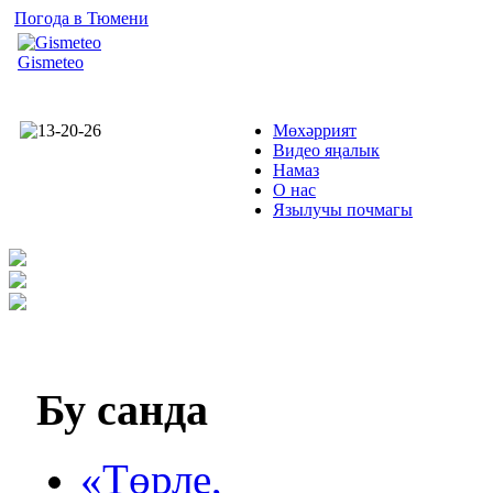
Погода в Тюмени
Gismeteo
Мөхәррият
Видео яңалык
Намаз
О нас
Язылучы почмагы
Бу
санда
«Төрле,