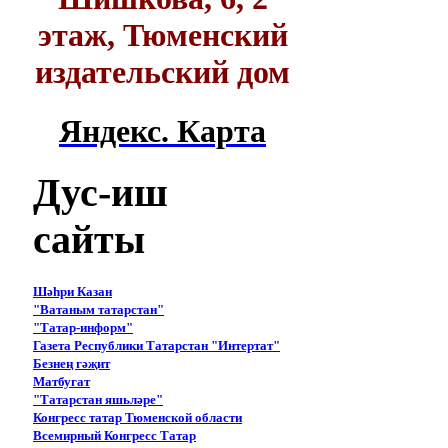
этаж, Тюменский
издательский дом
Яндекс. Карта
Дус-иш
сайты
Шәһри Казан
"Ватаным татарстан"
"Татар-информ"
Газета Республики Татарстан "Интертат"
Безнең гәҗит
Матбугат
"Татарстан яшьләре"
Конгресс татар Тюменской области
Всемирный Конгресс Татар