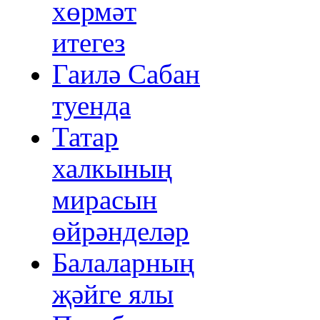
хөрмәт
итегез
Гаилә Сабан
туенда
Татар
халкының
мирасын
өйрәнделәр
Балаларның
җәйге ялы