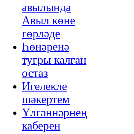
авылында
Авыл көне
гөрләде
Һөнәренә
тугры калган
остаз
Игелекле
шәкертем
Үлгәннәрнең
каберен