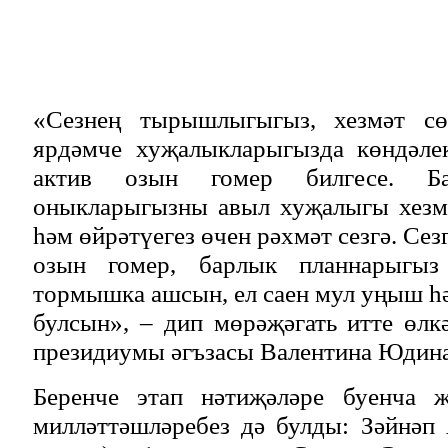
«Сезнең тырышлыгыгыз, хезмәт сөю
ярдәмче хуҗалыкларыгызда көндәле
актив озын гомер билгесе. Ба
оныкларыгызны авыл хуҗалыгы хезмә
һәм өйрәтүегез өчен рәхмәт сезгә. Сез
озын гомер, барлык планнарыгыз
тормышка ашсын, ел саен мул уңыш 
булсын», – дип мөрәҗәгать итте өлк
президиумы әгъзасы Валентина Юдина
Беренче этап нәтиҗәләре буенча җ
милләттәшләребез дә булды: Зәйнәп