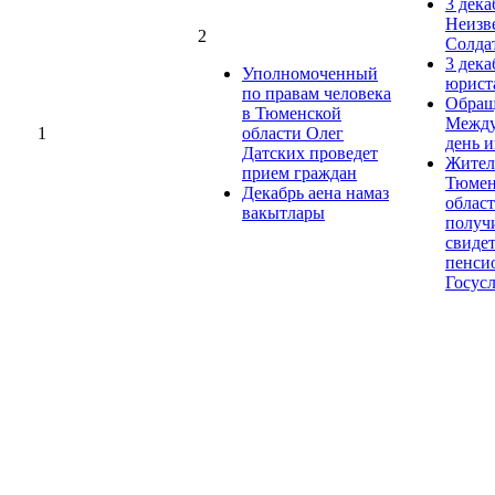
3 дека
Неизв
2
Солда
3 дека
Уполномоченный
юрист
по правам человека
Обращ
в Тюменской
Между
1
области Олег
день 
Датских проведет
Жител
прием граждан
Тюмен
Декабрь аена намаз
облас
вакытлары
получ
свиде
пенси
Госус