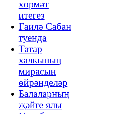
хөрмәт
итегез
Гаилә Сабан
туенда
Татар
халкының
мирасын
өйрәнделәр
Балаларның
җәйге ялы