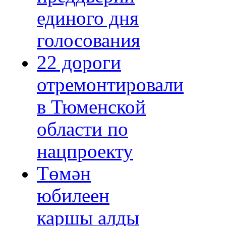
единого дня
голосования
22 дороги
отремонтировали
в Тюменской
области по
нацпроекту
Төмән
юбилеен
каршы алды