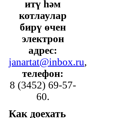
итү һәм
котлаулар
бирү өчен
электрон
адрес:
janartat@inbox.ru
,
телефон:
8 (3452) 69-57-
60.
Как
доехать