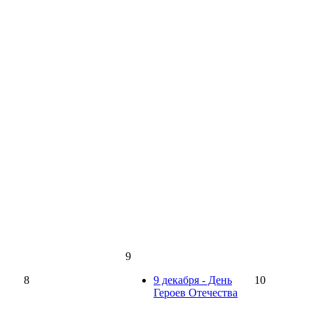
9
8
9 декабря - День
10
Героев Отечества