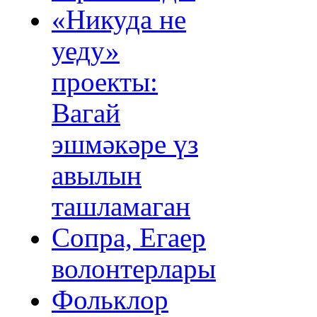
«Никуда не
уеду»
проекты:
Вагай
эшмәкәре үз
авылын
ташламаган
Сопра, Егаер
волонтерлары
Фольклор