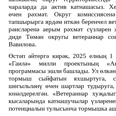
чараларда да актив катнашасыз. Хе
өчен рәхмәт. Округ комиссиясен
тапшырырга ярдәм иткән беренчел в
рәисләренә аерым рәхмәт сүзләрен 
диде Төмән округы ветераннар сов
Вавилова.
Өстәп әйтергә кирәк, 2025 елның 1
«Гаилә» милли проектының «А
программасы эшли башлады. Ул өлкән
тормыш сыйфатын яхшыртуга, с
шөгыльләнү өчен шартлар тудыруга,
юнәлдерелгән. «Ветераннар хуҗалы
кысаларында катнашучылар үзләрене
потенциалын тулысынча тормышка аш