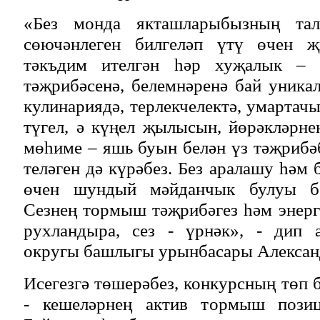
«Без монда якташларыбызның тал
сөючәнлеген билгеләп үтү өчен җ
тәкъдим ителгән һәр хуҗалык – ү
тәҗрибәсенә, белемнәренә бай уникал
кулинариядә, терлекчелектә, умартач
түгел, ә күңел җылысын, йөрәкләрн
мөһиме – яшь буын белән үз тәҗрибә
теләген дә күрәбез. Без аралашу һәм
өчен шундый мәйданчык булуы бе
Сезнең тормыш тәҗрибәгез һәм энер
рухландыра, сез - үрнәк», - дип 
округы башлыгы урынбасары Алексан
Исегезгә төшерәбез, конкурсның төп
- кешеләрнең актив тормыш позиц