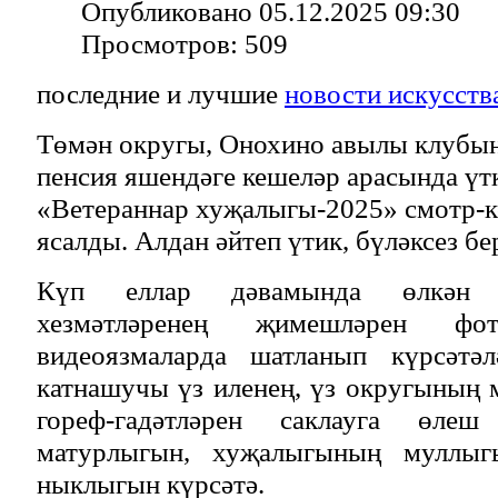
Опубликовано 05.12.2025 09:30
Просмотров: 509
последние и лучшие
новости искусств
Төмән округы, Онохино авылы клубын
пенсия яшендәге кешеләр арасында үт
«Ветераннар хуҗалыгы-2025» смотр-
ясалды. Алдан әйтеп үтик, бүләксез б
Күп еллар дәвамында өлкән 
хезмәтләренең җимешләрен фот
видеоязмаларда шатланып күрсәтәл
катнашучы үз иленең, үз округының
гореф-гадәтләрен саклауга өлеш
матурлыгын, хуҗалыгының муллыг
ныклыгын күрсәтә.