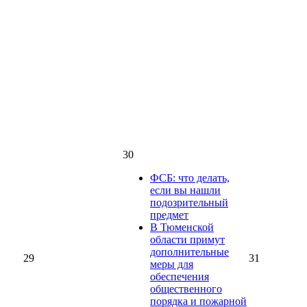
30
ФСБ: что делать,
если вы нашли
подозрительный
предмет
В Тюменской
области примут
дополнительные
29
31
меры для
обеспечения
общественного
порядка и пожарной