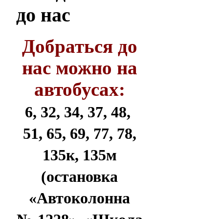
до нас
Добраться до
нас можно на
автобусах:
6, 32, 34, 37, 48,
51, 65, 69, 77, 78,
135к, 135м
(остановка
«Автоколонна