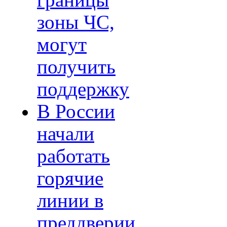
границы
зоны ЧС,
могут
получить
поддержку
В России
начали
работать
горячие
линии в
преддверии