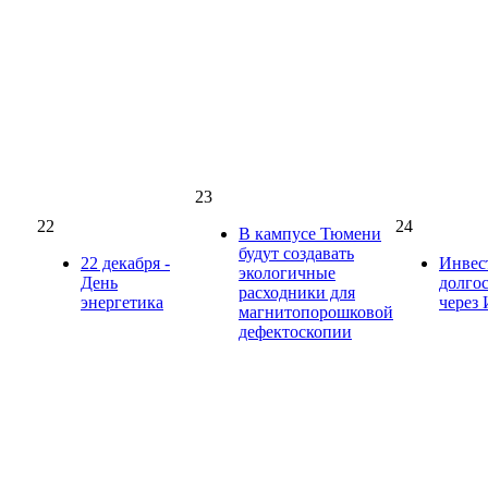
23
22
24
В кампусе Тюмени
будут создавать
22 декабря -
Инвес
экологичные
День
долго
расходники для
энергетика
через
магнитопорошковой
дефектоскопии