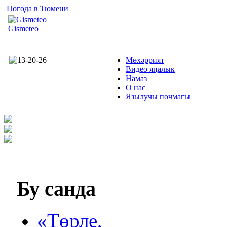
Погода в Тюмени
Gismeteo
Мөхәррият
Видео яңалык
Намаз
О нас
Язылучы почмагы
Бу
санда
«Төрле,