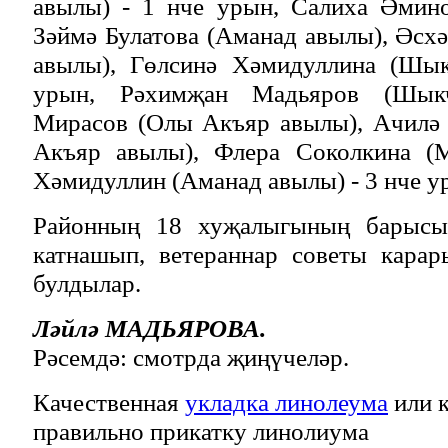
авылы) - 1 нче урын, Салиха Әмин
Зәймә Булатова (Аманад авылы), Әсх
авылы), Гөлсинә Хәмидуллина (Шык
урын, Рәхимҗан Мадьяров (Шык
Мирасов (Олы Акъяр авылы), Ачилә
Акъяр авылы), Флера Соколкина (М
Хәмидуллин (Аманад авылы) - 3 нче у
Районның 18 хуҗалыгының барысы
катнашып, ветераннар советы карар
булдылар.
Ләйлә МАДЬЯРОВА.
Рәсемдә: смотрда җиңүчеләр.
Качественная
укладка линолеума
или к
правильно прикатку линолиума