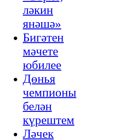
ләкин
янәшә»
Бигәтен
мәчете
юбилее
Дөнья
чемпионы
белән
күрештем
Ләчек