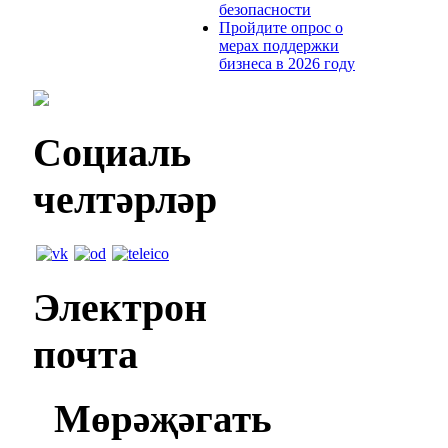
безопасности
Пройдите опрос о
мерах поддержки
бизнеса в 2026 году
Социаль
челтәрләр
Электрон
почта
Мөрәҗәгать