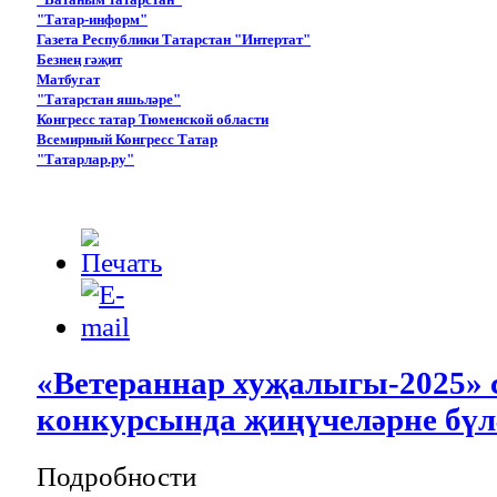
"Татар-информ"
Газета Республики Татарстан "Интертат"
Безнең гәҗит
Матбугат
"Татарстан яшьләре"
Конгресс татар Тюменской области
Всемирный Конгресс Татар
"Татарлар.ру"
«Ветераннар хуҗалыгы-2025» 
конкурсында җиңүчеләрне бүл
Подробности