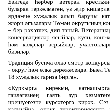
Бәйгедә һәрбер ветеран крестья
буларак теркәлмәгән, үз җир кишәрле
ярдәмче хуҗалык алып баручы катн
жюри әгъзалары Төмән округының ко
– бер рәхәтлек, дип таный. Ветеранн
консервацияләр ясыйлар, куян, кош-к
һәм кәҗәләр асрыйлар, участоклар
бизиләр.
Традиция буенча өлкә смотр-конкурсы
- округ һәм өлкә дәрәҗәсендә. Быел 
18 хуҗалык гариза биргән.
«Куркырга кирәкми, катнашырг
гаиләгезнең гаять зур хезмәтег
ирешүегезне күрсәтергә кирәк. С
калмыйча, округ территориясендә 