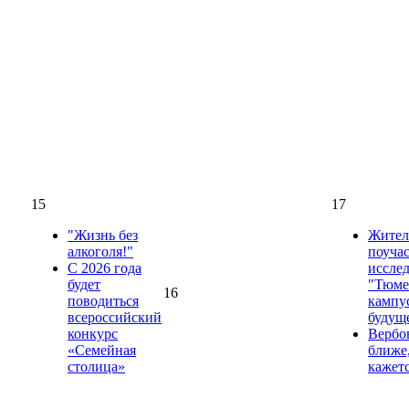
15
17
"Жизнь без
Жител
алкоголя!"
поучас
С 2026 года
иссле
будет
"Тюме
16
поводиться
кампус
всероссийский
будущ
конкурс
Вербо
«Семейная
ближе
столица»
кажет