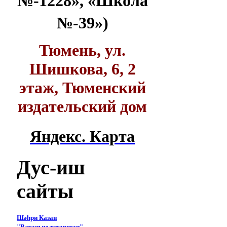
№-1228», «Школа
№-39»)
Тюмень, ул.
Шишкова, 6, 2
этаж, Тюменский
издательский дом
Яндекс. Карта
Дус-иш
сайты
Шәһри Казан
"Ватаным татарстан"