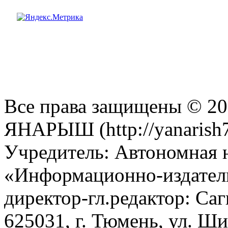
Все права защищены © 201
ЯНАРЫШ (http://yanarish7
Учредитель: Автономная 
«Информационно-издател
директор-гл.редактор: Са
625031, г. Тюмень, ул. Ши