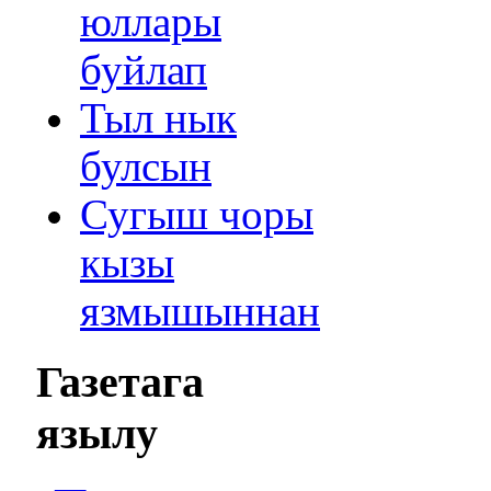
юллары
буйлап
Тыл нык
булсын
Сугыш чоры
кызы
язмышыннан
Газетага
язылу