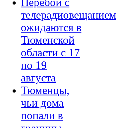
Перебои с
телерадиовещанием
ожидаются в
Тюменской
области с 17
по 19
августа
Тюменцы,
чьи дома
попали в