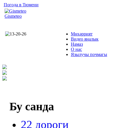
Погода в Тюмени
Gismeteo
Мөхәррият
Видео яңалык
Намаз
О нас
Язылучы почмагы
Бу
санда
22 дороги