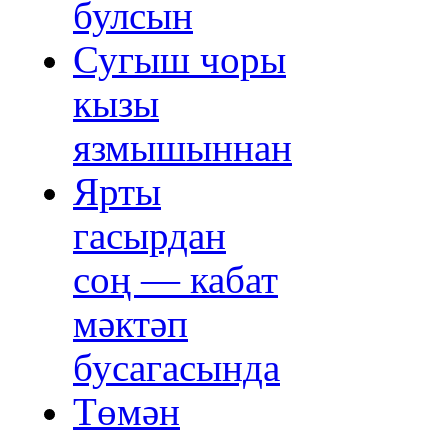
булсын
Сугыш чоры
кызы
язмышыннан
Ярты
гасырдан
соң — кабат
мәктәп
бусагасында
Төмән