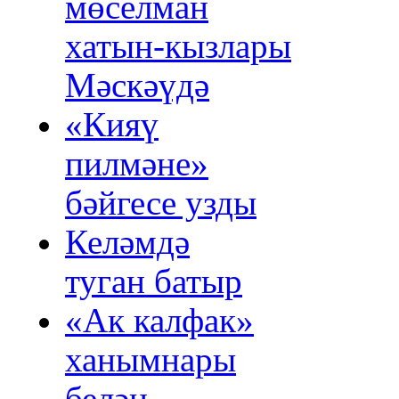
мөселман
хатын‑кызлары
Мәскәүдә
«Кияү
пилмәне»
бәйгесе узды
Келәмдә
туган батыр
«Ак калфак»
ханымнары