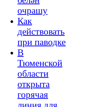
белән
очрашу
Как
действовать
при паводке
В
Тюменской
области
открыта
горячая
линия для