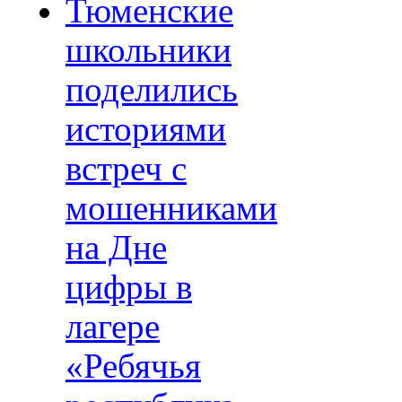
Тюменские
школьники
поделились
историями
встреч с
мошенниками
на Дне
цифры в
лагере
«Ребячья