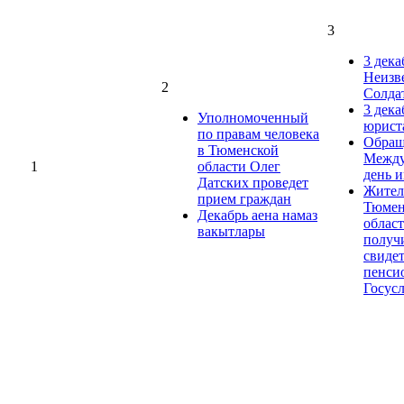
3
3 дека
Неизв
2
Солда
3 дека
Уполномоченный
юрист
по правам человека
Обращ
в Тюменской
Между
1
области Олег
день 
Датских проведет
Жител
прием граждан
Тюмен
Декабрь аена намаз
облас
вакытлары
получ
свиде
пенси
Госус