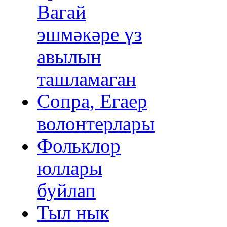
Вагай
эшмәкәре үз
авылын
ташламаган
Сопра, Егаер
волонтерлары
Фольклор
юллары
буйлап
Тыл нык