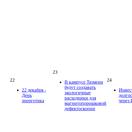
23
22
24
В кампусе Тюмени
будут создавать
22 декабря -
Инвес
экологичные
День
долго
расходники для
энергетика
через
магнитопорошковой
дефектоскопии