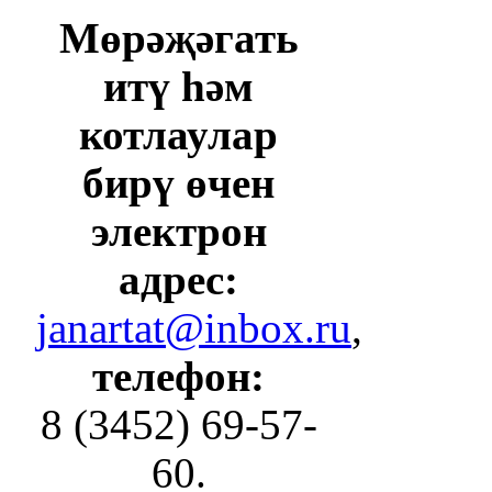
Мөрәҗәгать
итү һәм
котлаулар
бирү өчен
электрон
адрес:
janartat@inbox.ru
,
телефон:
8 (3452) 69-57-
60.