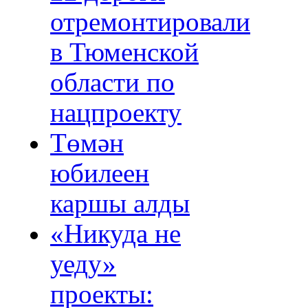
отремонтировали
в Тюменской
области по
нацпроекту
Төмән
юбилеен
каршы алды
«Никуда не
уеду»
проекты: