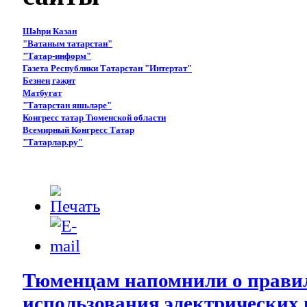
Шәһри Казан
"Ватаным татарстан"
"Татар-информ"
Газета Республики Татарстан "Интертат"
Безнең гәҗит
Матбугат
"Татарстан яшьләре"
Конгресс татар Тюменской области
Всемирный Конгресс Татар
"Татарлар.ру"
Тюменцам напомнили о правил
использования электрических