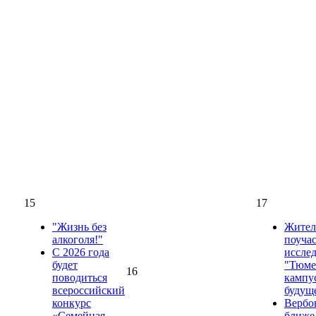
15
17
"Жизнь без
Жител
алкоголя!"
поучас
С 2026 года
иссле
будет
"Тюме
16
поводиться
кампус
всероссийский
будущ
конкурс
Вербо
«Семейная
ближе