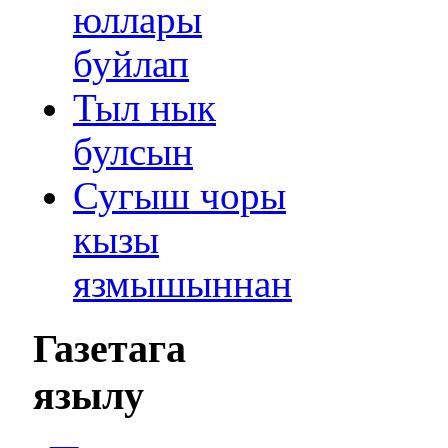
юллары
буйлап
Тыл нык
булсын
Сугыш чоры
кызы
язмышыннан
Газетага
язылу