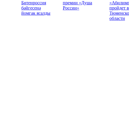
Бөтенроссия
премии «Душа
«Абилим
бәйгесенә
России»
пройдет в
йомгак ясалды
Тюменск
области