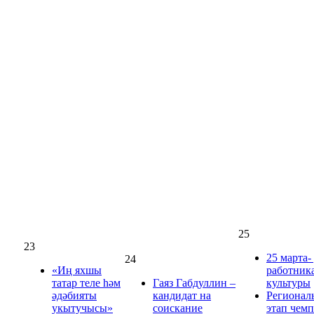
25
23
25 марта-
24
«Иң яхшы
работник
татар теле һәм
Гаяз Габдуллин –
культуры
әдәбияты
кандидат на
Регионал
укытучысы»
соискание
этап чем