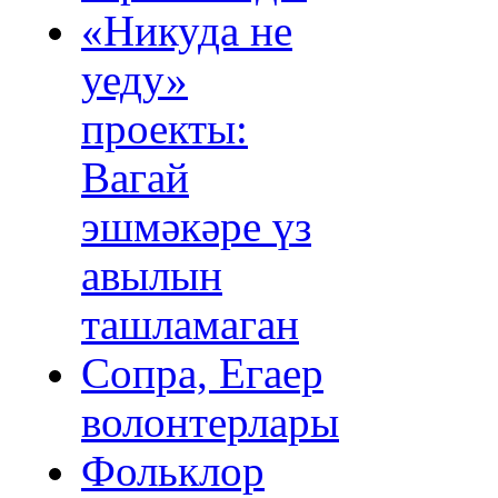
«Никуда не
уеду»
проекты:
Вагай
эшмәкәре үз
авылын
ташламаган
Сопра, Егаер
волонтерлары
Фольклор