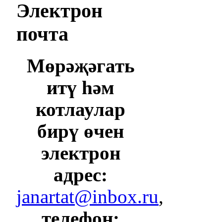
Электрон
почта
Мөрәҗәгать
итү һәм
котлаулар
бирү өчен
электрон
адрес:
janartat@inbox.ru
,
телефон: