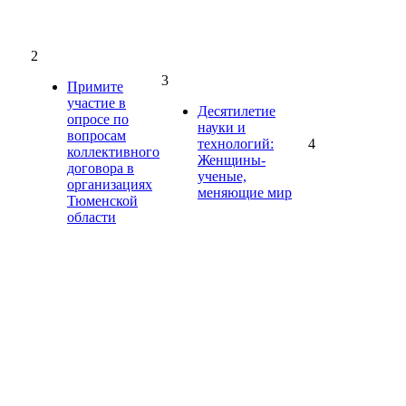
2
3
Примите
участие в
Десятилетие
опросе по
науки и
вопросам
технологий:
4
коллективного
Женщины-
договора в
ученые,
организациях
меняющие мир
Тюменской
области