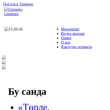
Погода в Тюмени
Gismeteo
Мөхәррият
Видео яңалык
Намаз
О нас
Язылучы почмагы
Бу
санда
«Төрле,