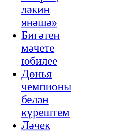
ләкин
янәшә»
Бигәтен
мәчете
юбилее
Дөнья
чемпионы
белән
күрештем
Ләчек