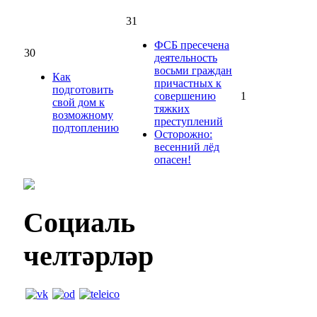
31
ФСБ пресечена
30
деятельность
восьми граждан
Как
причастных к
подготовить
совершению
1
свой дом к
тяжких
возможному
преступлений
подтоплению
Осторожно:
весенний лёд
опасен!
Социаль
челтәрләр