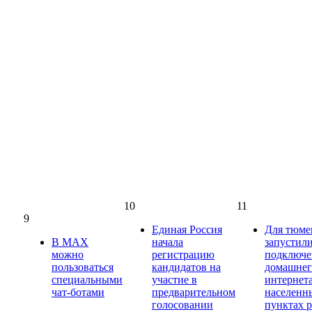
10
11
9
Единая Россия
Для тюме
В МАХ
начала
запустили
можно
регистрацию
подключ
пользоваться
кандидатов на
домашнег
специальными
участие в
интернет
чат-ботами
предварительном
населенн
голосовании
пунктах 