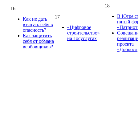
18
16
В Югре с
17
Как не дать
пятый фо
втянуть себя в
«Цифровое
«Патриот
опасность?
строительство»
Совещани
Как защитить
на Госуслугах
реализац
себя от обмана
проекта
вербовщиков?
«Доброс