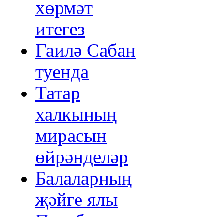
хөрмәт
итегез
Гаилә Сабан
туенда
Татар
халкының
мирасын
өйрәнделәр
Балаларның
җәйге ялы