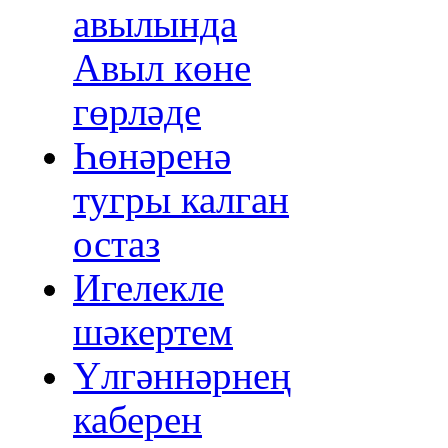
авылында
Авыл көне
гөрләде
Һөнәренә
тугры калган
остаз
Игелекле
шәкертем
Үлгәннәрнең
каберен