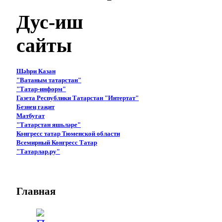
Дус-иш
сайты
Шәһри Казан
"Ватаным татарстан"
"Татар-информ"
Газета Республики Татарстан "Интертат"
Безнең гәҗит
Матбугат
"Татарстан яшьләре"
Конгресс татар Тюменской области
Всемирный Конгресс Татар
"Татарлар.ру"
Главная