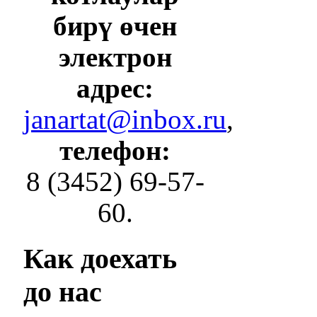
бирү өчен
электрон
адрес:
janartat@inbox.ru
,
телефон:
8 (3452) 69-57-
60.
Как
доехать
до нас