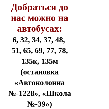
Добраться до
нас можно на
автобусах:
6, 32, 34, 37, 48,
51, 65, 69, 77, 78,
135к, 135м
(остановка
«Автоколонна
№-1228», «Школа
№-39»)