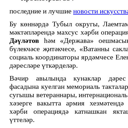
последние и лучшие
новости искусств
Бу көннәрдә Тубыл округы, Лаемта
мәктәпләрендә махсус хәрби операц
Дәүләтов
һәм «Держава» оешмасы
бүлекчәсе җитәкчесе, «Ватанны сак
социаль координаторы ярдәмчесе Ел
дәресләре үткәрделәр.
Вәчир авылында кунаклар дәрес
фасадына куелган мемориаль такталар
сугышы ветераннары, интернациональ
хәзерге вакытта армия хезмәтендә
хәрби операциядә катнашкан якт
үттеләр.