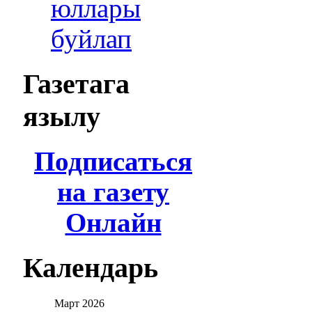
юллары
буйлап
Газетага
язылу
Подписаться
на газету
Онлайн
Календарь
Март
2026