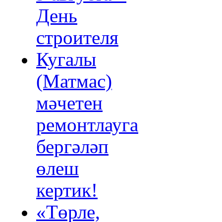
День
строителя
Кугалы
(Матмас)
мәчетен
ремонтлауга
бергәләп
өлеш
кертик!
«Төрле,