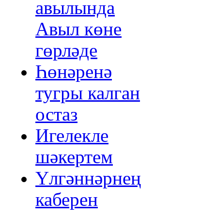
авылында
Авыл көне
гөрләде
Һөнәренә
тугры калган
остаз
Игелекле
шәкертем
Үлгәннәрнең
каберен