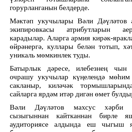
горурланганын белдерде.
Мәктәп укучылары Вәли Дәүләтов а
экипировкасы атрибутларын ае
карадылар. Аларга армия кирәк-яракл
өйрәнергә, куллары белән тотып, хә
уникаль мөмкинлек туды.
Батырлык дәресе, илебезнең чын 
очрашу укучылар күңелендә мөһим 
сакланыр, киләчәк тормышларынд
сайларга ярдәм итәр дигән өмет булды
Вәли Дәүләтов махсус хәрби о
сызыгыннан кайтканнан бирле я
аудиториясе алдында еш чыгыш я