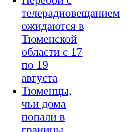
Перебои с
телерадиовещанием
ожидаются в
Тюменской
области с 17
по 19
августа
Тюменцы,
чьи дома
попали в
границы