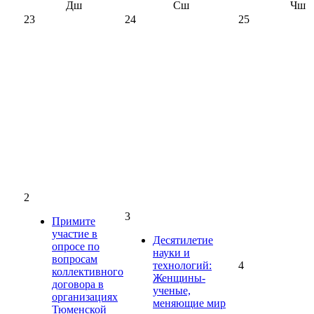
Дш
Сш
Чш
23
24
25
2
3
Примите
участие в
Десятилетие
опросе по
науки и
вопросам
технологий:
4
коллективного
Женщины-
договора в
ученые,
организациях
меняющие мир
Тюменской