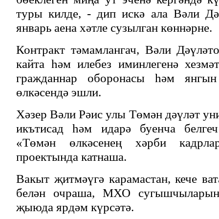
туры килде, - дип искә ала Вәли Д
январь аена хәтле сузылган көннәрне.
Контракт тәмамлангач, Вәли Дәүлә
кайта һәм илебез иминлегенә хезмә
гражданнар оборонасы һәм янгын
өлкәсендә эшли.
Хәзер Вәли Рәис улы Төмән дәүләт ун
икътисад һәм идарә буенча белгеч
«Төмән өлкәсенең хәрби кадрла
проектында катнаша.
Вакыт җитмәүгә карамастан, кече ва
белән очраша, МХО сугышчыларын
җыюда ярдәм күрсәтә.