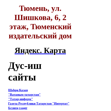
Тюмень, ул.
Шишкова, 6, 2
этаж, Тюменский
издательский дом
Яндекс. Карта
Дус-иш
сайты
Шәһри Казан
"Ватаным татарстан"
"Татар-информ"
Газета Республики Татарстан "Интертат"
Безнең гәҗит