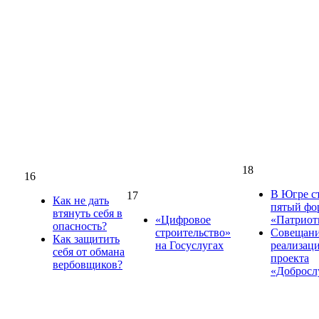
18
16
В Югре с
17
Как не дать
пятый фо
втянуть себя в
«Цифровое
«Патриот
опасность?
строительство»
Совещани
Как защитить
на Госуслугах
реализац
себя от обмана
проекта
вербовщиков?
«Доброс