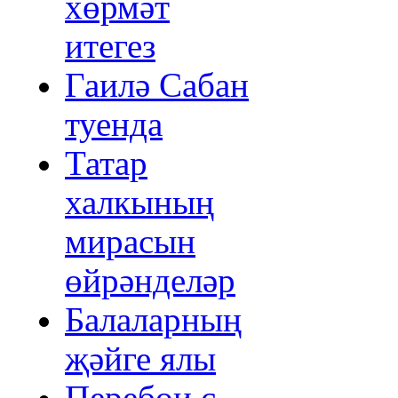
хөрмәт
итегез
Гаилә Сабан
туенда
Татар
халкының
мирасын
өйрәнделәр
Балаларның
җәйге ялы