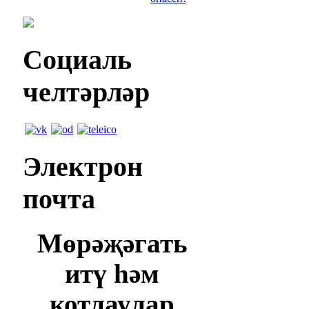
Социаль
челтәрләр
Электрон
почта
Мөрәҗәгать
итү һәм
котлаулар