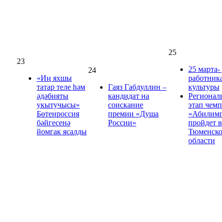
25
23
25 марта-
24
«Иң яхшы
работник
татар теле һәм
Гаяз Габдуллин –
культуры
әдәбияты
кандидат на
Регионал
укытучысы»
соискание
этап чем
Бөтенроссия
премии «Душа
«Абилим
бәйгесенә
России»
пройдет в
йомгак ясалды
Тюменск
области