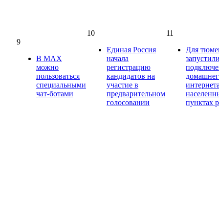
10
11
9
Единая Россия
Для тюме
В МАХ
начала
запустили
можно
регистрацию
подключ
пользоваться
кандидатов на
домашнег
специальными
участие в
интернет
чат-ботами
предварительном
населенн
голосовании
пунктах 