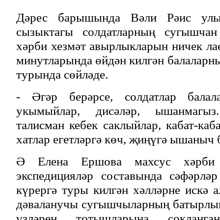
Дәрес барышында Вәли Рәис улы
сызыктагы солдатларның сугышчан
хәрби хезмәт авырлыкларын ничек лае
минутларында өйдән килгән балаларн
турында сөйләде.
- Әгәр берәрсе, солдатлар балал
укымыйлар, дисәләр, ышанмагыз
талисман кебек саклыйлар, кабат-каб
хатлар егетләргә көч, җиңүгә ышаныч б
Ә Елена Ершова махсус хәрби 
экспедицияләр составында сәфәрлә
күрергә туры килгән хәлләрне искә а
дәваланучы сугышчыларның батырлык
үзләрен тотышларына сокланга