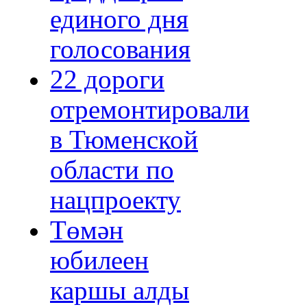
единого дня
голосования
22 дороги
отремонтировали
в Тюменской
области по
нацпроекту
Төмән
юбилеен
каршы алды