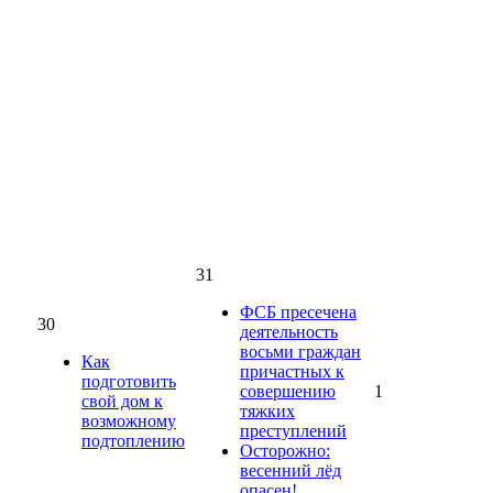
31
ФСБ пресечена
30
деятельность
восьми граждан
Как
причастных к
подготовить
совершению
1
свой дом к
тяжких
возможному
преступлений
подтоплению
Осторожно:
весенний лёд
опасен!