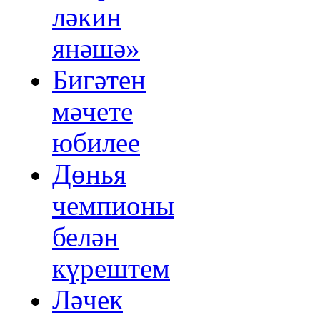
ләкин
янәшә»
Бигәтен
мәчете
юбилее
Дөнья
чемпионы
белән
күрештем
Ләчек