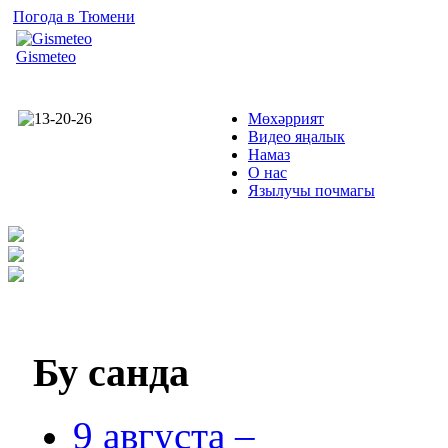
Погода в Тюмени
Gismeteo
Мөхәррият
Видео яңалык
Намаз
О нас
Язылучы почмагы
Бу
санда
9 августа –