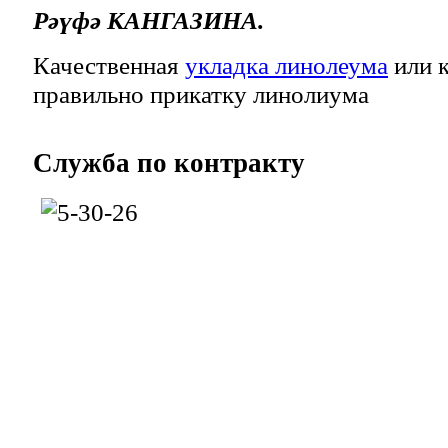
Рәүфә КАНГАЗИНА.
Качественная
укладка линолеума
или к
правильно прикатку линолиума
Служба
по контракту