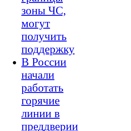
зоны ЧС,
могут
получить
поддержку
В России
начали
работать
горячие
линии в
преддверии