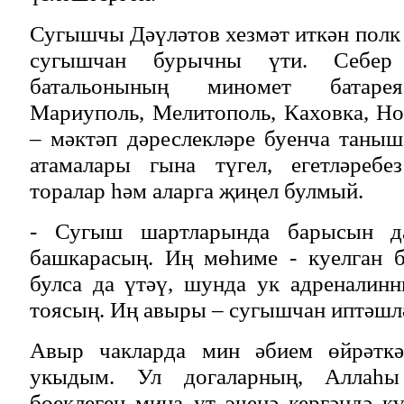
Сугышчы Дәүләтов хезмәт иткән пол
сугышчан бурычны үти. Себер 
батальонының миномет батарея
Мариуполь, Мелитополь, Каховка, Но
– мәктәп дәреслекләре буенча таны
атамалары гына түгел, егетләребе
торалар һәм аларга җиңел булмый.
- Сугыш шартларында барысын да
башкарасың. Иң мөһиме - куелган 
булса да үтәү, шунда ук адреналин
тоясың. Иң авыры – сугышчан иптәшл
Авыр чакларда мин әбием өйрәткә
укыдым. Ул догаларның, Аллаһы 
бөеклеген миңа ут эченә кергәндә к