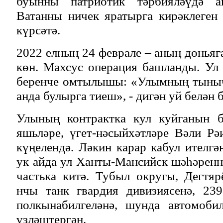
буынны патриотик тәрбияләүдә а
Ватанны ничек яратырга кирәклеген
күрсәтә.
2022 елның 24 феврале – аның дөньяг
көн. Махсус операция башланды. Ул
беренче омтылышы: «Улымның тыныч
анда булырга тиеш», - дигән уй белән 
Улының контрактка кул куйганын б
яшьләре, үгет-нәсыйхәтләре Вәли Р
күңелендә. Ләкин карар кабул ителгә
ук айда ул Ханты-Мансийск шәһәрен
частька китә. Тубыл округы, Дегтя
нчы танк гвардия дивизиясенә, 23
полкынабилгеләнә, шунда автомоби
үзләштергән.