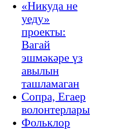
«Никуда не
уеду»
проекты:
Вагай
эшмәкәре үз
авылын
ташламаган
Сопра, Егаер
волонтерлары
Фольклор