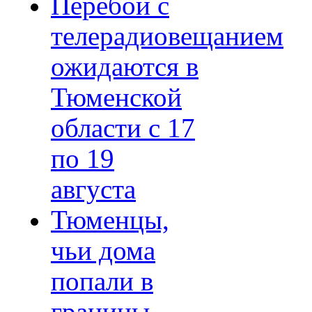
Перебои с
телерадиовещанием
ожидаются в
Тюменской
области с 17
по 19
августа
Тюменцы,
чьи дома
попали в