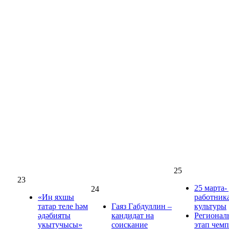
25
23
25 марта-
24
«Иң яхшы
работник
татар теле һәм
Гаяз Габдуллин –
культуры
әдәбияты
кандидат на
Регионал
укытучысы»
соискание
этап чем