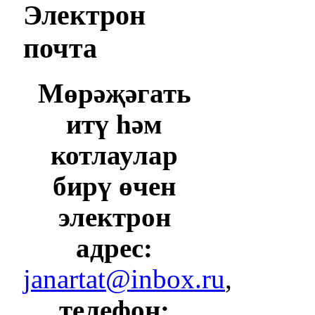
Электрон
почта
Мөрәҗәгать
итү һәм
котлаулар
бирү өчен
электрон
адрес:
janartat@inbox.ru
,
телефон: