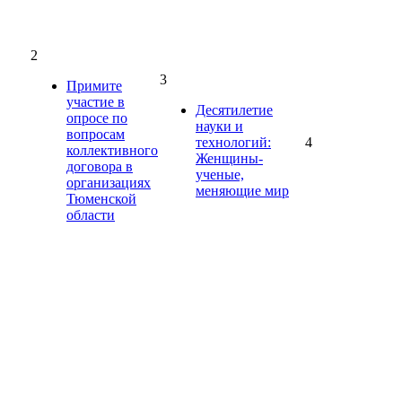
2
3
Примите
участие в
Десятилетие
опросе по
науки и
вопросам
технологий:
4
коллективного
Женщины-
договора в
ученые,
организациях
меняющие мир
Тюменской
области