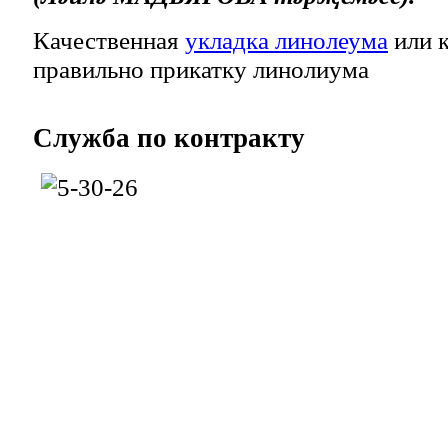
Качественная
укладка линолеума
или к
правильно прикатку линолиума
Служба
по контракту