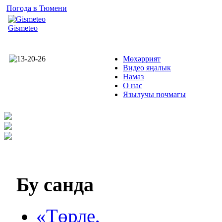
Погода в Тюмени
Gismeteo
Мөхәррият
Видео яңалык
Намаз
О нас
Язылучы почмагы
Бу
санда
«Төрле,