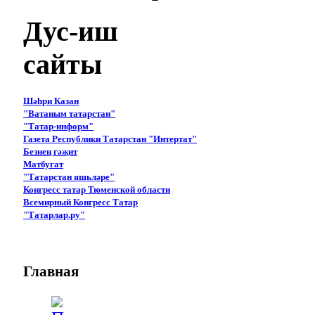
Дус-иш
сайты
Шәһри Казан
"Ватаным татарстан"
"Татар-информ"
Газета Республики Татарстан "Интертат"
Безнең гәҗит
Матбугат
"Татарстан яшьләре"
Конгресс татар Тюменской области
Всемирный Конгресс Татар
"Татарлар.ру"
Главная