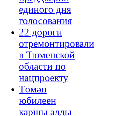
единого дня
голосования
22 дороги
отремонтировали
в Тюменской
области по
нацпроекту
Төмән
юбилеен
каршы алды