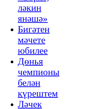
ләкин
янәшә»
Бигәтен
мәчете
юбилее
Дөнья
чемпионы
белән
күрештем
Ләчек