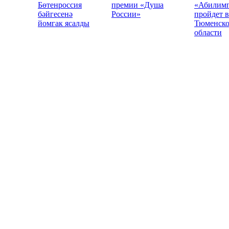
Бөтенроссия
премии «Душа
«Абилим
бәйгесенә
России»
пройдет в
йомгак ясалды
Тюменск
области