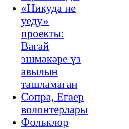
«Никуда не
уеду»
проекты:
Вагай
эшмәкәре үз
авылын
ташламаган
Сопра, Егаер
волонтерлары
Фольклор