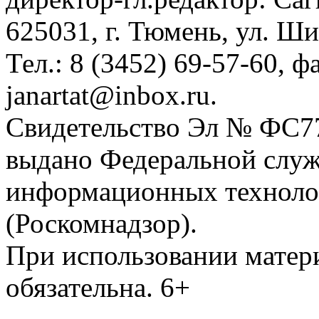
625031, г. Тюмень, ул. Ши
Тел.: 8 (3452) 69-57-60, ф
janartat@inbox.ru.
Свидетельство Эл № ФС77-
выдано Федеральной служб
информационных техноло
(Роскомнадзор).
При использовании матери
обязательна. 6+