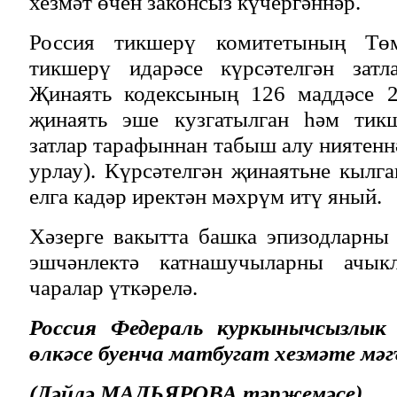
хезмәт өчен законсыз күчергәннәр.
Россия тикшерү комитетының Төм
тикшерү идарәсе күрсәтелгән затл
Җинаять кодексының 126 маддәсе 2
җинаять эше кузгатылган һәм тикш
затлар тарафыннан табыш алу ниятенн
урлау). Күрсәтелгән җинаятьне кылга
елга кадәр иректән мәхрүм итү яный.
Хәзерге вакытта башка эпизодларны
эшчәнлектә катнашучыларны ачыкл
чаралар үткәрелә.
Россия Федераль куркынычсызлык
өлкәсе буенча матбугат хезмәте мә
(Ләйлә МАДЬЯРОВА тәрҗемәсе).