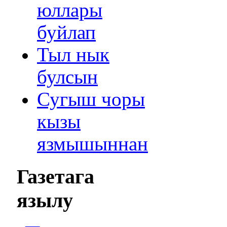
юллары
буйлап
Тыл нык
булсын
Сугыш чоры
кызы
язмышыннан
Газетага
язылу