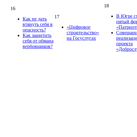
18
16
В Югре с
17
Как не дать
пятый фо
втянуть себя в
«Цифровое
«Патриот
опасность?
строительство»
Совещани
Как защитить
на Госуслугах
реализац
себя от обмана
проекта
вербовщиков?
«Доброс