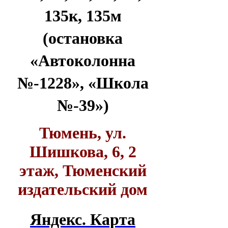
135к, 135м
(остановка
«Автоколонна
№-1228», «Школа
№-39»)
Тюмень, ул.
Шишкова, 6, 2
этаж, Тюменский
издательский дом
Яндекс. Карта