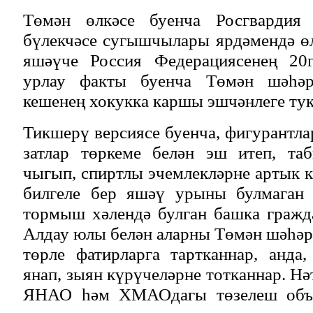
Төмән өлкәсе буенча Росгвардия 
бүлекчәсе сугышчылары ярдәмендә ө
яшәүче Россия Федерациясенең 20
урлау факты буенча Төмән шәһәр
кешенең хокукка каршы эшчәнлеге ту
Тикшерү версиясе буенча, фигурантла
затлар төркеме белән эш итеп, та
чыгып, спиртлы эчемлекләрне артык 
билгеле бер яшәү урыны булмаган 
тормыш хәлендә булган башка гражд
Алдау юлы белән аларны Төмән шәһәр
төрле фатирларга тартканнар, анда
янап, зыян күрүчеләрне тотканнар. Н
ЯНАО һәм ХМАОдагы төзелеш объе