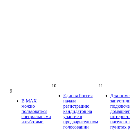
10
11
9
Единая Россия
Для тюме
В МАХ
начала
запустили
можно
регистрацию
подключ
пользоваться
кандидатов на
домашнег
специальными
участие в
интернет
чат-ботами
предварительном
населенн
голосовании
пунктах 