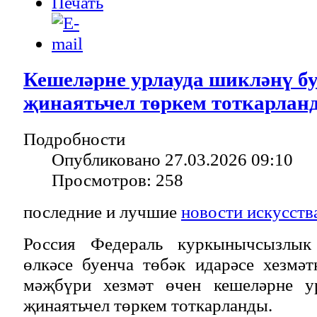
Кешеләрне урлауда шикләнү б
җинаятьчел төркем тоткарлан
Подробности
Опубликовано 27.03.2026 09:10
Просмотров: 258
последние и лучшие
новости искусств
Россия Федераль куркынычсызлык
өлкәсе буенча төбәк идарәсе хезмә
мәҗбүри хезмәт өчен кешеләрне ур
җинаятьчел төркем тоткарланды.