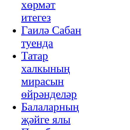
хөрмәт
итегез
Гаилә Сабан
туенда
Татар
халкының
мирасын
өйрәнделәр
Балаларның
җәйге ялы