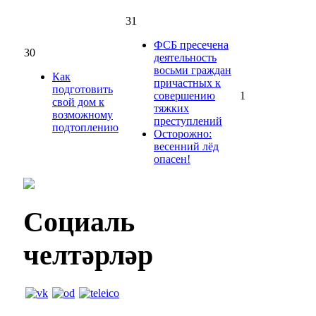
31
ФСБ пресечена
30
деятельность
восьми граждан
Как
причастных к
подготовить
совершению
1
свой дом к
тяжких
возможному
преступлений
подтоплению
Осторожно:
весенний лёд
опасен!
Социаль
челтәрләр