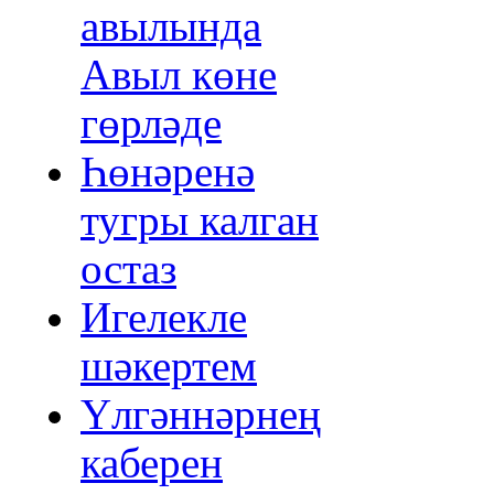
авылында
Авыл көне
гөрләде
Һөнәренә
тугры калган
остаз
Игелекле
шәкертем
Үлгәннәрнең
каберен