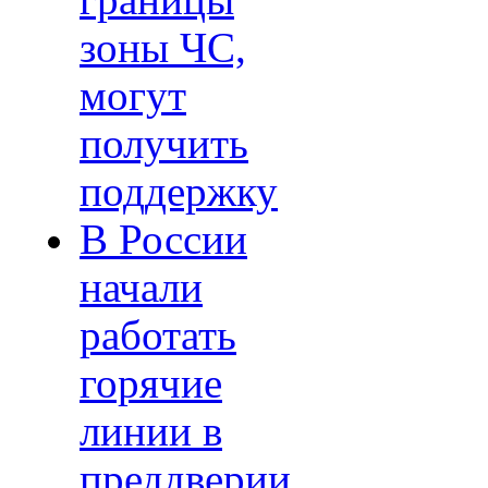
границы
зоны ЧС,
могут
получить
поддержку
В России
начали
работать
горячие
линии в
преддверии