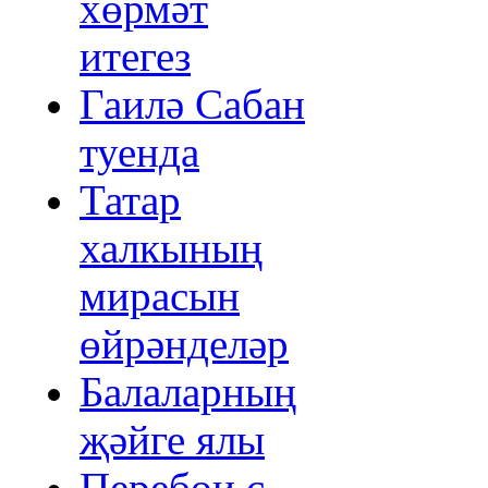
хөрмәт
итегез
Гаилә Сабан
туенда
Татар
халкының
мирасын
өйрәнделәр
Балаларның
җәйге ялы