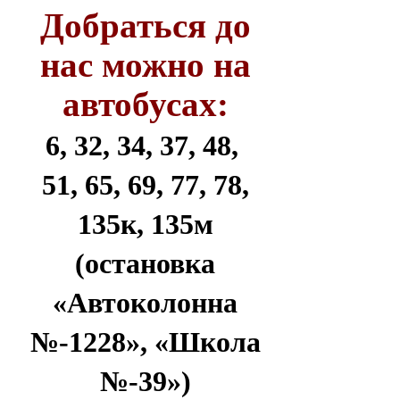
Добраться до
нас можно на
автобусах:
6, 32, 34, 37, 48,
51, 65, 69, 77, 78,
135к, 135м
(остановка
«Автоколонна
№-1228», «Школа
№-39»)