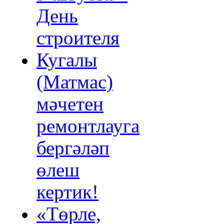
День
строителя
Кугалы
(Матмас)
мәчетен
ремонтлауга
бергәләп
өлеш
кертик!
«Төрле,