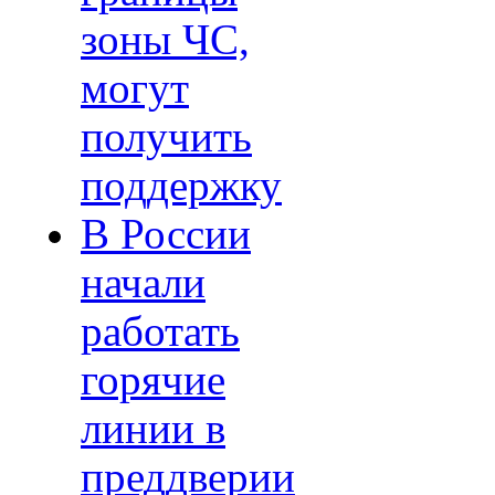
зоны ЧС,
могут
получить
поддержку
В России
начали
работать
горячие
линии в
преддверии