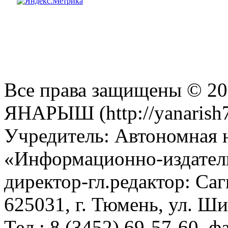
Все права защищены © 201
ЯНАРЫШ (http://yanarish7
Учредитель: Автономная 
«Информационно-издател
директор-гл.редактор: Са
625031, г. Тюмень, ул. Ши
Тел.: 8 (3452) 69-57-60, ф