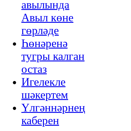
авылында
Авыл көне
гөрләде
Һөнәренә
тугры калган
остаз
Игелекле
шәкертем
Үлгәннәрнең
каберен