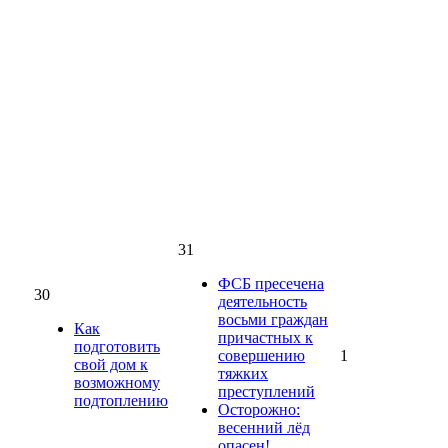
31
ФСБ пресечена
30
деятельность
восьми граждан
Как
причастных к
подготовить
совершению
1
свой дом к
тяжких
возможному
преступлений
подтоплению
Осторожно:
весенний лёд
опасен!