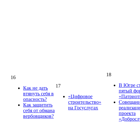
18
16
В Югре с
17
Как не дать
пятый фо
втянуть себя в
«Цифровое
«Патриот
опасность?
строительство»
Совещани
Как защитить
на Госуслугах
реализац
себя от обмана
проекта
вербовщиков?
«Доброс