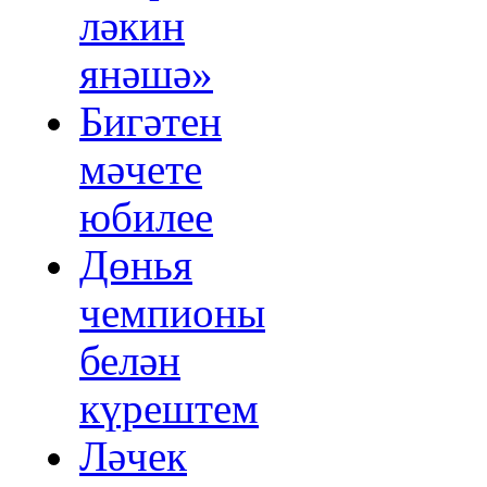
ләкин
янәшә»
Бигәтен
мәчете
юбилее
Дөнья
чемпионы
белән
күрештем
Ләчек