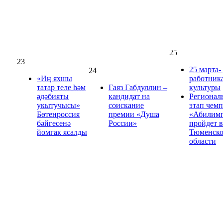
25
23
25 марта-
24
«Иң яхшы
работник
татар теле һәм
Гаяз Габдуллин –
культуры
әдәбияты
кандидат на
Регионал
укытучысы»
соискание
этап чем
Бөтенроссия
премии «Душа
«Абилим
бәйгесенә
России»
пройдет в
йомгак ясалды
Тюменск
области