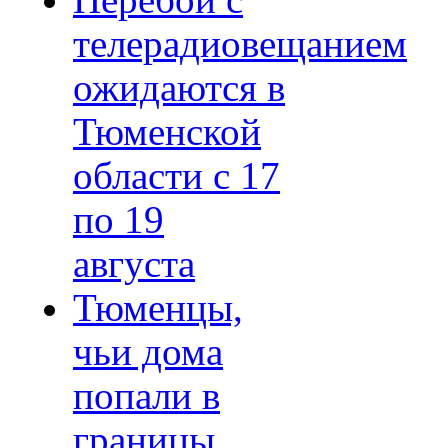
Перебои с
телерадиовещанием
ожидаются в
Тюменской
области с 17
по 19
августа
Тюменцы,
чьи дома
попали в
границы