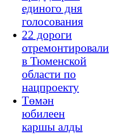
единого дня
голосования
22 дороги
отремонтировали
в Тюменской
области по
нацпроекту
Төмән
юбилеен
каршы алды