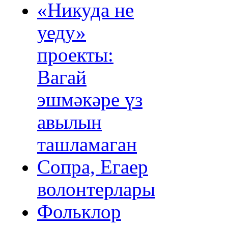
«Никуда не
уеду»
проекты:
Вагай
эшмәкәре үз
авылын
ташламаган
Сопра, Егаер
волонтерлары
Фольклор