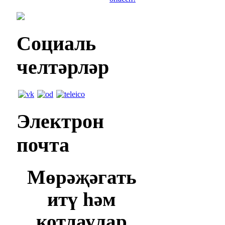
Социаль
челтәрләр
Электрон
почта
Мөрәҗәгать
итү һәм
котлаулар