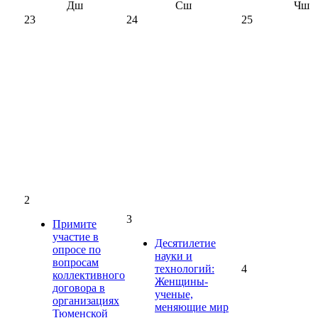
Дш
Сш
Чш
23
24
25
2
3
Примите
участие в
Десятилетие
опросе по
науки и
вопросам
технологий:
4
коллективного
Женщины-
договора в
ученые,
организациях
меняющие мир
Тюменской