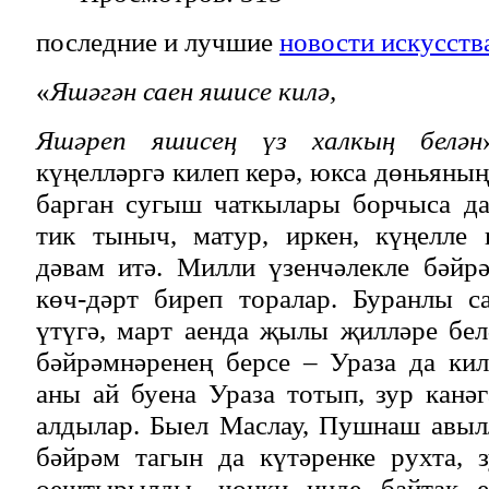
последние и лучшие
новости искусств
«
Яшәгән саен яшисе килә,
Яшәреп яшисең үз халкың белән
күңелләргә килеп керә, юкса дөньяны
барган сугыш чаткылары борчыса да
тик тыныч, матур, иркен, күңелле
дәвам итә. Милли үзенчәлекле бәйр
көч-дәрт биреп торалар. Буранлы 
үтүгә, март аенда җылы җилләре бе
бәйрәмнәренең берсе – Ураза да ки
аны ай буена Ураза тотып, зур канә
алдылар. Быел Маслау, Пушнаш авыл
бәйрәм тагын да күтәренке рухта, 
оештырылды, чөнки инде байтак е