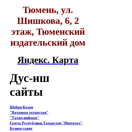
Тюмень, ул.
Шишкова, 6, 2
этаж, Тюменский
издательский дом
Яндекс. Карта
Дус-иш
сайты
Шәһри Казан
"Ватаным татарстан"
"Татар-информ"
Газета Республики Татарстан "Интертат"
Безнең гәҗит