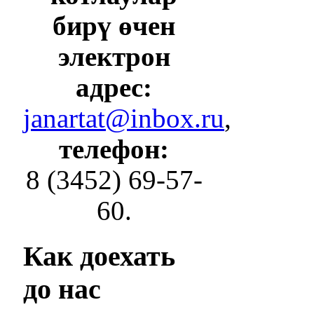
бирү өчен
электрон
адрес:
janartat@inbox.ru
,
телефон:
8 (3452) 69-57-
60.
Как
доехать
до нас