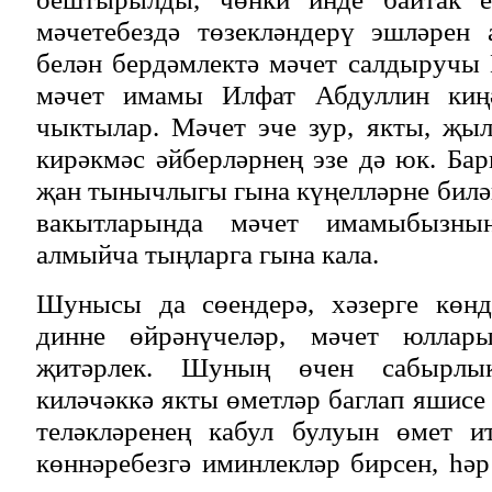
мәчетебездә төзекләндерү эшләрен
белән бердәмлектә мәчет салдыручы
мәчет имамы Илфат Абдуллин киң
чыктылар. Мәчет эче зур, якты, җы
кирәкмәс әйберләрнең эзе дә юк. Ба
җан тынычлыгы гына күңелләрне билә
вакытларында мәчет имамыбызның
алмыйча тыңларга гына кала.
Шунысы да сөендерә, хәзерге көнд
динне өйрәнүчеләр, мәчет юллар
җитәрлек. Шуның өчен сабырлык
киләчәккә якты өметләр баглап яшисе
теләкләренең кабул булуын өмет и
көннәребезгә иминлекләр бирсен, һәр