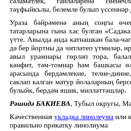
сәламәтлек, гаиләләренә сөене
тәүфыйкълы, белемле булып үссеннәр 
Ураза бәйрәменә аның соңгы өче
татарларына гына хас булган «Сада
үтте. Авылда анда катнашкан бала-ча
дә бер йортны да читләтеп үтмиләр, ир
авыл урамнары гөрләп тора, бала
кәнфит, тәм-томнар һәм башкасы ө
арасында бердәмлекне, телне-динне
саклап калган матур йолаларның берс
булыйк, бердәм яшик, милләттәшләр.
Рәшидә БАКИЕВА
, Тубыл округы, М
Качественная
укладка линолеума
или к
правильно прикатку линолиума