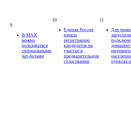
10
11
9
Единая Россия
Для тюме
В МАХ
начала
запустили
можно
регистрацию
подключ
пользоваться
кандидатов на
домашнег
специальными
участие в
интернет
чат-ботами
предварительном
населенн
голосовании
пунктах 