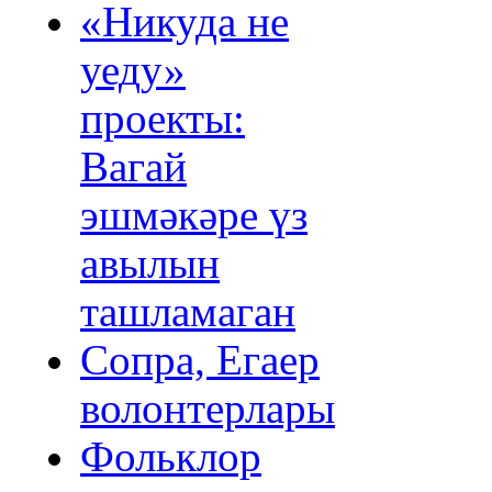
«Никуда не
уеду»
проекты:
Вагай
эшмәкәре үз
авылын
ташламаган
Сопра, Егаер
волонтерлары
Фольклор