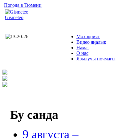
Погода в Тюмени
Gismeteo
Мөхәррият
Видео яңалык
Намаз
О нас
Язылучы почмагы
Бу
санда
9 августа –