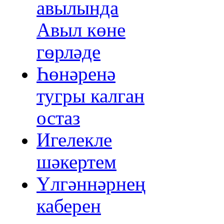
авылында
Авыл көне
гөрләде
Һөнәренә
тугры калган
остаз
Игелекле
шәкертем
Үлгәннәрнең
каберен