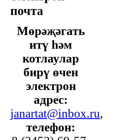
почта
Мөрәҗәгать
итү һәм
котлаулар
бирү өчен
электрон
адрес:
janartat@inbox.ru
,
телефон: