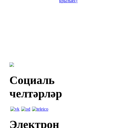
крыльях»
Социаль
челтәрләр
Электрон