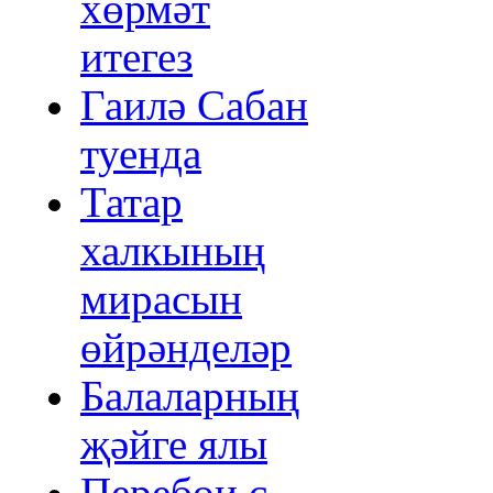
хөрмәт
итегез
Гаилә Сабан
туенда
Татар
халкының
мирасын
өйрәнделәр
Балаларның
җәйге ялы