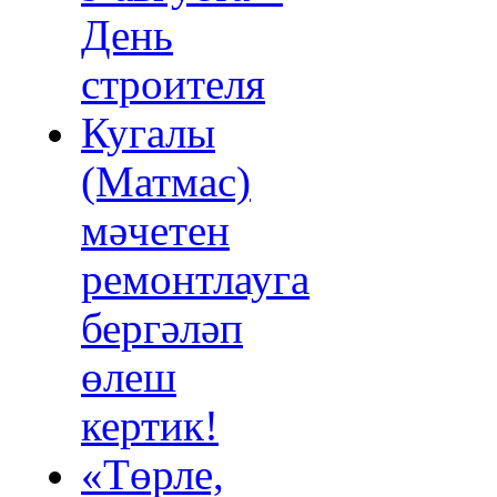
День
строителя
Кугалы
(Матмас)
мәчетен
ремонтлауга
бергәләп
өлеш
кертик!
«Төрле,