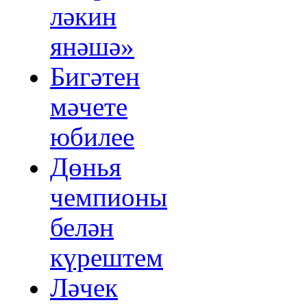
ләкин
янәшә»
Бигәтен
мәчете
юбилее
Дөнья
чемпионы
белән
күрештем
Ләчек