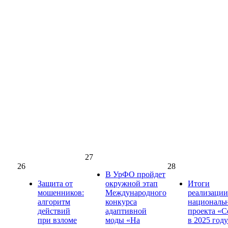
27
26
28
В УрФО пройдет
Защита от
окружной этап
Итоги
мошенников:
Международного
реализации
алгоритм
конкурса
националь
действий
адаптивной
проекта «С
при взломе
моды «На
в 2025 году