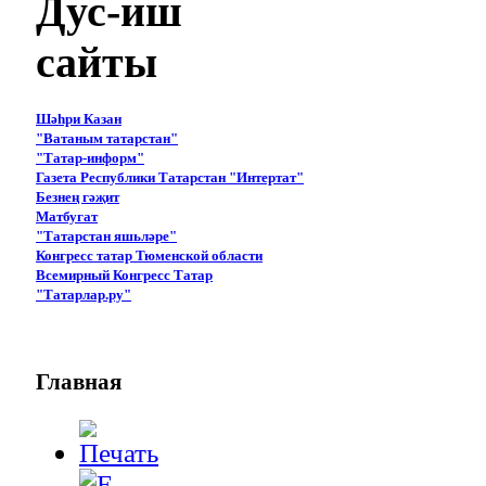
Дус-иш
сайты
Шәһри Казан
"Ватаным татарстан"
"Татар-информ"
Газета Республики Татарстан "Интертат"
Безнең гәҗит
Матбугат
"Татарстан яшьләре"
Конгресс татар Тюменской области
Всемирный Конгресс Татар
"Татарлар.ру"
Главная