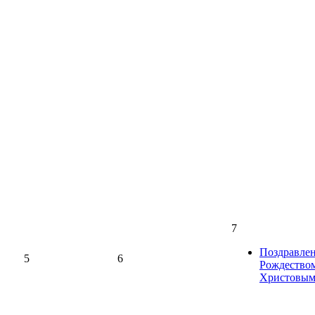
7
Поздравлен
5
6
Рождество
Христовы