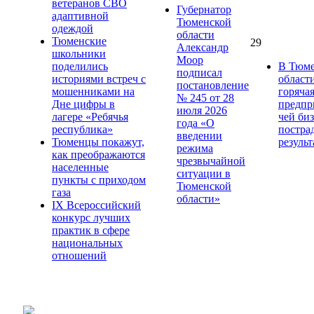
ветеранов СВО
Губернатор
адаптивной
Тюменской
одеждой
области
Тюменские
29
Александр
школьники
Моор
поделились
В Тюме
подписал
историями встреч с
област
постановление
мошенниками на
горяча
№ 245 от 28
Дне цифры в
предпр
июля 2026
лагере «Ребячья
чей би
года «О
республика»
постра
введении
Тюменцы покажут,
результ
режима
как преображаются
чрезвычайной
населенные
ситуации в
пункты с приходом
Тюменской
газа
области»
IХ Всероссийский
конкурс лучших
практик в сфере
национальных
отношений