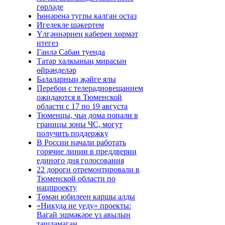
гөрләде
Һөнәренә тугры калган остаз
Игелекле шәкертем
Үлгәннәрнең каберен хөрмәт
итегез
Гаилә Сабан туенда
Татар халкының мирасын
өйрәнделәр
Балаларның җәйге ялы
Перебои с телерадиовещанием
ожидаются в Тюменской
области с 17 по 19 августа
Тюменцы, чьи дома попали в
границы зоны ЧС, могут
получить поддержку
В России начали работать
горячие линии в преддверии
единого дня голосования
22 дороги отремонтировали в
Тюменской области по
нацпроекту
Төмән юбилеен каршы алды
«Никуда не уеду» проекты:
Вагай эшмәкәре үз авылын
ташламаган