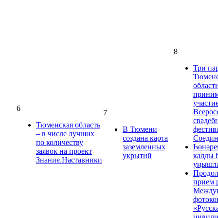
8
Три па
Тюмен
област
прини
участие
6
Всерос
7
свадеб
Тюменская область
В Тюмени
фестив
– в числе лучших
создана карта
Соедин
по количеству
заземленных
Һөнәре
заявок на проект
укрытий
калды 
Знание.Наставники
уңышла
Продол
прием 
Между
фотоко
«Русск
цивили