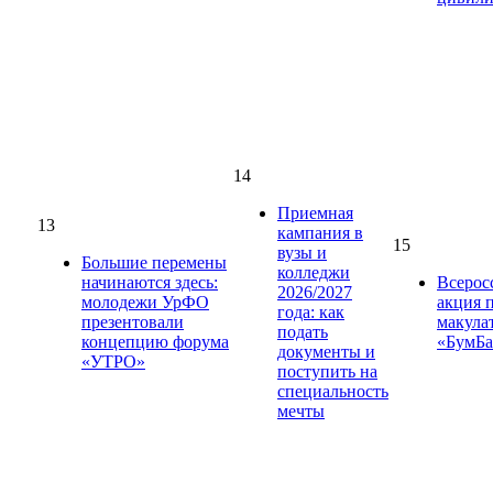
14
Приемная
13
кампания в
15
вузы и
Большие перемены
колледжи
начинаются здесь:
Всерос
2026/2027
молодежи УрФО
акция 
года: как
презентовали
макула
подать
концепцию форума
«БумБа
документы и
«УТРО»
поступить на
специальность
мечты