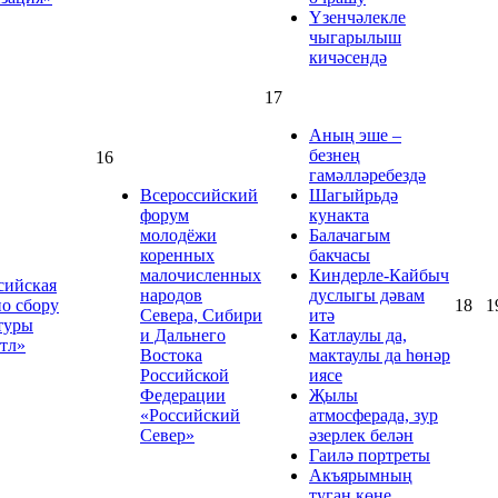
Үзенчәлекле
чыгарылыш
кичәсендә
17
Аның эше –
безнең
16
гамәлләребездә
Всероссийский
Шагыйрьдә
форум
кунакта
молодёжи
Балачагым
коренных
бакчасы
малочисленных
Киндерле-Кайбыч
сийская
народов
дуслыгы дәвам
по сбору
18
1
Севера, Сибири
итә
туры
и Дальнего
Катлаулы да,
тл»
Востока
мактаулы да һөнәр
Российской
иясе
Федерации
Җылы
«Российский
атмосферада, зур
Север»
әзерлек белән
Гаилә портреты
Акъярымның
туган көне