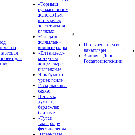
«Тормыш
сукмагыннан»
җырлар hәм
шигырьләр
җыентыгына
бәяләмә
3
«Солдатка
под
җылылык»
Июль аена намаз
лем»: на
волонтерлары
вакытлары
4
5
стартовал
«Ел гаиләсе»
3 июля – День
проект для
конкурсы
Госавтоинспекции
иков
җиңүчеләре
билгеләнде
Яшь буынга
үрнәк гаилә
Гасырлар аша
сәяхәт
Шатлык,
дуслык,
бердәмлек
бәйрәме
«Туган
тамырлар»
фестивалендә
Лагерьдагы