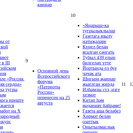
көннәр
10
«Яңарыш»ка
тугрылыклылар
Газетага язылу
ры от
нәтиҗәләре
ской
Күңел белән
и
ясалган сәнгать
мают
Тубыл 439 елын
9
 в III
билгеләп үтте
сийском
Йортында ел буе
Основной день
ном
чәчәк ата
Всероссийского
але «Россия.
Шигьри җаннар
форума
яя сердца»
җыелган җирдә
11
1
«Патриоты
нә тугры
Илһамлы сүз, изге
России»
һәм
хезмәт
перенесен на 25
рга иреште
Китап һәм
августа
жается
мәдәният бәйрәме!
работ на Х
Газета аша беләбез
народный
Хөрмәт белән
нкурс
озаттык
ая
Онытылмаслык
зация»
очрашу