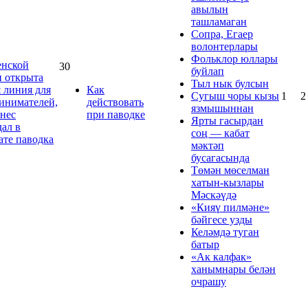
авылын
ташламаган
Сопра, Егаер
волонтерлары
Фольклор юллары
нской
30
буйлап
и открыта
Тыл нык булсын
я линия для
Как
Сугыш чоры кызы
1
2
инимателей,
действовать
язмышыннан
знес
при паводке
Ярты гасырдан
дал в
соң — кабат
ате паводка
мәктәп
бусагасында
Төмән мөселман
хатын‑кызлары
Мәскәүдә
«Кияү пилмәне»
бәйгесе узды
Келәмдә туган
батыр
«Ак калфак»
ханымнары белән
очрашу