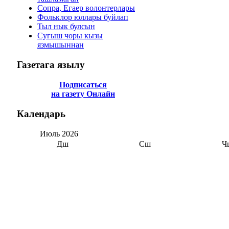
Сопра, Егаер волонтерлары
Фольклор юллары буйлап
Тыл нык булсын
Сугыш чоры кызы
язмышыннан
Газетага
язылу
Подписаться
на газету Онлайн
Календарь
Июль
2026
Дш
Сш
Ч