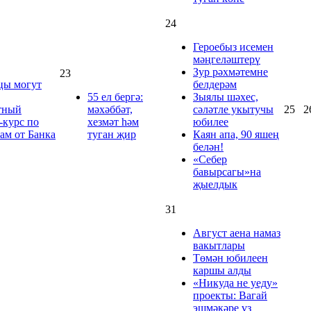
24
Героебыз исемен
мәңгеләштерү
Зур рәхмәтемне
23
цы могут
белдерәм
55 ел бергә:
Зыялы шәхес,
тный
мәхәббәт,
сәләтле укытучы
25
2
-курс по
хезмәт һәм
юбилее
ам от Банка
туган җир
Каян апа, 90 яшең
белән!
«Себер
бавырсагы»на
җыелдык
31
Август аена намаз
вакытлары
Төмән юбилеен
каршы алды
«Никуда не уеду»
проекты: Вагай
эшмәкәре үз