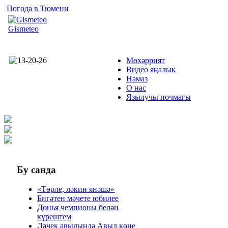
Погода в Тюмени
Gismeteo
Мөхәррият
Видео яңалык
Намаз
О нас
Язылучы почмагы
Бу
санда
«Төрле, ләкин янәшә»
Бигәтен мәчете юбилее
Дөнья чемпионы белән
күрештем
Ләчек авылында Авыл көне