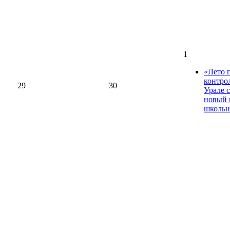
1
«Лето 
контро
29
30
Урале 
новый 
школьн