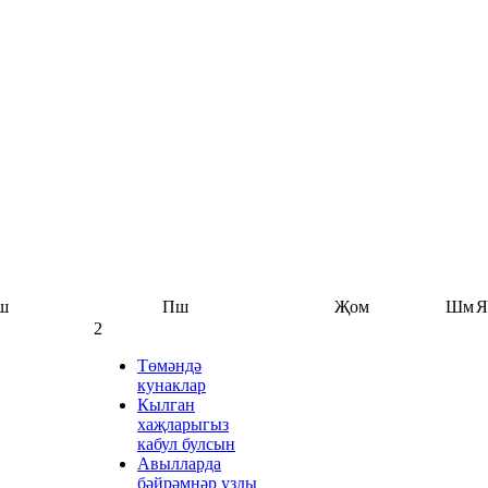
ш
Пш
Җом
Шм
Я
2
Төмәндә
кунаклар
Кылган
хаҗларыгыз
кабул булсын
Авылларда
бәйрәмнәр узды