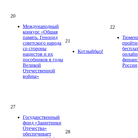
20
Международный
22
конкурс «Общая
память. Геноцид
Тюмен
21
советского народа
пройти
со стороны
беспла
Котлыйбыз!
нацистов и их
онлайн
пособников в годы
финанс
Великой
России
Отечественной
войны»
27
Государственный
фонд «Защитники
Отечества»
28
обеспечивает