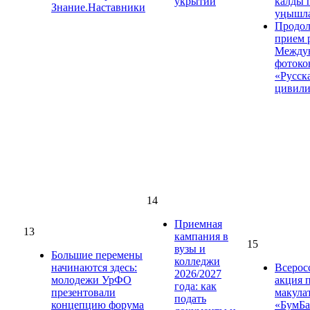
укрытий
калды 
Знание.Наставники
уңышла
Продол
прием 
Между
фотоко
«Русск
цивили
14
Приемная
13
кампания в
15
вузы и
Большие перемены
колледжи
начинаются здесь:
Всерос
2026/2027
молодежи УрФО
акция 
года: как
презентовали
макула
подать
концепцию форума
«БумБа