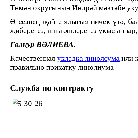
Төмән округының Индрәй мәктәбе ук
Ә сезнең җәйге ялыгыз ничек үтә, ба
җибәрегез, яшьтәшләрегез укысыннар,
Гөлнур ВӘЛИЕВА.
Качественная
укладка линолеума
или к
правильно прикатку линолиума
Служба
по контракту