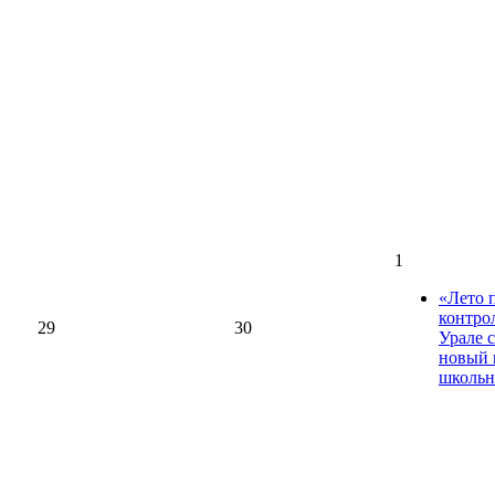
1
«Лето 
контро
29
30
Урале 
новый 
школьн