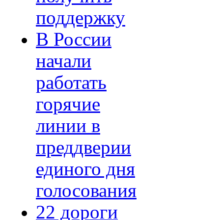
поддержку
В России
начали
работать
горячие
линии в
преддверии
единого дня
голосования
22 дороги