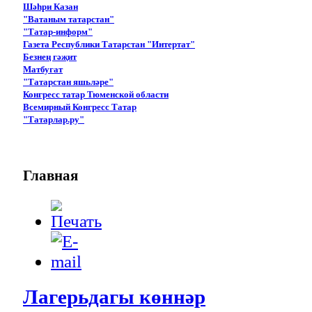
Шәһри Казан
"Ватаным татарстан"
"Татар-информ"
Газета Республики Татарстан "Интертат"
Безнең гәҗит
Матбугат
"Татарстан яшьләре"
Конгресс татар Тюменской области
Всемирный Конгресс Татар
"Татарлар.ру"
Главная
Лагерьдагы көннәр