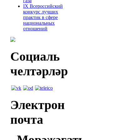
газа
IХ Всероссийский
конкурс лучших
практик в сфере
национальных
отношений
Социаль
челтәрләр
Электрон
почта
Мөрәҗәгать