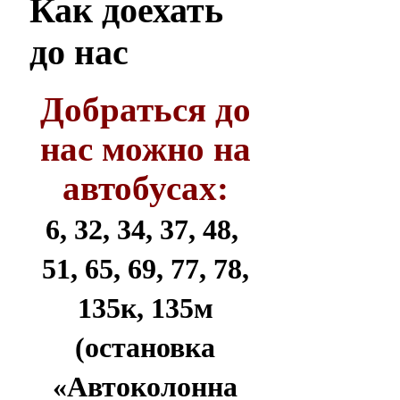
Как
доехать
до нас
Добраться до
нас можно на
автобусах:
6, 32, 34, 37, 48,
51, 65, 69, 77, 78,
135к, 135м
(остановка
«Автоколонна