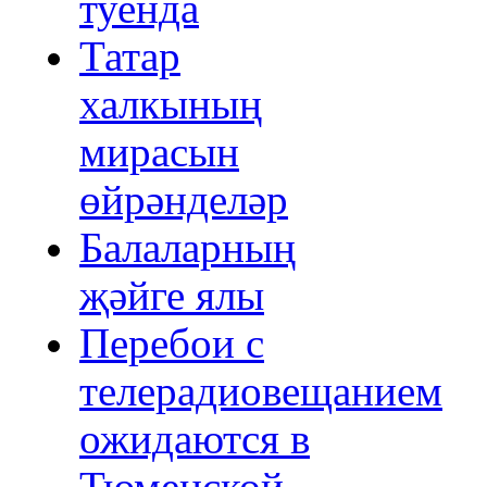
туенда
Татар
халкының
мирасын
өйрәнделәр
Балаларның
җәйге ялы
Перебои с
телерадиовещанием
ожидаются в