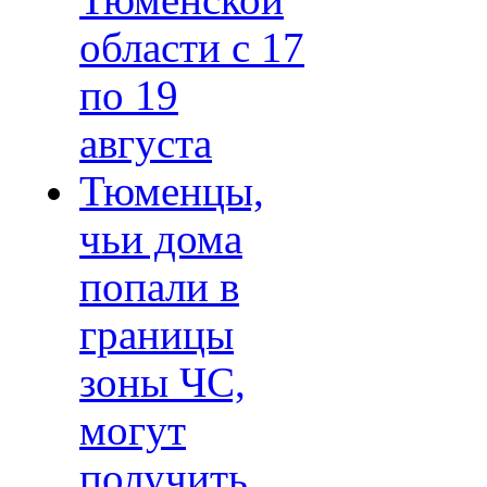
Тюменской
области с 17
по 19
августа
Тюменцы,
чьи дома
попали в
границы
зоны ЧС,
могут
получить