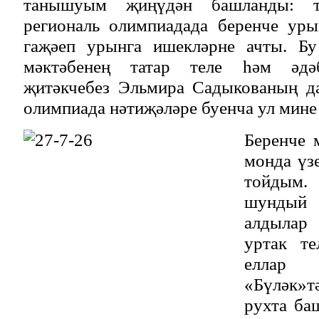
танышуым җиңүдән башланды: т
региональ олимпиадада беренче ур
гаҗәеп урынга ишекләрне ачты. Б
мәктәбенең татар теле һәм әдә
җитәкчебез Эльмира Садыкованың да
олимпиада нәтиҗәләре буенча ул мине
Беренче 
монда үз
тойдым.
шунды
алдылар 
уртак те
еллар 
«Бүләк»тә
рухта ба