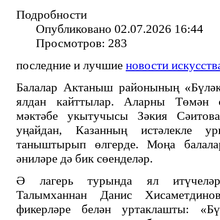
Подробности
Опубликовано 02.07.2026 16:44
Просмотров: 283
последние и лучшие
новости искусств
Балалар Актаныш районының «Бүләк
ялдан кайттылар. Аларны Төмән 
мәктәбе укытучысы Зәкия Сәитов
уңайдан, Казанның истәлекле у
таныштырып өлгерде. Моңа балалар
әниләре дә бик сөенделәр.
Ә лагерь турында ял итүчеләр
Талымханнан Данис Хисаметдино
фикерләре белән уртаклашты: «Бү