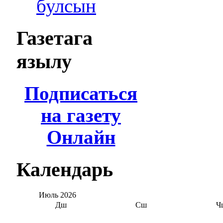
булсын
Газетага
язылу
Подписаться
на газету
Онлайн
Календарь
Июль
2026
Дш
Сш
Ч