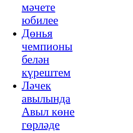
мәчете
юбилее
Дөнья
чемпионы
белән
күрештем
Ләчек
авылында
Авыл көне
гөрләде