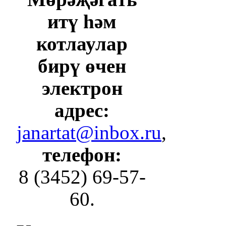
итү һәм
котлаулар
бирү өчен
электрон
адрес:
janartat@inbox.ru
,
телефон:
8 (3452) 69-57-
60.