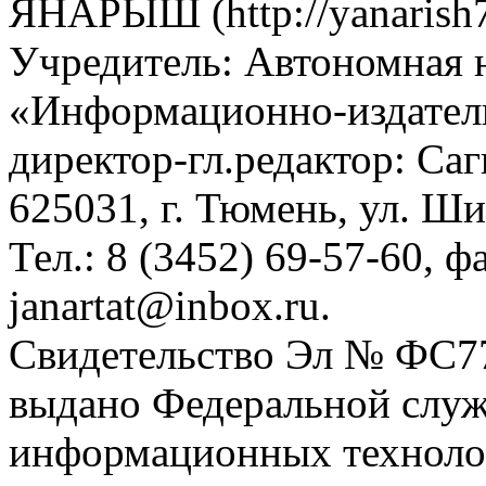
ЯНАРЫШ (http://yanarish7
Учредитель: Автономная 
«Информационно-издател
директор-гл.редактор: Са
625031, г. Тюмень, ул. Ши
Тел.: 8 (3452) 69-57-60, ф
janartat@inbox.ru.
Свидетельство Эл № ФС77-
выдано Федеральной служб
информационных техноло