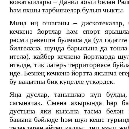
вожатыйлары – Данил абый белән Рәли
һәм яхшы тәрбиячеләр булып чыкты.
Миңа иң ошаганы – дискотекалар, 
кечкенә йортлар һәм спорт ярышла
рәсми рәвештә булмаса да (ул гадәтт
билгеләнә, шунда барысына да төнлә
ителә), кайбер кечкенә йортларда шу
ителде, тик лагерь территориясе буй
иде. Безнең кечкенә йортта якынча е
бу вакытны бик күңелле үткәрдек.
Яңа дуслар, танышлар күп булды, 
сагыначак. Смена ахырында һәр ба
дустына яки кызына тасма белән 
бавына бәйләде һәм шул кеше турынд
теләкләрен әйтеп калды, дип язып җи