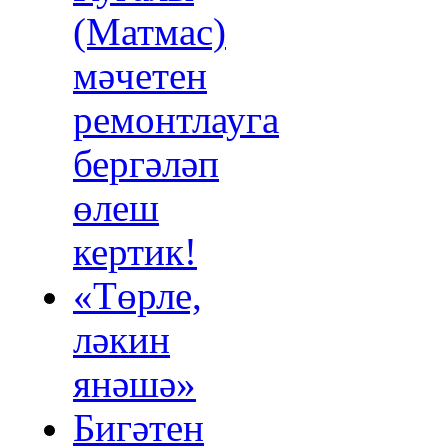
(Матмас)
мәчетен
ремонтлауга
бергәләп
өлеш
кертик!
«Төрле,
ләкин
янәшә»
Бигәтен