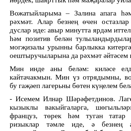
Вожатыйларыма – Залина апага һәм
рәхмәт. Алар безнең өчен остазлар
дуслар иде: авыр минутта ярдәм итте
һәм позитив белән тулыландырдыла
могҗизалы урынны барлыкка китергә
оештыручыларына да рәхмәт әйтәсем 
Мин инде аны беләм: киләсе ел
кайтачакмын. Мин үз отрядымны, в
бу гаҗәеп лагерьны бөтен күңелем бел
- Исемем Илнар Шәрәфетдинов. Лаг
кызыклы вакыйгаларга, шөгыльлә
француз, төрек һәм туган татар т
ризыклар тәмле иде, ә безнең 