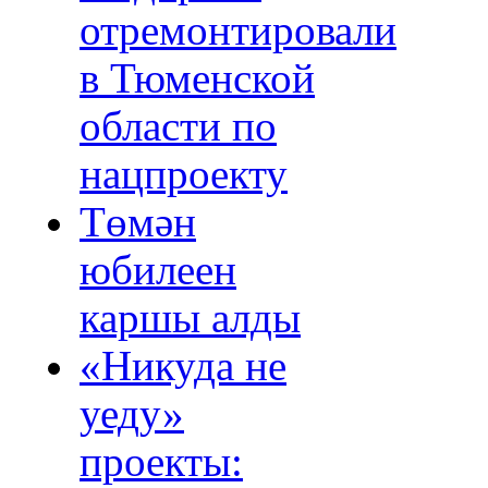
отремонтировали
в Тюменской
области по
нацпроекту
Төмән
юбилеен
каршы алды
«Никуда не
уеду»
проекты: