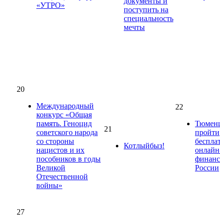
документы и
«УТРО»
поступить на
специальность
мечты
20
Международный
22
конкурс «Общая
память. Геноцид
Тюмен
21
советского народа
пройти
со стороны
беспла
Котлыйбыз!
нацистов и их
онлайн
пособников в годы
финанс
Великой
России
Отечественной
войны»
27