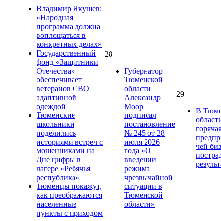
Владимир Якушев:
«Народная
программа должна
воплощаться в
конкретных делах»
Государственный
28
фонд «Защитники
Отечества»
Губернатор
обеспечивает
Тюменской
ветеранов СВО
области
29
адаптивной
Александр
одеждой
Моор
В Тюме
Тюменские
подписал
област
школьники
постановление
горяча
поделились
№ 245 от 28
предпр
историями встреч с
июля 2026
чей би
мошенниками на
года «О
постра
Дне цифры в
введении
результ
лагере «Ребячья
режима
республика»
чрезвычайной
Тюменцы покажут,
ситуации в
как преображаются
Тюменской
населенные
области»
пункты с приходом