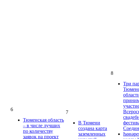
8
Три па
Тюмен
област
прини
участие
6
Всерос
7
свадеб
Тюменская область
В Тюмени
фестив
– в числе лучших
создана карта
Соедин
по количеству
заземленных
Һөнәре
заявок на проект