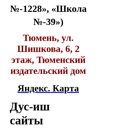
№-1228», «Школа
№-39»)
Тюмень, ул.
Шишкова, 6, 2
этаж, Тюменский
издательский дом
Яндекс. Карта
Дус-иш
сайты