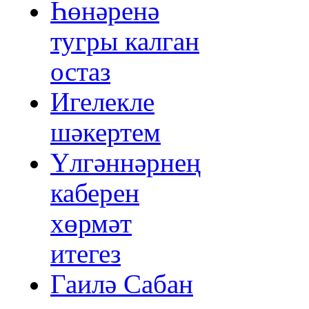
Һөнәренә
тугры калган
остаз
Игелекле
шәкертем
Үлгәннәрнең
каберен
хөрмәт
итегез
Гаилә Сабан