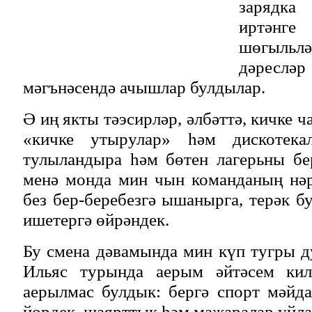
зарядк
иртәнге
шөгыльлә
дәресләр
мәгънәсендә ачышлар булдылар.
Ә иң якты тәэсирләр, әлбәттә, кичке ч
«кичке утырулар» һәм дискотека
тулыландыра һәм бөтен лагерьны бе
менә монда мин чын команданың нәр
без бер-беребезгә ышанырга, терәк б
ишетергә өйрәндек.
Бу смена дәвамында мин күп тугры д
Ильяс турында аерым әйтәсем кил
аерылмас булдык: бергә спорт мәйд
йөрдек, шаярттык һәм маҗаралар уйла