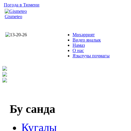
Погода в Тюмени
Gismeteo
Мөхәррият
Видео яңалык
Намаз
О нас
Язылучы почмагы
Бу
санда
Кугалы