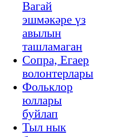
Вагай
эшмәкәре үз
авылын
ташламаган
Сопра, Егаер
волонтерлары
Фольклор
юллары
буйлап
Тыл нык