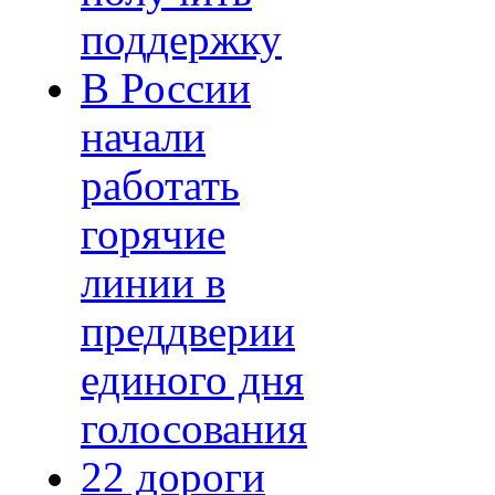
поддержку
В России
начали
работать
горячие
линии в
преддверии
единого дня
голосования
22 дороги