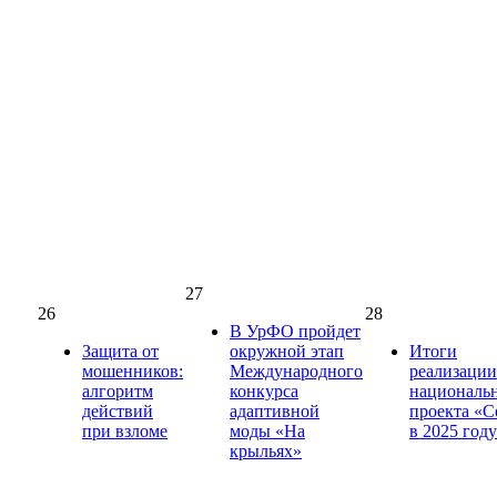
27
26
28
В УрФО пройдет
Защита от
окружной этап
Итоги
мошенников:
Международного
реализации
алгоритм
конкурса
националь
действий
адаптивной
проекта «С
при взломе
моды «На
в 2025 году
крыльях»