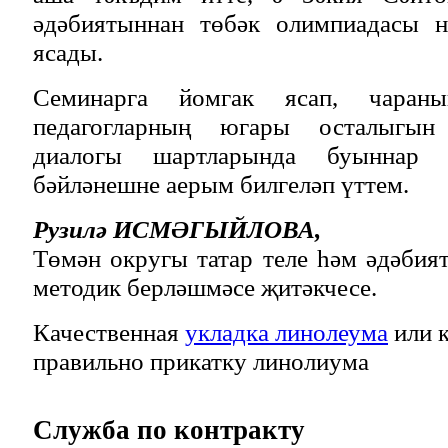
әдәбиятыннан төбәк олимпиадасы н
ясады.
Семинарга йомгак ясап, чараны
педагогларның югары осталыгын
диалогы шартларында буыннар 
бәйләнешне аерым билгеләп үттем.
Рузилә ИСМӘГЫЙЛОВА,
Төмән округы татар теле һәм әдәби
методик берләшмәсе җитәкчесе.
Качественная
укладка линолеума
или к
правильно прикатку линолиума
Служба
по контракту