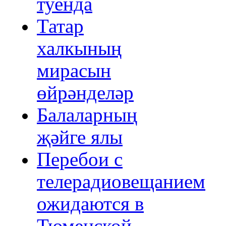
туенда
Татар
халкының
мирасын
өйрәнделәр
Балаларның
җәйге ялы
Перебои с
телерадиовещанием
ожидаются в