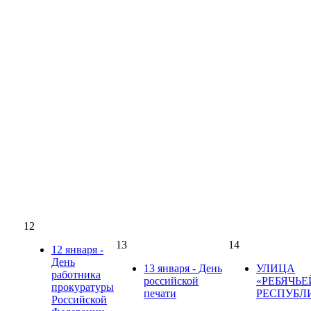
12
13
14
12 января -
День
13 января - День
УЛИЦА
работника
российской
«РЕБЯЧЬЕ
прокуратуры
печати
РЕСПУБЛ
Российской