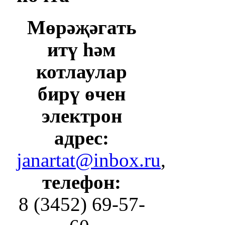
Мөрәҗәгать
итү һәм
котлаулар
бирү өчен
электрон
адрес:
janartat@inbox.ru
,
телефон:
8 (3452) 69-57-