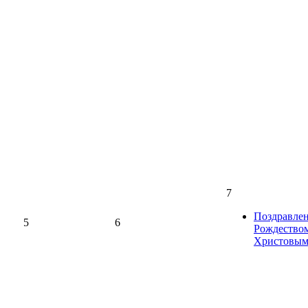
7
Поздравлен
5
6
Рождество
Христовы