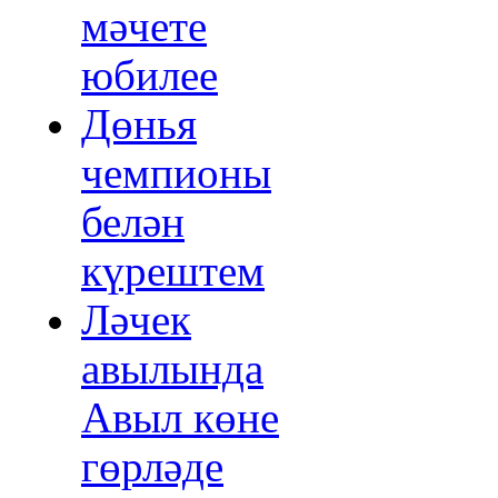
мәчете
юбилее
Дөнья
чемпионы
белән
күрештем
Ләчек
авылында
Авыл көне
гөрләде