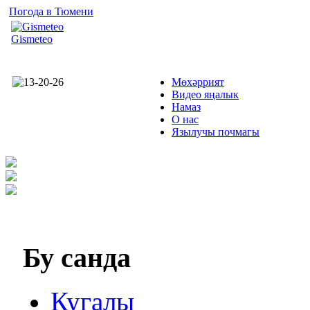
Погода в Тюмени
Gismeteo
Мөхәррият
Видео яңалык
Намаз
О нас
Язылучы почмагы
Бу
санда
Кугалы