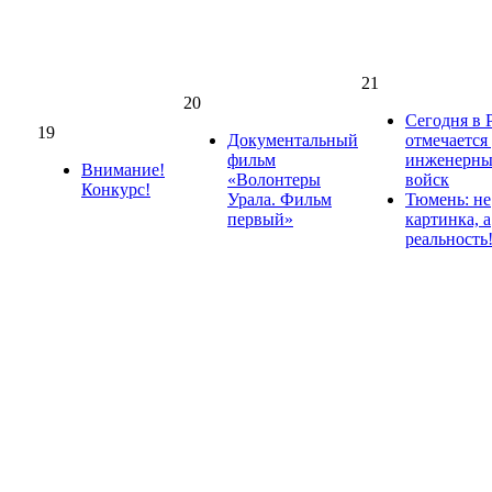
21
20
Сегодня в 
19
Документальный
отмечается
фильм
инженерн
Внимание!
«Волонтеры
войск
Конкурс!
Урала. Фильм
Тюмень: не
первый»
картинка, а
реальность