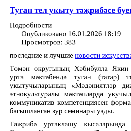
Туган тел укыту тәҗрибәсе буе
Подробности
Опубликовано 16.01.2026 18:19
Просмотров: 383
последние и лучшие
новости искусств
Төмән округының Хәбибулла Якин
урта мәктәбендә туган (татар) 
укытучыларының «Мәдәниятләр ди
этнокультуралы мәктәпләрдә укучы
коммуникатив компетенциясен форм
багышланган зур семинары узды.
Тәҗрибә уртаклашу кысаларында 