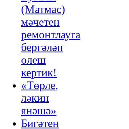
(Матмас)
мәчетен
ремонтлауга
бергәләп
өлеш
кертик!
«Төрле,
ләкин
янәшә»
Бигәтен