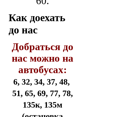
60.
Как
доехать
до нас
Добраться до
нас можно на
автобусах:
6, 32, 34, 37, 48,
51, 65, 69, 77, 78,
135к, 135м
(остановка