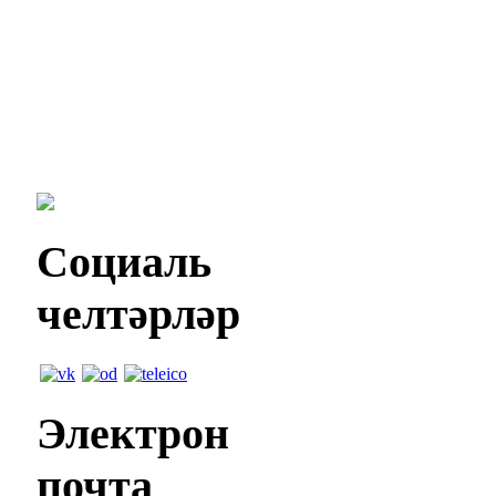
Социаль
челтәрләр
Электрон
почта