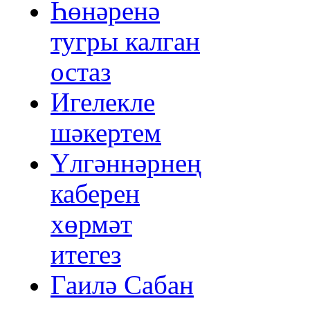
Һөнәренә
тугры калган
остаз
Игелекле
шәкертем
Үлгәннәрнең
каберен
хөрмәт
итегез
Гаилә Сабан