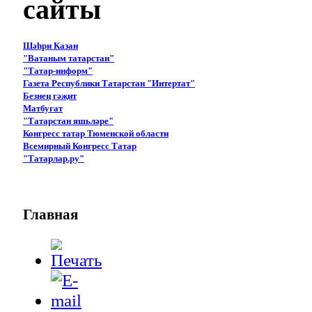
сайты
Шәһри Казан
"Ватаным татарстан"
"Татар-информ"
Газета Республики Татарстан "Интертат"
Безнең гәҗит
Матбугат
"Татарстан яшьләре"
Конгресс татар Тюменской области
Всемирный Конгресс Татар
"Татарлар.ру"
Главная