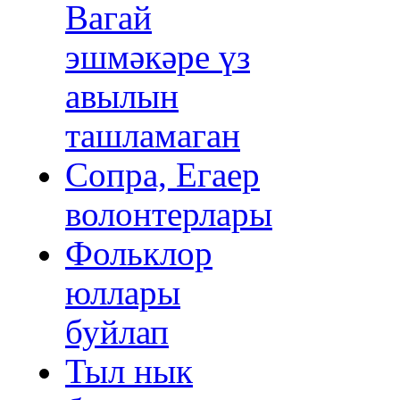
Вагай
эшмәкәре үз
авылын
ташламаган
Сопра, Егаер
волонтерлары
Фольклор
юллары
буйлап
Тыл нык