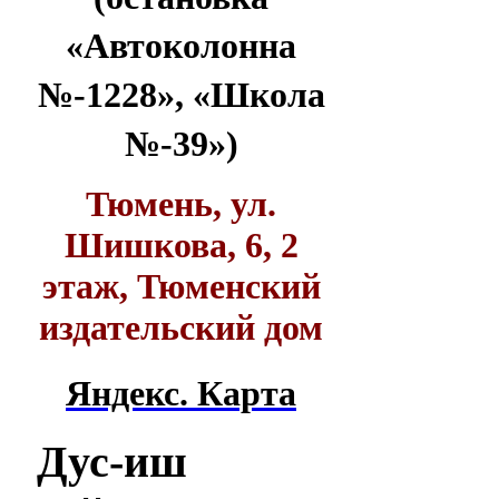
«Автоколонна
№-1228», «Школа
№-39»)
Тюмень, ул.
Шишкова, 6, 2
этаж, Тюменский
издательский дом
Яндекс. Карта
Дус-иш