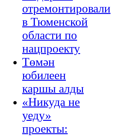
отремонтировали
в Тюменской
области по
нацпроекту
Төмән
юбилеен
каршы алды
«Никуда не
уеду»
проекты: