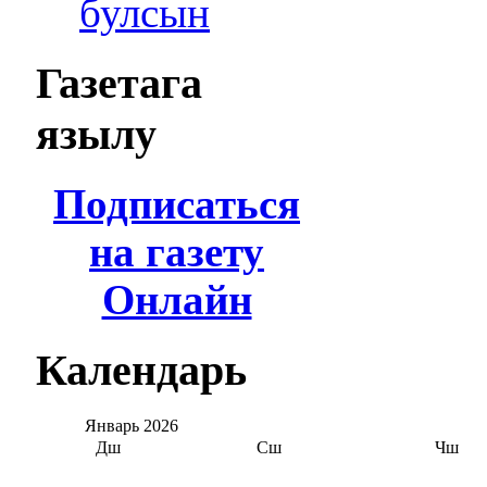
булсын
Газетага
язылу
Подписаться
на газету
Онлайн
Календарь
Январь
2026
Дш
Сш
Чш