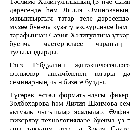
Тәслимә Хәлитуллинаның (5 нче сый
дәресендә һәм Лилия Әминованың
мавыктыргыч татар теле дәресендә
музее буенча күзәтү экскурсиясе һәм
тарафыннан Сәвия Хәлитуллина үткәр
буенча мастер-класс чараның
тулыландырды.
Гаяз Габдуллин җитәкчелегендә
фольклор ансамбленең югары д
семинарның чын бизәге булды.
Түгәрәк өстәл форматындагы фикер
Зөлбохарова һәм Лилия Шәимова сем
актуаль чыгышлар ясадылар. Әлфия
фикерләү технологияләре буенча үз 
аша тәкъдим итте, ә Зәкия Сәито