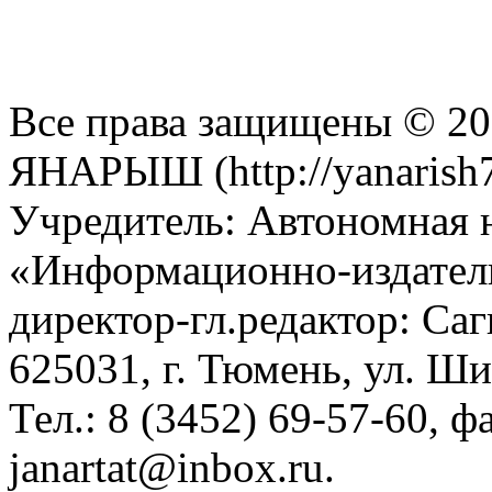
Все права защищены © 201
ЯНАРЫШ (http://yanarish7
Учредитель: Автономная 
«Информационно-издател
директор-гл.редактор: Са
625031, г. Тюмень, ул. Ши
Тел.: 8 (3452) 69-57-60, ф
janartat@inbox.ru.