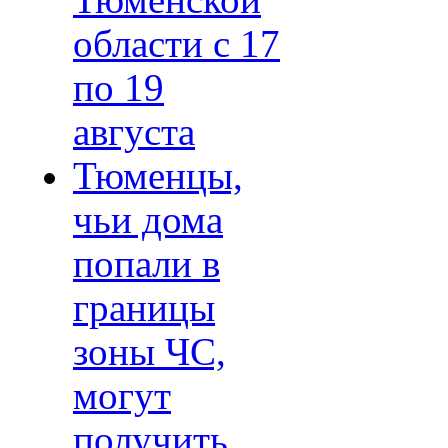
Тюменской
области с 17
по 19
августа
Тюменцы,
чьи дома
попали в
границы
зоны ЧС,
могут
получить