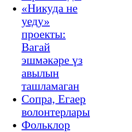
«Никуда не
уеду»
проекты:
Вагай
эшмәкәре үз
авылын
ташламаган
Сопра, Егаер
волонтерлары
Фольклор