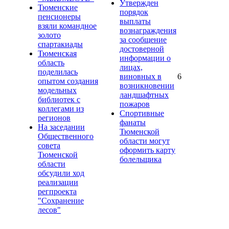
Утвержден
Тюменские
порядок
пенсионеры
выплаты
взяли командное
вознаграждения
золото
за сообщение
спартакиады
достоверной
Тюменская
информации о
область
лицах,
поделилась
виновных в
6
опытом создания
возникновении
модельных
ландшафтных
библиотек с
пожаров
коллегами из
Спортивные
регионов
фанаты
На заседании
Тюменской
Общественного
области могут
совета
оформить карту
Тюменской
болельщика
области
обсудили ход
реализации
регпроекта
"Сохранение
лесов"