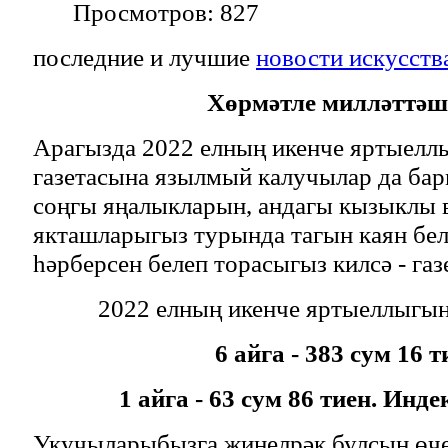
Просмотров: 827
последние и лучшие
новости искусств
Хөрмәтле милләттәш
Арагызда 2022 елның икенче яртыел
газетасына язылмый калучылар да ба
соңгы яңалыкларын, андагы кызыклы 
якташларыгыз турында тагын каян бел
һәрберсен белеп торасыгыз килсә - га
2022 елның икенче яртыеллыгын
6 айга - 383 сум 16 т
1 айга - 63 сум 86 тиен. Инде
Укучыларыбызга җиңелрәк булсын өч