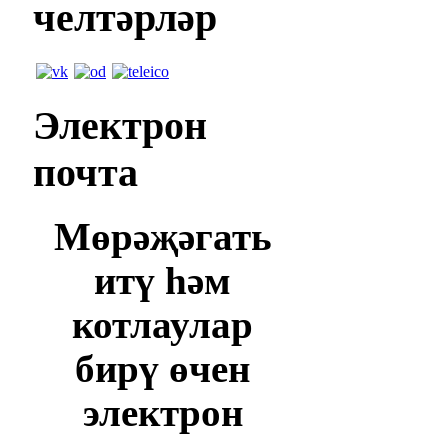
челтәрләр
Электрон
почта
Мөрәҗәгать
итү һәм
котлаулар
бирү өчен
электрон