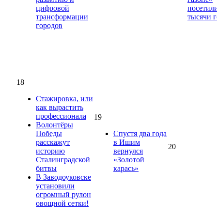
цифровой
посетил
трансформации
тысячи г
городов
18
Стажировка, или
как вырастить
профессионала
19
Волонтёры
Победы
Спустя два года
расскажут
в Ишим
20
историю
вернулся
Сталинградской
«Золотой
битвы
карась»
В Заводоуковске
установили
огромный рулон
овощной сетки!