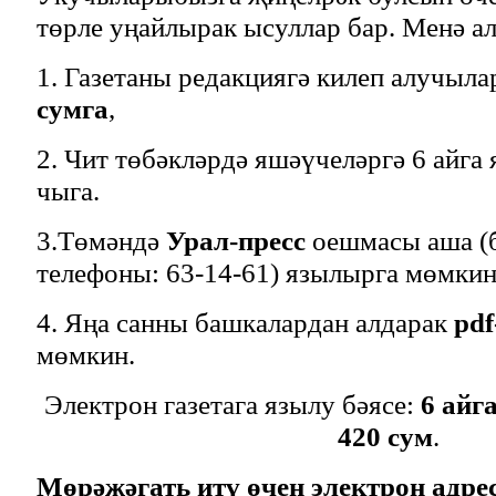
төрле уңайлырак ысуллар бар. Менә ал
1. Газетаны редакциягә килеп алучыла
сумга
,
2. Чит төбәкләрдә яшәүчеләргә 6 айга
чыга.
3.Төмәндә
Урал-пресс
оешмасы аша (
телефоны: 63-14-61) язылырга мөмкин
4. Яңа санны башкалардан алдарак
pd
мөмкин.
Электрон газетага язылу бәясе:
6 айга
420 сум
.
Мөрәҗәгать итү өчен электрон адрес