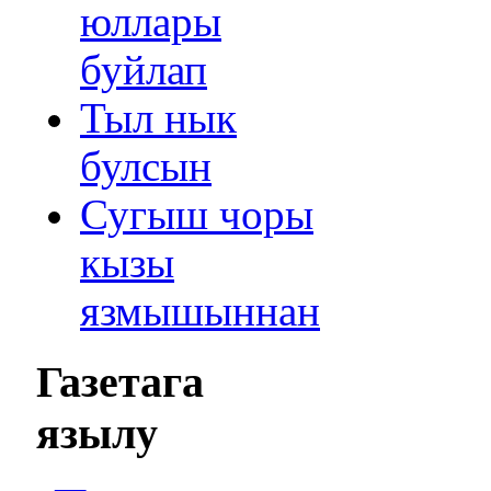
юллары
буйлап
Тыл нык
булсын
Сугыш чоры
кызы
язмышыннан
Газетага
язылу