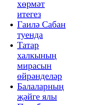
хөрмәт
итегез
Гаилә Сабан
туенда
Татар
халкының
мирасын
өйрәнделәр
Балаларның
җәйге ялы