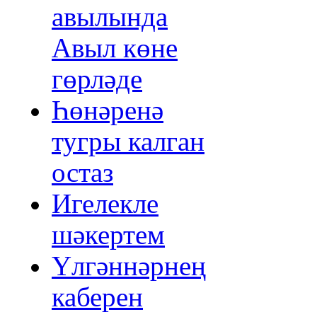
авылында
Авыл көне
гөрләде
Һөнәренә
тугры калган
остаз
Игелекле
шәкертем
Үлгәннәрнең
каберен