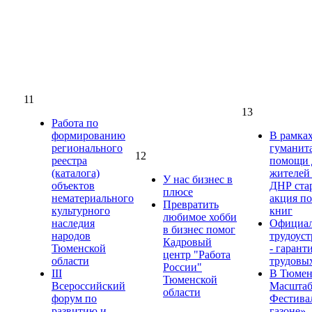
11
13
Работа по
формированию
В рамка
регионального
гуманит
12
реестра
помощи 
(каталога)
жителей
У нас бизнес в
объектов
ДНР ста
плюсе
нематериального
акция по
Превратить
культурного
книг
любимое хобби
наследия
Официал
в бизнес помог
народов
трудоуст
Кадровый
Тюменской
- гарант
центр "Работа
области
трудовы
России"
III
В Тюме
Тюменской
Всероссийский
Масшта
области
форум по
Фестива
развитию и
газоне»