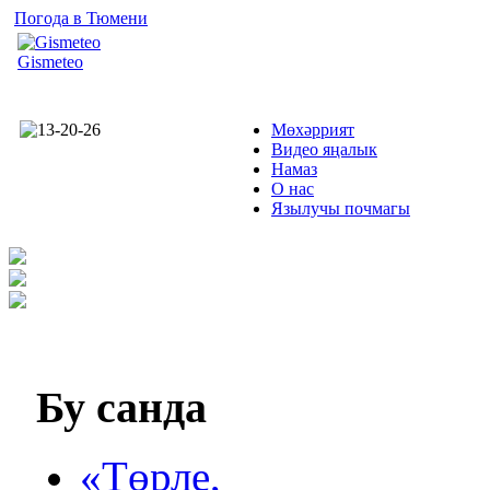
Погода в Тюмени
Gismeteo
Мөхәррият
Видео яңалык
Намаз
О нас
Язылучы почмагы
Бу
санда
«Төрле,