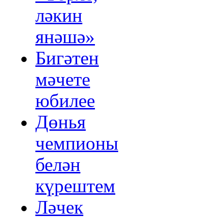
ләкин
янәшә»
Бигәтен
мәчете
юбилее
Дөнья
чемпионы
белән
күрештем
Ләчек