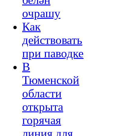
белән
очрашу
Как
действовать
при паводке
В
Тюменской
области
открыта
горячая
линия для