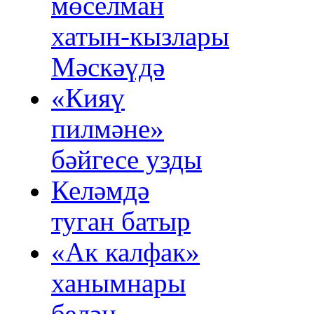
мөселман
хатын‑кызлары
Мәскәүдә
«Кияү
пилмәне»
бәйгесе узды
Келәмдә
туган батыр
«Ак калфак»
ханымнары