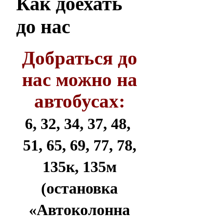
Как
доехать
до нас
Добраться до
нас можно на
автобусах:
6, 32, 34, 37, 48,
51, 65, 69, 77, 78,
135к, 135м
(остановка
«Автоколонна