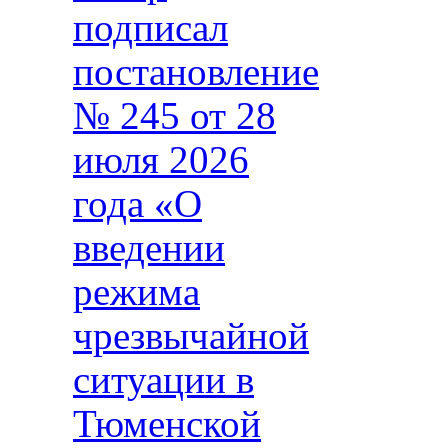
подписал
постановление
№ 245 от 28
июля 2026
года «О
введении
режима
чрезвычайной
ситуации в
Тюменской