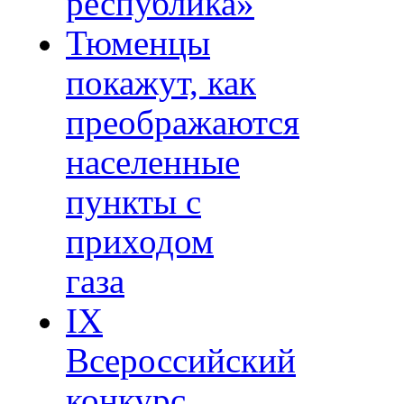
республика»
Тюменцы
покажут, как
преображаются
населенные
пункты с
приходом
газа
IХ
Всероссийский
конкурс