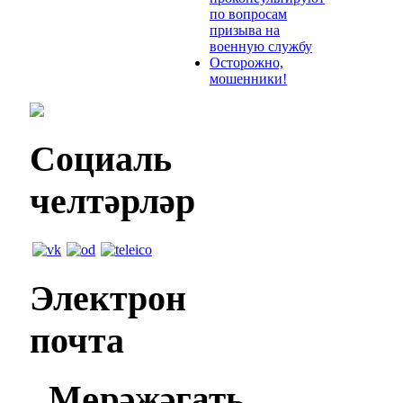
по вопросам
призыва на
военную службу
Осторожно,
мошенники!
Социаль
челтәрләр
Электрон
почта
Мөрәҗәгать