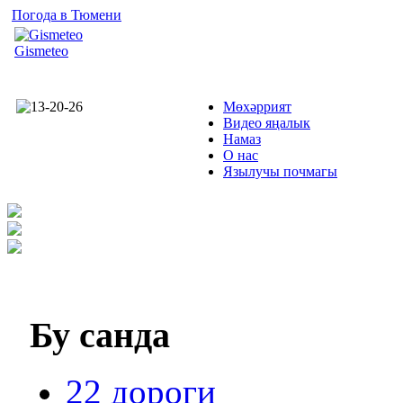
Погода в Тюмени
Gismeteo
Мөхәррият
Видео яңалык
Намаз
О нас
Язылучы почмагы
Бу
санда
22 дороги