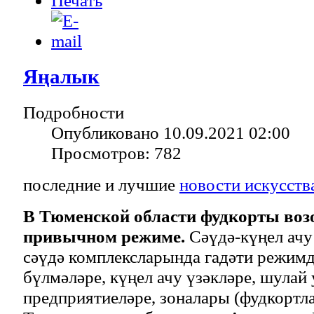
Яңалык
Подробности
Опубликовано 10.09.2021 02:00
Просмотров: 782
последние и лучшие
новости искусств
В Тюменской области фудкорты воз
привычном режиме.
Сәүдә-күңел ачу
сәүдә комплексларында гадәти режимд
бүлмәләре, күңел ачу үзәкләре, шулай
предприятиеләре, зоналары (фудкортл