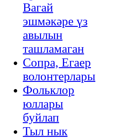
Вагай
эшмәкәре үз
авылын
ташламаган
Сопра, Егаер
волонтерлары
Фольклор
юллары
буйлап
Тыл нык