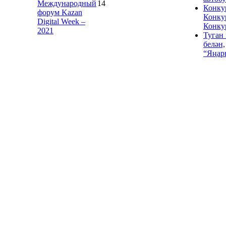
Международный
14
Конку
форум Kazan
Конку
Digital Week –
Конку
2021
Туган
белән,
“Яңар