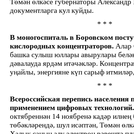
Төмән өлкәсе губернаторы Александр
документларга кул куйды.
* * *
В моногоспиталь в Боровском посту
кислородных концентраторов.
Алар 
башка сулыш юллары авырулары белә
дәвалауда ярдәм итәчәкләр. Концентра
уңайлы, энергияне күп сарыф итмиләр,
* * *
Всероссийская перепись населения п
применением цифровых технологий
октябреннән 14 ноябренә кадәр илнең
төбәкләрендә, шул исәптән, Төмән өлкә
Халык санын алу электрон рәвештә пл