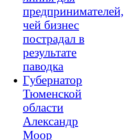
предпринимателей,
чей бизнес
пострадал в
результате
паводка
Губернатор
Тюменской
области
Александр
Моор