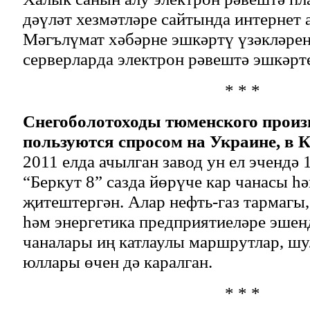
дәүләт хезмәтләре сайтында интернет 
Мәгълүмат хәбәрне эшкәртү үзәкләрен
серверларда электрон рәвештә эшкәрт
* * *
Снегоболотоходы тюменского произ
пользуются спросом на Украине, в К
2011 елда ачылган завод ун ел эчендә
“Беркут 8” сазда йөрүче кар чанасы һ
җитештергән. Алар нефть-газ тармагы,
һәм энергетика предприятиеләре эшен
чаналары иң катлаулы маршрутлар, шул
юллары өчен дә каралган.
* * *