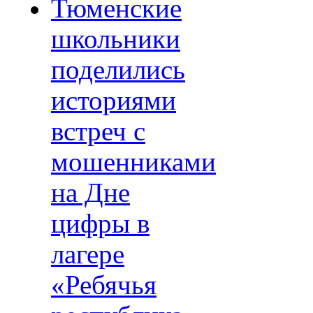
Тюменские
школьники
поделились
историями
встреч с
мошенниками
на Дне
цифры в
лагере
«Ребячья