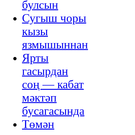
булсын
Сугыш чоры
кызы
язмышыннан
Ярты
гасырдан
соң — кабат
мәктәп
бусагасында
Төмән