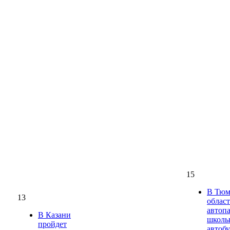
15
В Тюм
13
облас
автоп
В Казани
школь
пройдет
автоб