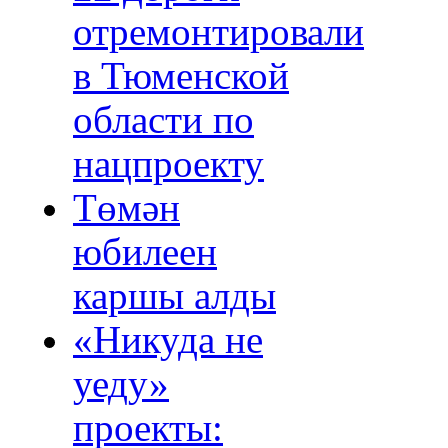
отремонтировали
в Тюменской
области по
нацпроекту
Төмән
юбилеен
каршы алды
«Никуда не
уеду»
проекты: