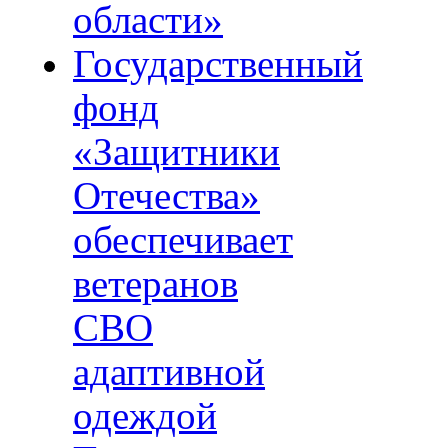
области»
Государственный
фонд
«Защитники
Отечества»
обеспечивает
ветеранов
СВО
адаптивной
одеждой