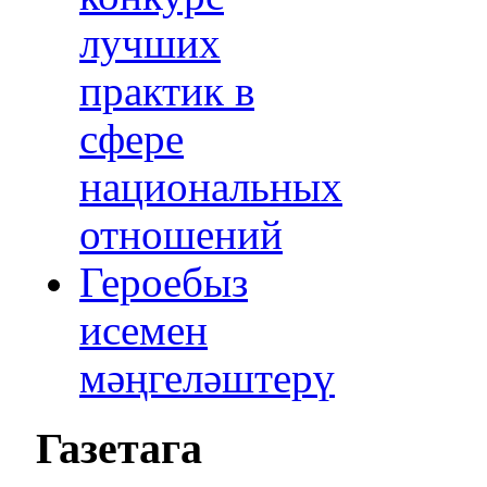
лучших
практик в
сфере
национальных
отношений
Героебыз
исемен
мәңгеләштерү
Газетага