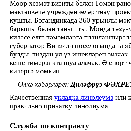
Моор хезмәт визиты белән Төмән рай
мәктәпкәчә учреждениеләр төзү проек
кушты. Богандинкада 360 урынлы мәк
барышы белән танышты. Монда төзү-
киләсе елга тәмамларга планлаштырал
губернатор Винзили поселогындагы я
булды, тиздән ул үз ишекләрен ачачак
кеше тимераякта шуа алачак. Ә спорт 
килергә мөмкин.
Өлкә хәбәрләрен
Диләфрүз ФӘХР
Качественная
укладка линолеума
или к
правильно прикатку линолиума
Служба
по контракту