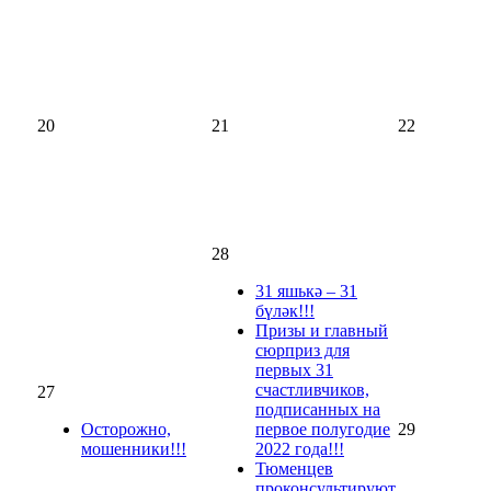
20
21
22
28
31 яшькә – 31
бүләк!!!
Призы и главный
сюрприз для
первых 31
счастливчиков,
27
подписанных на
Осторожно,
первое полугодие
29
мошенники!!!
2022 года!!!
Тюменцев
проконсультируют