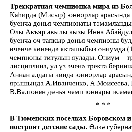
Трехкратная чемпионка мира из Бо
Каһирдә (Мисыр) юниорлар арасында 
буенча дөнья чемпионаты тәмамланды
Олы Акъяр авылы кызы Инна Абайдул
буенча өч тапкыр дөнья чемпионы бу
өченче көнендә якташыбыз ониумда (1
чемпионы титулын яулады. Ониум – т
дисциплина, ул үз эченә тректа бернич
Аннан алдагы көндә юниорлар арасын
ярышында А.Иванченко, А.Моисеева, 
В.Валгонен дөнья чемпионнары исемен
* * *
В Тюменских поселках Боровском 
построят детские сады.
Өлкә губерна