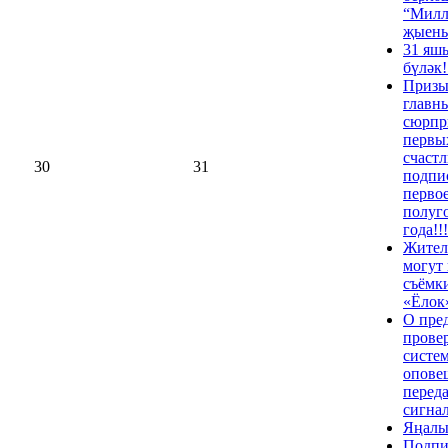
“Милл
җыен
31 яшь
бүләк!
Призы
главн
сюрпр
первы
счастл
30
31
подпи
перво
полуг
года!!!
Жител
могут 
съёмк
«Ёлок
О пре
прове
систе
опове
переда
сигна
Яңалы
Подпи