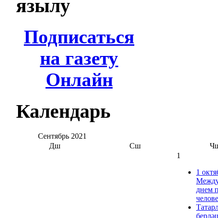
язылу
Подписаться
на газету
Онлайн
Календарь
Сентябрь
2021
Дш
Сш
Ч
1
1 октя
Межд
днем 
челов
Татар
берлә