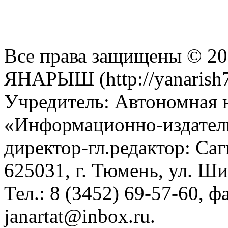
Все права защищены © 201
ЯНАРЫШ (http://yanarish7
Учредитель: Автономная 
«Информационно-издател
директор-гл.редактор: Са
625031, г. Тюмень, ул. Ши
Тел.: 8 (3452) 69-57-60, ф
janartat@inbox.ru.