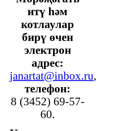
итү һәм
котлаулар
бирү өчен
электрон
адрес:
janartat@inbox.ru
,
телефон:
8 (3452) 69-57-
60.