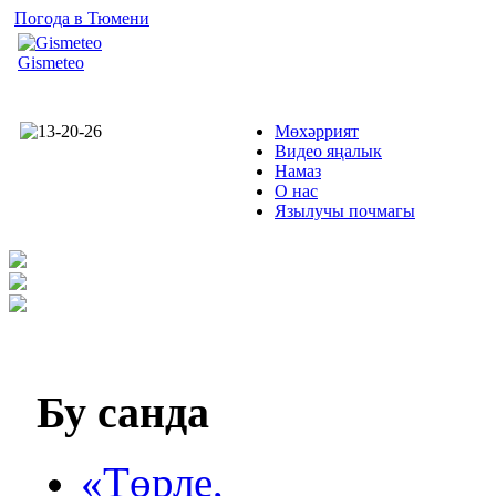
Погода в Тюмени
Gismeteo
Мөхәррият
Видео яңалык
Намаз
О нас
Язылучы почмагы
Бу
санда
«Төрле,