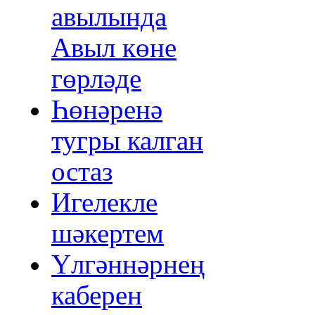
авылында
Авыл көне
гөрләде
Һөнәренә
тугры калган
остаз
Игелекле
шәкертем
Үлгәннәрнең
каберен