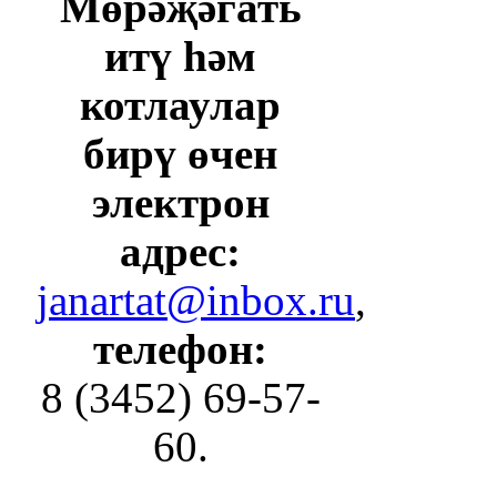
Мөрәҗәгать
итү һәм
котлаулар
бирү өчен
электрон
адрес:
janartat@inbox.ru
,
телефон:
8 (3452) 69-57-
60.