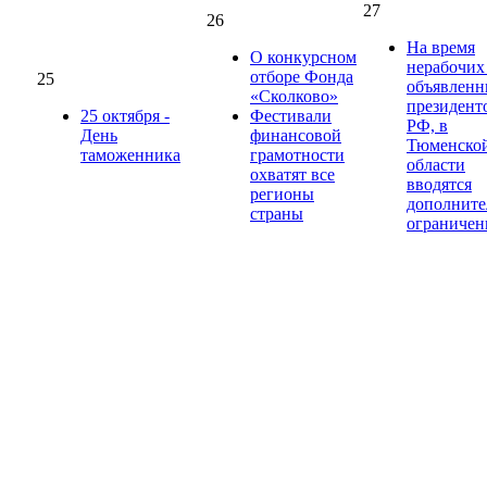
27
26
На время
О конкурсном
нерабочих
отборе Фонда
25
объявлен
«Сколково»
президент
25 октября -
Фестивали
РФ, в
День
финансовой
Тюменско
таможенника
грамотности
области
охватят все
вводятся
регионы
дополните
страны
ограничен