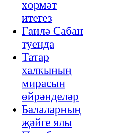
хөрмәт
итегез
Гаилә Сабан
туенда
Татар
халкының
мирасын
өйрәнделәр
Балаларның
җәйге ялы