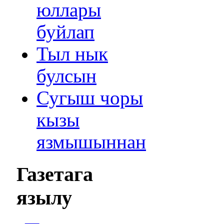
юллары
буйлап
Тыл нык
булсын
Сугыш чоры
кызы
язмышыннан
Газетага
язылу