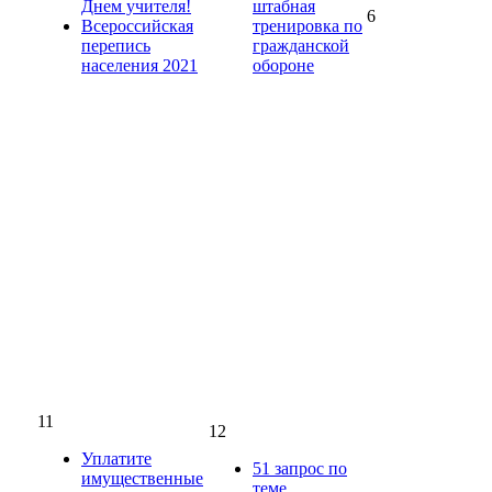
Днем учителя!
штабная
6
Всероссийская
тренировка по
перепись
гражданской
населения 2021
обороне
11
12
Уплатите
51 запрос по
имущественные
теме