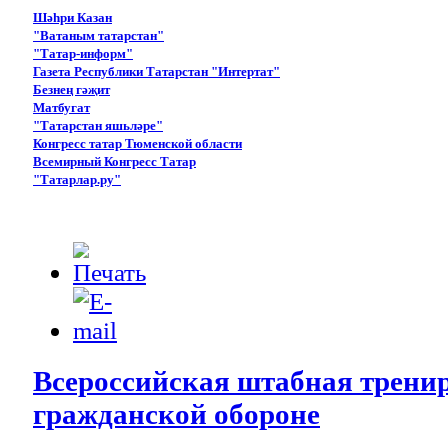
Шәһри Казан
"Ватаным татарстан"
"Татар-информ"
Газета Республики Татарстан "Интертат"
Безнең гәҗит
Матбугат
"Татарстан яшьләре"
Конгресс татар Тюменской области
Всемирный Конгресс Татар
"Татарлар.ру"
Всероссийская штабная трени
гражданской обороне