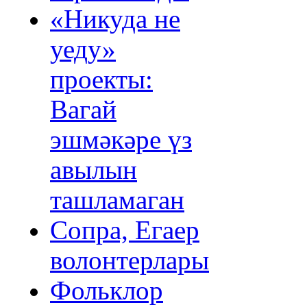
«Никуда не
уеду»
проекты:
Вагай
эшмәкәре үз
авылын
ташламаган
Сопра, Егаер
волонтерлары
Фольклор