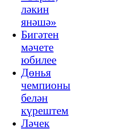
ләкин
янәшә»
Бигәтен
мәчете
юбилее
Дөнья
чемпионы
белән
күрештем
Ләчек