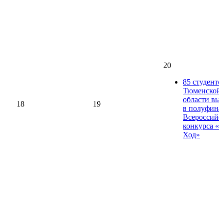
20
85 студент
Тюменско
области в
18
19
в полуфин
Всероссий
конкурса 
Ход»