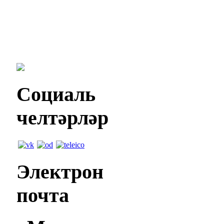
Социаль
челтәрләр
Электрон
почта