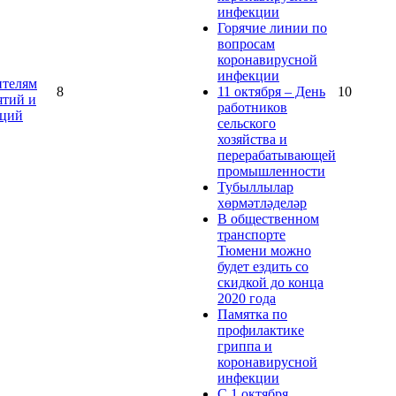
инфекции
Горячие линии по
вопросам
коронавирусной
инфекции
ителям
8
11 октября – День
10
ятий и
работников
аций
сельского
хозяйства и
перерабатывающей
промышленности
Тубыллылар
хөрмәтләделәр
В общественном
транспорте
Тюмени можно
будет ездить со
скидкой до конца
2020 года
Памятка по
профилактике
гриппа и
коронавирусной
инфекции
С 1 октября