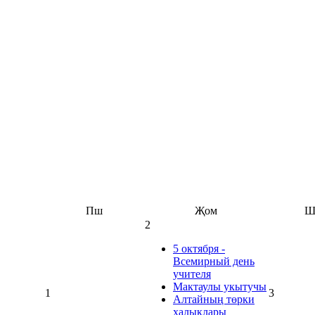
Пш
Җом
Ш
2
5 октября -
Всемирный день
учителя
Мактаулы укытучы
1
3
Алтайның төрки
халыклары