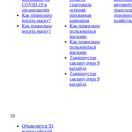
COVID-19 в
стартовала
автомоб
организациях
осенняя
транспор
Как правильно
призывная
дорожно
носить маску?
кампания
хозяйств
Как правильно
Как правильно
носить маску?
пользоваться
масками
Как правильно
пользоваться
масками
Таҗвирустан
саклану өчен 9
кагыйдә
Таҗвирустан
саклану өчен 9
кагыйдә
19
Объявляется XI
всероссийский