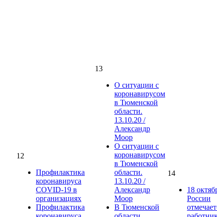
13
О ситуации с
коронавирусом
в Тюменской
области.
13.10.20 /
Александр
Моор
О ситуации с
коронавирусом
12
в Тюменской
Профилактика
области.
14
коронавируса
13.10.20 /
COVID-19 в
Александр
18 октяб
организациях
Моор
России
Профилактика
В Тюменской
отмечает
коронавируса
области
работни