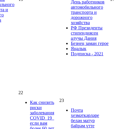
День работников
ильного
автомобильного
та и
транспорта и
го
дорожного
а
хозяйства
РФ Президенты
стипендиясен
алучы Дания
Безнең заман герое
Яңалык
Подписка - 2021
22
23
Как снизить
риски
Почта
заболевания
хезмәткәрләре
COVID_19_
белән матур
если вам
бәйрәм үтте
более 60 лет