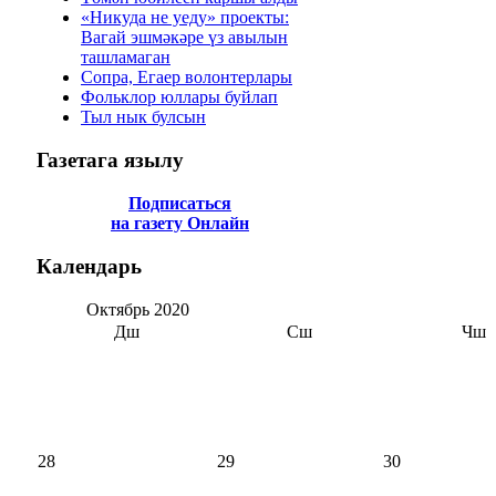
«Никуда не уеду» проекты:
Вагай эшмәкәре үз авылын
ташламаган
Сопра, Егаер волонтерлары
Фольклор юллары буйлап
Тыл нык булсын
Газетага
язылу
Подписаться
на газету Онлайн
Календарь
Октябрь
2020
Дш
Сш
Чш
28
29
30