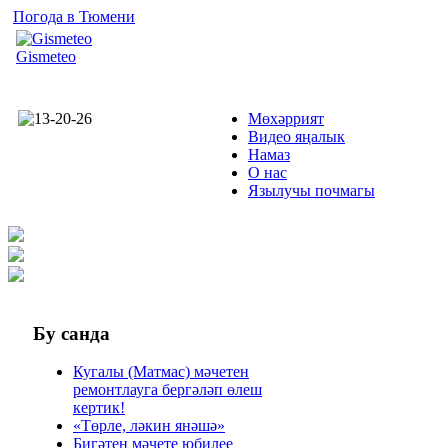
Погода в Тюмени
Gismeteo
Мөхәррият
Видео яңалык
Намаз
О нас
Язылучы почмагы
Бу
санда
Кугалы (Матмас) мәчетен
ремонтлауга бергәләп өлеш
кертик!
«Төрле, ләкин янәшә»
Бигәтен мәчете юбилее