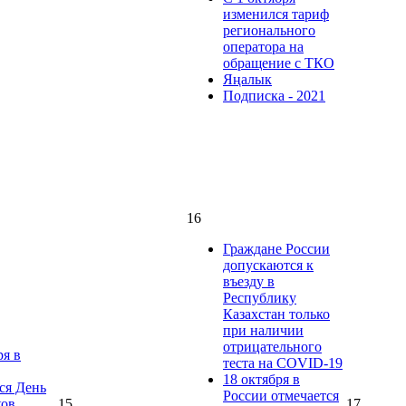
изменился тариф
регионального
оператора на
обращение с ТКО
Яңалык
Подписка - 2021
16
Граждане России
допускаются к
въезду в
Республику
Казахстан только
при наличии
отрицательного
ря в
теста на COVID-19
18 октября в
ся День
России отмечается
ков
15
17