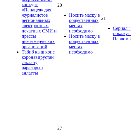
конкурс
20
«Панацея» для
журналистов
Носить маску в
21
региональных
общественных
электронных,
местах
Сериал 
печатных СМИ и
необходимо
покажут
прессы
Носить маску в
Первом 
некоммерческих
общественных
организаций
местах
Табиб кыш көне
необходимо
коронавирустан
саклану
чараларын
аңлатты
27