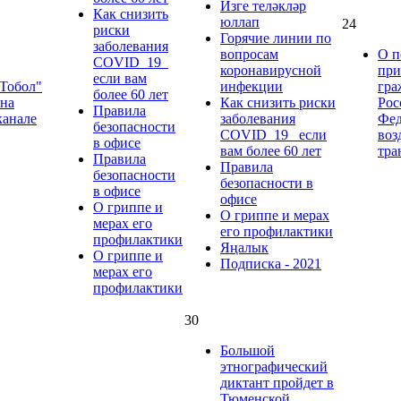
Изге теләкләр
Как снизить
юллап
24
риски
Горячие линии по
заболевания
вопросам
О п
COVID_19_
коронавирусной
при
если вам
"Тобол"
инфекции
гра
более 60 лет
 на
Как снизить риски
Рос
Правила
канале
заболевания
Фе
безопасности
COVID_19_ если
во
в офисе
вам более 60 лет
тра
Правила
Правила
безопасности
безопасности в
в офисе
офисе
О гриппе и
О гриппе и мерах
мерах его
его профилактики
профилактики
Яңалык
О гриппе и
Подписка - 2021
мерах его
профилактики
30
Большой
этнографический
диктант пройдет в
Тюменской