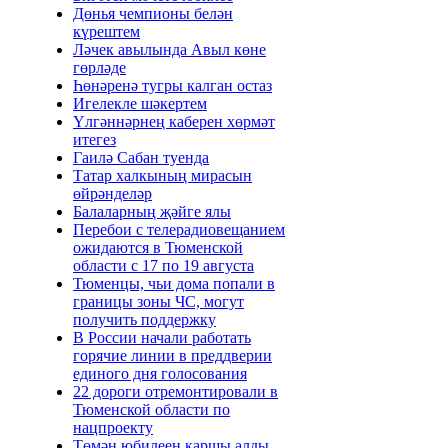
Дөнья чемпионы белән
күрештем
Ләчек авылында Авыл көне
гөрләде
Һөнәренә тугры калган остаз
Игелекле шәкертем
Үлгәннәрнең каберен хөрмәт
итегез
Гаилә Сабан туенда
Татар халкының мирасын
өйрәнделәр
Балаларның җәйге ялы
Перебои с телерадиовещанием
ожидаются в Тюменской
области с 17 по 19 августа
Тюменцы, чьи дома попали в
границы зоны ЧС, могут
получить поддержку
В России начали работать
горячие линии в преддверии
единого дня голосования
22 дороги отремонтировали в
Тюменской области по
нацпроекту
Төмән юбилеен каршы алды