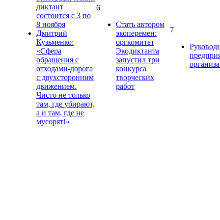
диктант
6
состоится с 3 по
8 ноября
Стать автором
7
Дмитрий
экоперемен:
Кузьменко:
оргкомитет
Руковод
«Сфера
Экодиктанта
предпри
обращения с
запустил три
организ
отходами-дорога
конкурса
с двухсторонним
творческих
движением.
работ
Чисто не только
там, где убирают,
а и там, где не
мусорят!»