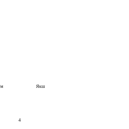
м
Якш
4