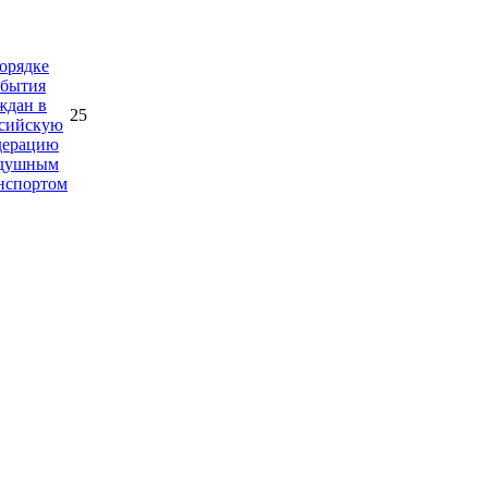
орядке
бытия
ждан в
25
сийскую
дерацию
здушным
нспортом