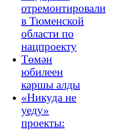
отремонтировали
в Тюменской
области по
нацпроекту
Төмән
юбилеен
каршы алды
«Никуда не
уеду»
проекты: