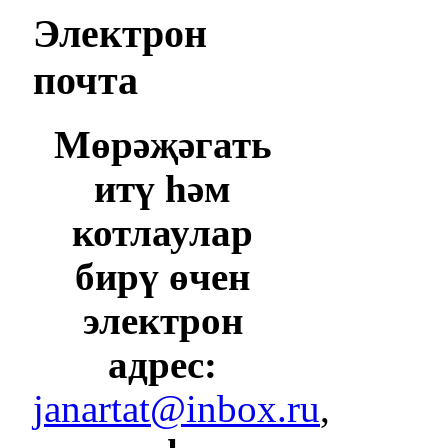
Электрон
почта
Мөрәҗәгать
итү һәм
котлаулар
бирү өчен
электрон
адрес:
janartat@inbox.ru
,