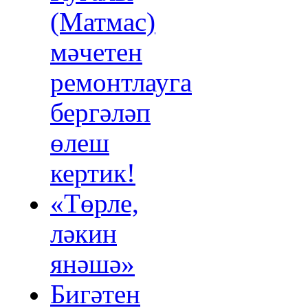
(Матмас)
мәчетен
ремонтлауга
бергәләп
өлеш
кертик!
«Төрле,
ләкин
янәшә»
Бигәтен