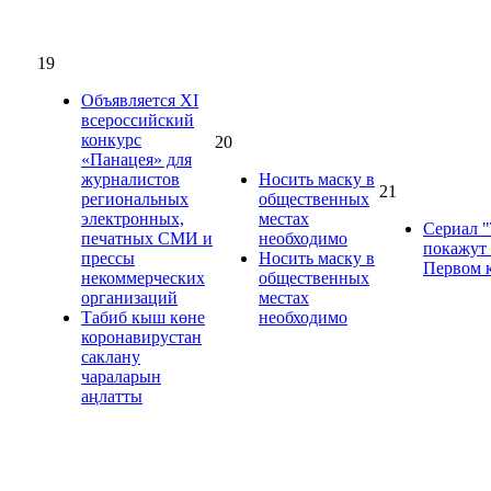
19
Объявляется XI
всероссийский
конкурс
20
«Панацея» для
журналистов
Носить маску в
21
региональных
общественных
электронных,
местах
Сериал 
печатных СМИ и
необходимо
покажут
прессы
Носить маску в
Первом 
некоммерческих
общественных
организаций
местах
Табиб кыш көне
необходимо
коронавирустан
саклану
чараларын
аңлатты