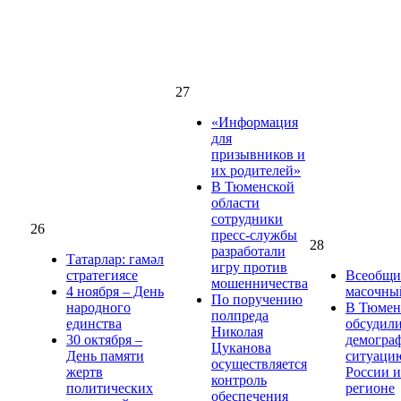
27
«Информация
для
призывников и
их родителей»
В Тюменской
области
сотрудники
26
пресс-службы
28
разработали
Татарлар: гамәл
игру против
стратегиясе
Всеобщ
мошенничества
4 ноября – День
масочны
По поручению
народного
В Тюме
полпреда
единства
обсудил
Николая
30 октября –
демогра
Цуканова
День памяти
ситуаци
осуществляется
жертв
России и
контроль
политических
регионе
обеспечения