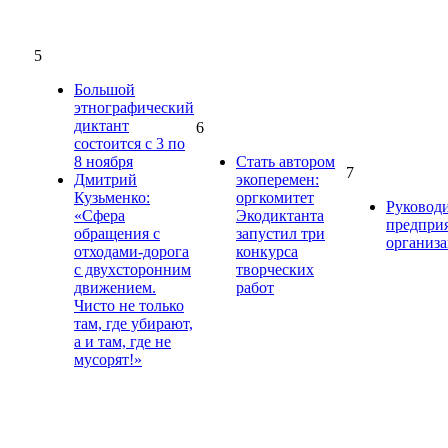
5
Большой
этнографический
диктант
6
состоится с 3 по
8 ноября
Стать автором
7
Дмитрий
экоперемен:
Кузьменко:
оргкомитет
Руковод
«Сфера
Экодиктанта
предпри
обращения с
запустил три
организ
отходами-дорога
конкурса
с двухсторонним
творческих
движением.
работ
Чисто не только
там, где убирают,
а и там, где не
мусорят!»