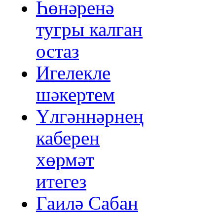
Һөнәренә
тугры калган
остаз
Игелекле
шәкертем
Үлгәннәрнең
каберен
хөрмәт
итегез
Гаилә Сабан