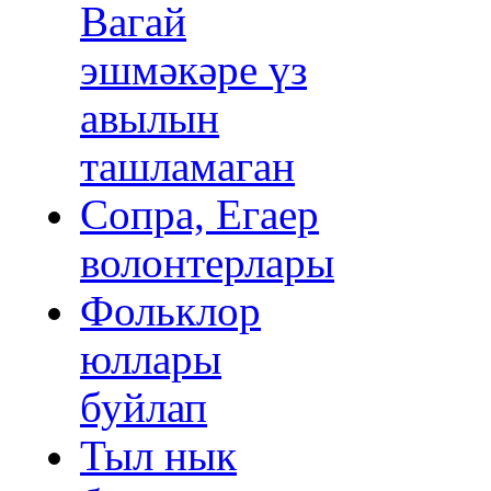
Вагай
эшмәкәре үз
авылын
ташламаган
Сопра, Егаер
волонтерлары
Фольклор
юллары
буйлап
Тыл нык