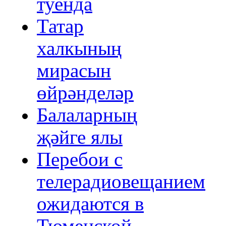
туенда
Татар
халкының
мирасын
өйрәнделәр
Балаларның
җәйге ялы
Перебои с
телерадиовещанием
ожидаются в