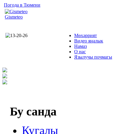
Погода в Тюмени
Gismeteo
Мөхәррият
Видео яңалык
Намаз
О нас
Язылучы почмагы
Бу
санда
Кугалы