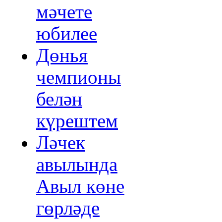
мәчете
юбилее
Дөнья
чемпионы
белән
күрештем
Ләчек
авылында
Авыл көне
гөрләде