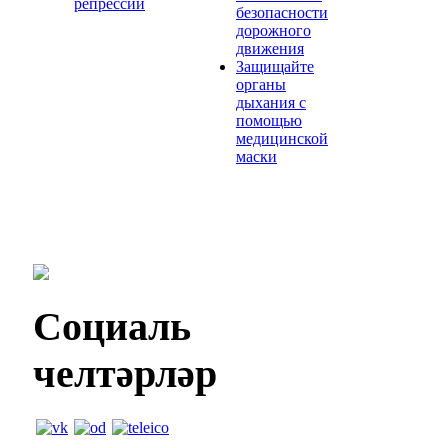
репрессий
безопасности
дорожного
движения
Защищайте
органы
дыхания с
помощью
медицинской
маски
Социаль
челтәрләр