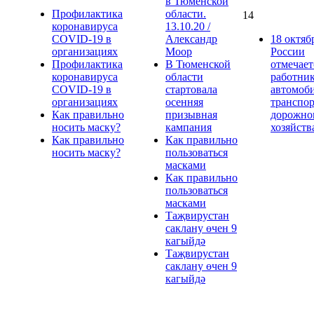
в Тюменской
Профилактика
области.
14
коронавируса
13.10.20 /
COVID-19 в
Александр
18 октяб
организациях
Моор
России
Профилактика
В Тюменской
отмечает
коронавируса
области
работни
COVID-19 в
стартовала
автомоб
организациях
осенняя
транспор
Как правильно
призывная
дорожно
носить маску?
кампания
хозяйств
Как правильно
Как правильно
носить маску?
пользоваться
масками
Как правильно
пользоваться
масками
Таҗвирустан
саклану өчен 9
кагыйдә
Таҗвирустан
саклану өчен 9
кагыйдә