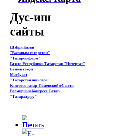
Дус-иш
сайты
Шәһри Казан
"Ватаным татарстан"
"Татар-информ"
Газета Республики Татарстан "Интертат"
Безнең гәҗит
Матбугат
"Татарстан яшьләре"
Конгресс татар Тюменской области
Всемирный Конгресс Татар
"Татарлар.ру"