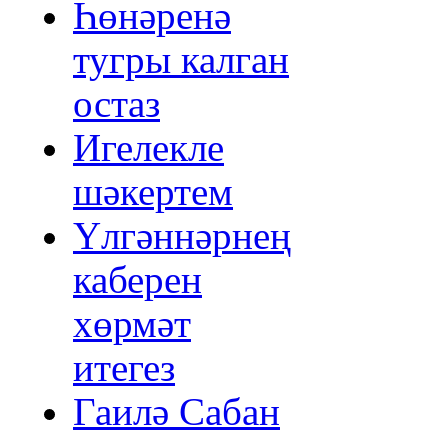
Һөнәренә
тугры калган
остаз
Игелекле
шәкертем
Үлгәннәрнең
каберен
хөрмәт
итегез
Гаилә Сабан