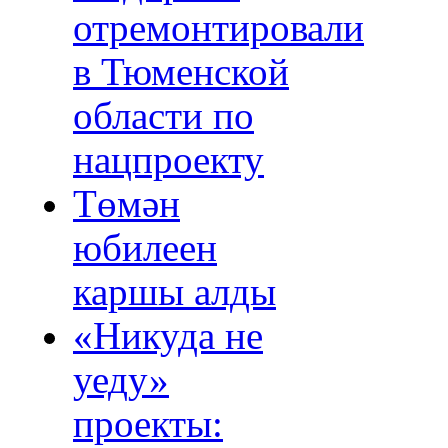
отремонтировали
в Тюменской
области по
нацпроекту
Төмән
юбилеен
каршы алды
«Никуда не
уеду»
проекты: