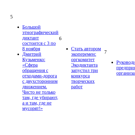
5
Большой
этнографический
диктант
6
состоится с 3 по
8 ноября
Стать автором
7
Дмитрий
экоперемен:
Кузьменко:
оргкомитет
Руковод
«Сфера
Экодиктанта
предпри
обращения с
запустил три
организ
отходами-дорога
конкурса
с двухсторонним
творческих
движением.
работ
Чисто не только
там, где убирают,
а и там, где не
мусорят!»