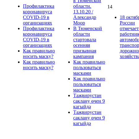
в Тюменской
Профилактика
области.
14
коронавируса
13.10.20 /
COVID-19 в
Александр
18 октяб
организациях
Моор
России
Профилактика
В Тюменской
отмечает
коронавируса
области
работни
COVID-19 в
стартовала
автомоб
организациях
осенняя
транспор
Как правильно
призывная
дорожно
носить маску?
кампания
хозяйств
Как правильно
Как правильно
носить маску?
пользоваться
масками
Как правильно
пользоваться
масками
Таҗвирустан
саклану өчен 9
кагыйдә
Таҗвирустан
саклану өчен 9
кагыйдә