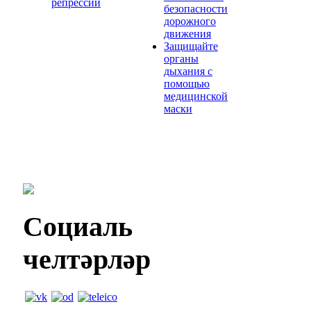
репрессий
безопасности
дорожного
движения
Защищайте
органы
дыхания с
помощью
медицинской
маски
Социаль
челтәрләр