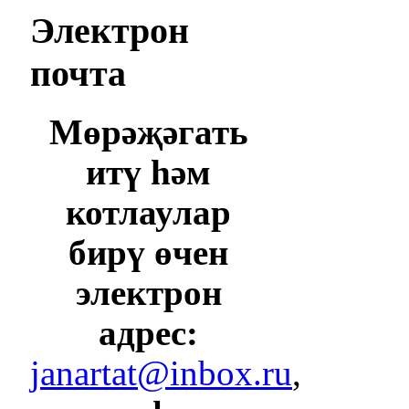
Электрон
почта
Мөрәҗәгать
итү һәм
котлаулар
бирү өчен
электрон
адрес:
janartat@inbox.ru
,