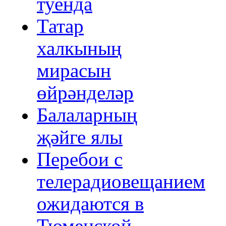
туенда
Татар
халкының
мирасын
өйрәнделәр
Балаларның
җәйге ялы
Перебои с
телерадиовещанием
ожидаются в