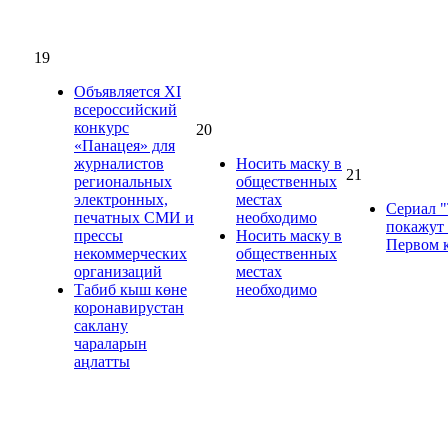
19
Объявляется XI
всероссийский
конкурс
20
«Панацея» для
журналистов
Носить маску в
21
региональных
общественных
электронных,
местах
Сериал 
печатных СМИ и
необходимо
покажут
прессы
Носить маску в
Первом 
некоммерческих
общественных
организаций
местах
Табиб кыш көне
необходимо
коронавирустан
саклану
чараларын
аңлатты