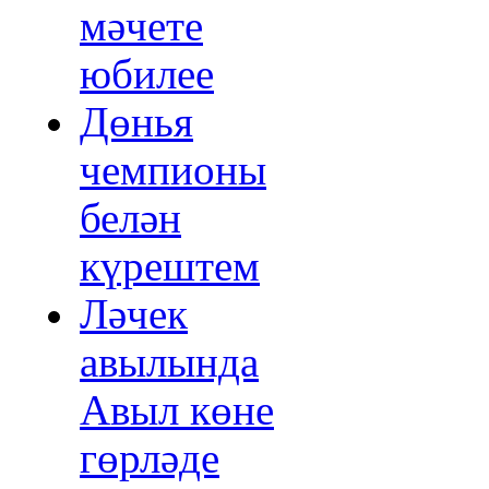
мәчете
юбилее
Дөнья
чемпионы
белән
күрештем
Ләчек
авылында
Авыл көне
гөрләде