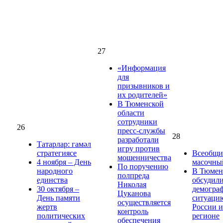
27
«Информация
для
призывников и
их родителей»
В Тюменской
области
сотрудники
26
пресс-службы
28
разработали
Татарлар: гамәл
игру против
стратегиясе
Всеобщ
мошенничества
4 ноября – День
масочны
По поручению
народного
В Тюме
полпреда
единства
обсудил
Николая
30 октября –
демогра
Цуканова
День памяти
ситуаци
осуществляется
жертв
России и
контроль
политических
регионе
обеспечения