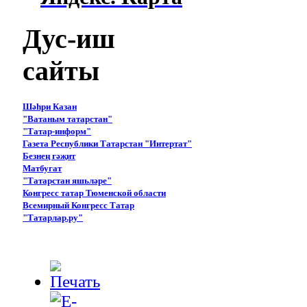
Дус-иш
сайты
Шәһри Казан
"Ватаным татарстан"
"Татар-информ"
Газета Республики Татарстан "Интертат"
Безнең гәҗит
Матбугат
"Татарстан яшьләре"
Конгресс татар Тюменской области
Всемирный Конгресс Татар
"Татарлар.ру"