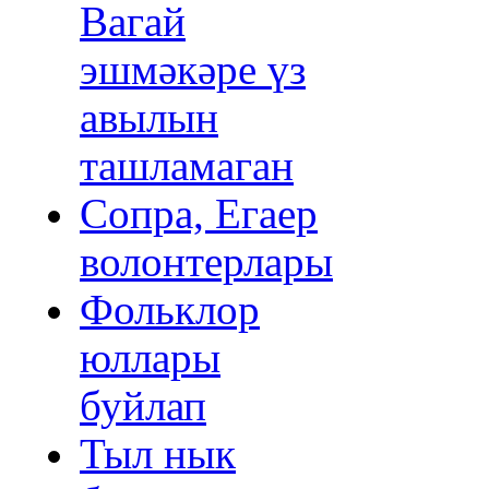
Вагай
эшмәкәре үз
авылын
ташламаган
Сопра, Егаер
волонтерлары
Фольклор
юллары
буйлап
Тыл нык