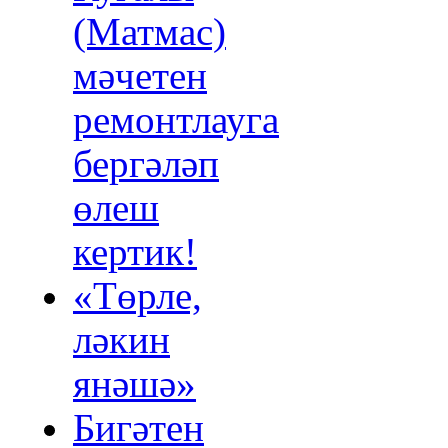
(Матмас)
мәчетен
ремонтлауга
бергәләп
өлеш
кертик!
«Төрле,
ләкин
янәшә»
Бигәтен