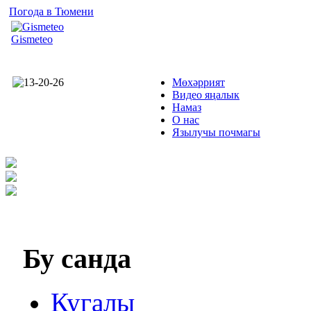
Погода в Тюмени
Gismeteo
Мөхәррият
Видео яңалык
Намаз
О нас
Язылучы почмагы
Бу
санда
Кугалы