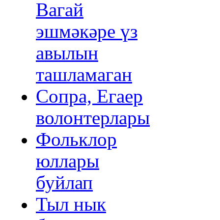
Вагай
эшмәкәре үз
авылын
ташламаган
Сопра, Егаер
волонтерлары
Фольклор
юллары
буйлап
Тыл нык