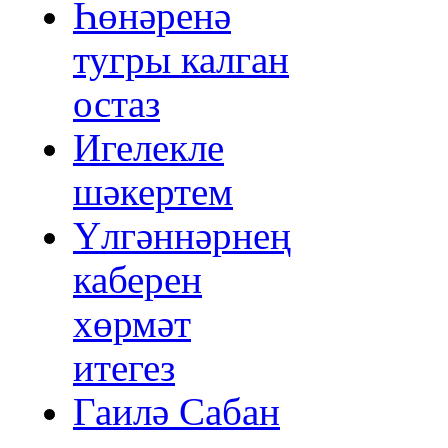
Һөнәренә
тугры калган
остаз
Игелекле
шәкертем
Үлгәннәрнең
каберен
хөрмәт
итегез
Гаилә Сабан