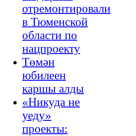
отремонтировали
в Тюменской
области по
нацпроекту
Төмән
юбилеен
каршы алды
«Никуда не
уеду»
проекты: