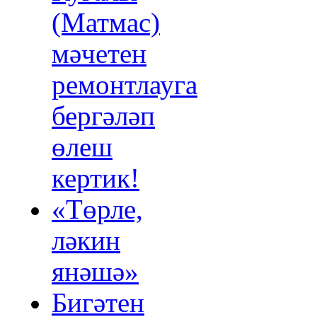
(Матмас)
мәчетен
ремонтлауга
бергәләп
өлеш
кертик!
«Төрле,
ләкин
янәшә»
Бигәтен