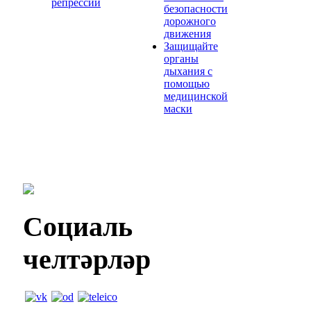
репрессий
безопасности
дорожного
движения
Защищайте
органы
дыхания с
помощью
медицинской
маски
Социаль
челтәрләр