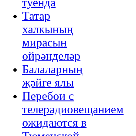
туенда
Татар
халкының
мирасын
өйрәнделәр
Балаларның
җәйге ялы
Перебои с
телерадиовещанием
ожидаются в