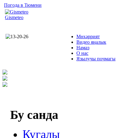
Погода в Тюмени
Gismeteo
Мөхәррият
Видео яңалык
Намаз
О нас
Язылучы почмагы
Бу
санда
Кугалы