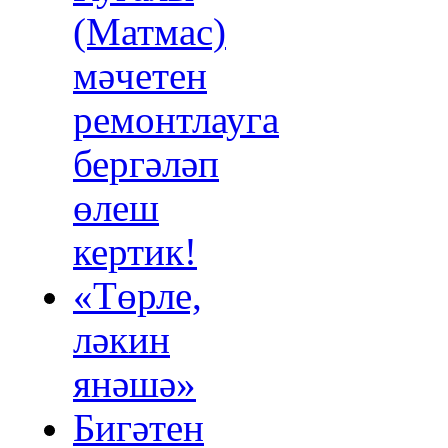
(Матмас)
мәчетен
ремонтлауга
бергәләп
өлеш
кертик!
«Төрле,
ләкин
янәшә»
Бигәтен