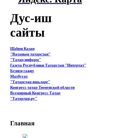
Дус-иш
сайты
Шәһри Казан
"Ватаным татарстан"
"Татар-информ"
Газета Республики Татарстан "Интертат"
Безнең гәҗит
Матбугат
"Татарстан яшьләре"
Конгресс татар Тюменской области
Всемирный Конгресс Татар
"Татарлар.ру"
Главная