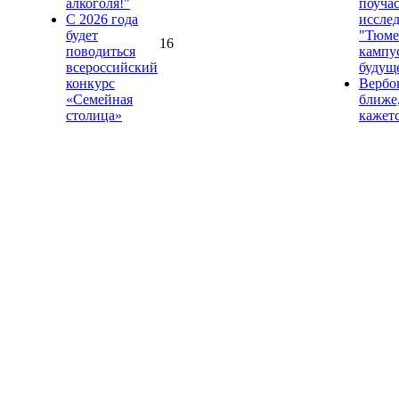
алкоголя!"
поучас
С 2026 года
иссле
будет
"Тюме
16
поводиться
кампус
всероссийский
будущ
конкурс
Вербо
«Семейная
ближе
столица»
кажет