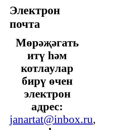
Электрон
почта
Мөрәҗәгать
итү һәм
котлаулар
бирү өчен
электрон
адрес:
janartat@inbox.ru
,