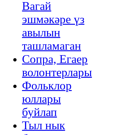
Вагай
эшмәкәре үз
авылын
ташламаган
Сопра, Егаер
волонтерлары
Фольклор
юллары
буйлап
Тыл нык