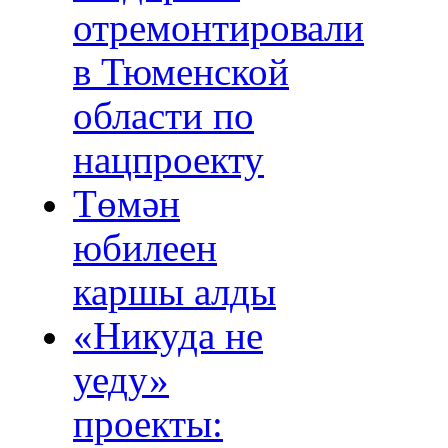
отремонтировали
в Тюменской
области по
нацпроекту
Төмән
юбилеен
каршы алды
«Никуда не
уеду»
проекты: