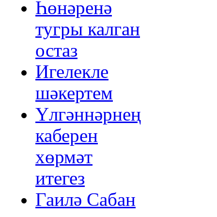
Һөнәренә
тугры калган
остаз
Игелекле
шәкертем
Үлгәннәрнең
каберен
хөрмәт
итегез
Гаилә Сабан