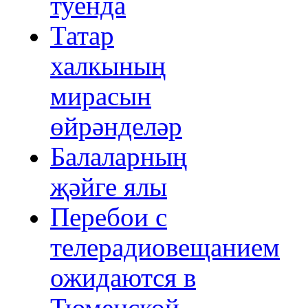
туенда
Татар
халкының
мирасын
өйрәнделәр
Балаларның
җәйге ялы
Перебои с
телерадиовещанием
ожидаются в