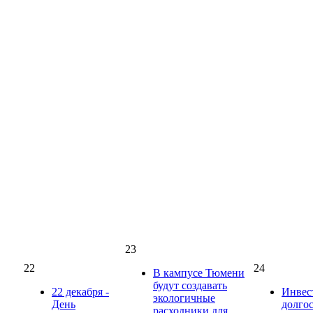
23
22
24
В кампусе Тюмени
будут создавать
22 декабря -
Инвес
экологичные
День
долго
расходники для