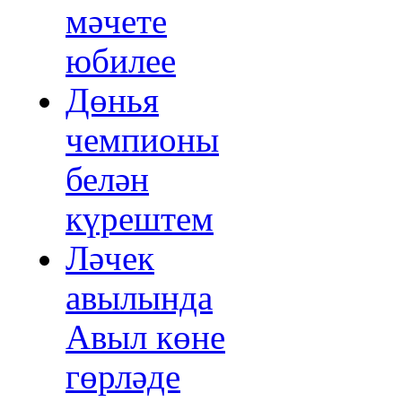
мәчете
юбилее
Дөнья
чемпионы
белән
күрештем
Ләчек
авылында
Авыл көне
гөрләде