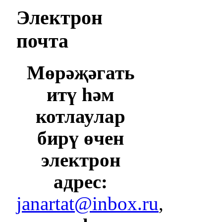
Электрон
почта
Мөрәҗәгать
итү һәм
котлаулар
бирү өчен
электрон
адрес:
janartat@inbox.ru
,