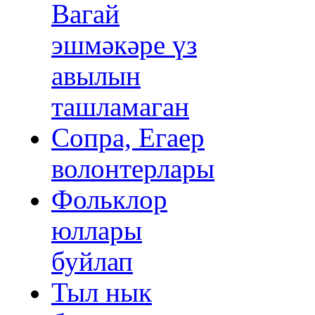
Вагай
эшмәкәре үз
авылын
ташламаган
Сопра, Егаер
волонтерлары
Фольклор
юллары
буйлап
Тыл нык