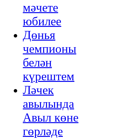
мәчете
юбилее
Дөнья
чемпионы
белән
күрештем
Ләчек
авылында
Авыл көне
гөрләде