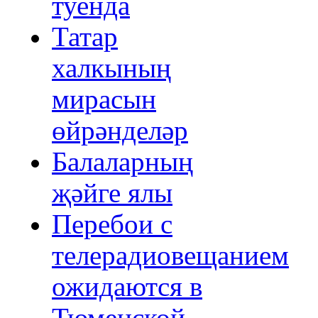
туенда
Татар
халкының
мирасын
өйрәнделәр
Балаларның
җәйге ялы
Перебои с
телерадиовещанием
ожидаются в