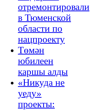
отремонтировали
в Тюменской
области по
нацпроекту
Төмән
юбилеен
каршы алды
«Никуда не
уеду»
проекты: