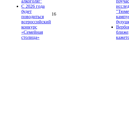
алкоголя!"
поучас
С 2026 года
иссле
будет
"Тюме
16
поводиться
кампус
всероссийский
будущ
конкурс
Вербо
«Семейная
ближе
столица»
кажет