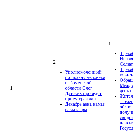
3
3 дека
Неизв
2
Солда
3 дека
Уполномоченный
юрист
по правам человека
Обращ
в Тюменской
Между
1
области Олег
день 
Датских проведет
Жител
прием граждан
Тюмен
Декабрь аена намаз
облас
вакытлары
получ
свиде
пенси
Госус