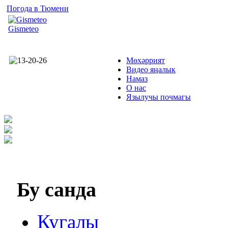
Погода в Тюмени
Gismeteo
Мөхәррият
Видео яңалык
Намаз
О нас
Язылучы почмагы
Бу
санда
Кугалы