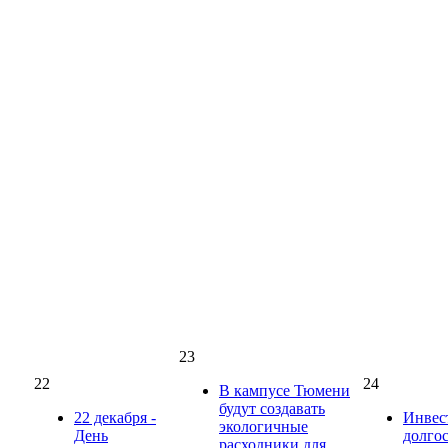
23
22
24
В кампусе Тюмени
будут создавать
22 декабря -
Инвес
экологичные
День
долго
расходники для