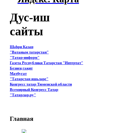
Дус-иш
сайты
Шәһри Казан
"Ватаным татарстан"
"Татар-информ"
Газета Республики Татарстан "Интертат"
Безнең гәҗит
Матбугат
"Татарстан яшьләре"
Конгресс татар Тюменской области
Всемирный Конгресс Татар
"Татарлар.ру"
Главная