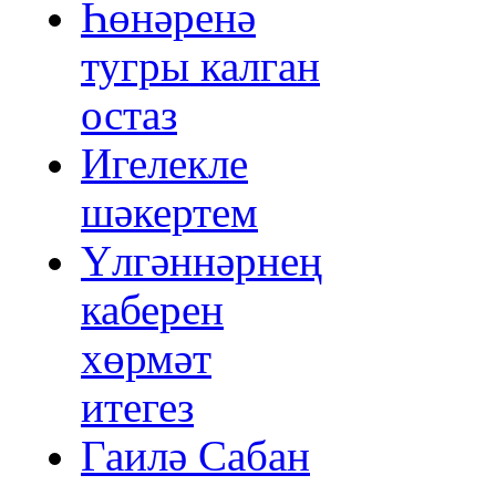
Һөнәренә
тугры калган
остаз
Игелекле
шәкертем
Үлгәннәрнең
каберен
хөрмәт
итегез
Гаилә Сабан