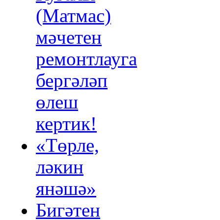
(Матмас)
мәчетен
ремонтлауга
бергәләп
өлеш
кертик!
«Төрле,
ләкин
янәшә»
Бигәтен