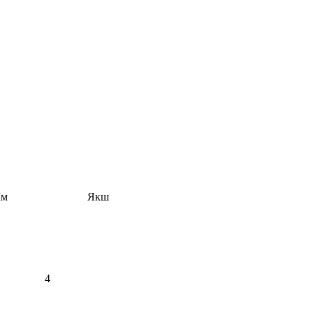
м
Якш
4