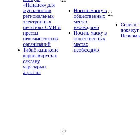
«Панацея» для
журналистов
Носить маску в
21
региональных
общественных
электронных,
местах
Сериал 
печатных СМИ и
необходимо
покажут
прессы
Носить маску в
Первом 
некоммерческих
общественных
организаций
местах
Табиб кыш көне
необходимо
коронавирустан
саклану
чараларын
аңлатты
27