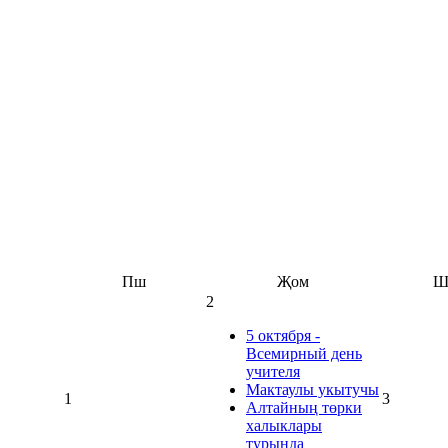
Пш
Җом
Ш
2
5 октября -
Всемирный день
учителя
Мактаулы укытучы
1
3
Алтайның төрки
халыклары
турында