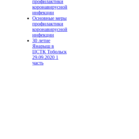
профилактики
коронавирусной
инфекции
Основные меры
профилактики
коронавирусной
инфекции
30 летие
Янарыш в
ЦСТК Тобольск
29.09.2020 1
часть