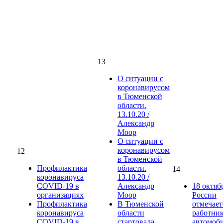
13
О ситуации с
коронавирусом
в Тюменской
области.
13.10.20 /
Александр
Моор
О ситуации с
коронавирусом
12
в Тюменской
Профилактика
области.
14
коронавируса
13.10.20 /
COVID-19 в
Александр
18 октяб
организациях
Моор
России
Профилактика
В Тюменской
отмечает
коронавируса
области
работни
COVID-19 в
стартовала
автомоб