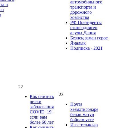
автомобильного
та и
транспорта и
го
дорожного
а
хозяйства
РФ Президенты
стипендиясен
алучы Дания
Безнең заман герое
Яңалык
Подписка - 2021
22
23
Как снизить
риски
Почта
заболевания
хезмәткәрләре
COVID_19_
белән матур
если вам
бәйрәм үтте
более 60 лет
Изге теләкләр
Как снизить