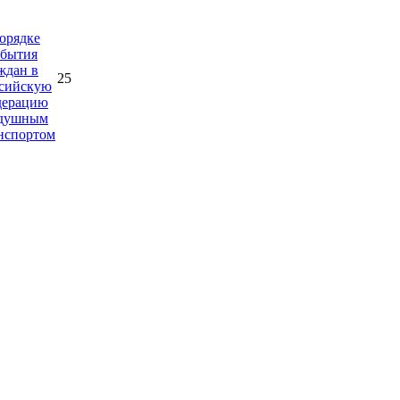
орядке
бытия
ждан в
25
сийскую
дерацию
здушным
нспортом