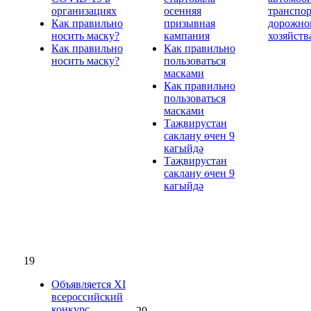
организациях
осенняя
транспор
Как правильно
призывная
дорожно
носить маску?
кампания
хозяйств
Как правильно
Как правильно
носить маску?
пользоваться
масками
Как правильно
пользоваться
масками
Таҗвирустан
саклану өчен 9
кагыйдә
Таҗвирустан
саклану өчен 9
кагыйдә
19
Объявляется XI
всероссийский
конкурс
20