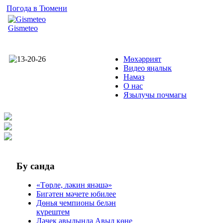
Погода в Тюмени
Gismeteo
Мөхәррият
Видео яңалык
Намаз
О нас
Язылучы почмагы
Бу
санда
«Төрле, ләкин янәшә»
Бигәтен мәчете юбилее
Дөнья чемпионы белән
күрештем
Ләчек авылында Авыл көне