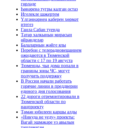
гөрләде
Һөнәренә тугры калган остаз
Игелекле шәкертем
Үлгәннәрнең каберен хөрмәт
итегез
Гаилә Сабан туенда
Татар халкының мирасын
өйрәнделәр
Балаларның җәйге ялы
Перебои с телерадиовещанием
ожидаются в Тюменской
области с 17 по 19 августа
Тюменцы, чьи дома попали в
границы зоны ЧС, могут
получить поддержку
В России начали работать
горячие линии в преддверии
единого дня голосования
22 дороги отремонтировали в
Тюменской области по
нацпроекту
Төмән юбилеен каршы алды
«Никуда не уеду» проекты:
Вагай эшмәкәре үз авылын
ташламаган