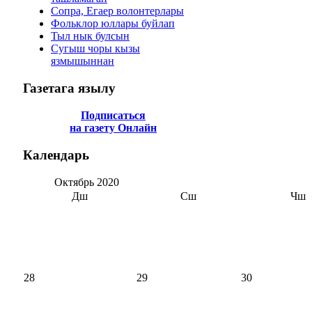
Сопра, Егаер волонтерлары
Фольклор юллары буйлап
Тыл нык булсын
Сугыш чоры кызы
язмышыннан
Газетага
язылу
Подписаться
на газету Онлайн
Календарь
Октябрь
2020
Дш
Сш
Чш
28
29
30