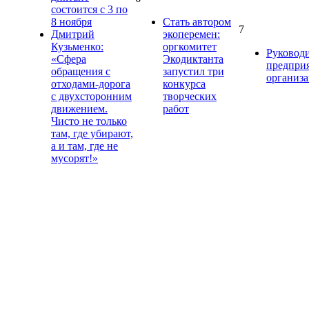
состоится с 3 по
8 ноября
Стать автором
7
Дмитрий
экоперемен:
Кузьменко:
оргкомитет
Руковод
«Сфера
Экодиктанта
предпри
обращения с
запустил три
организ
отходами-дорога
конкурса
с двухсторонним
творческих
движением.
работ
Чисто не только
там, где убирают,
а и там, где не
мусорят!»