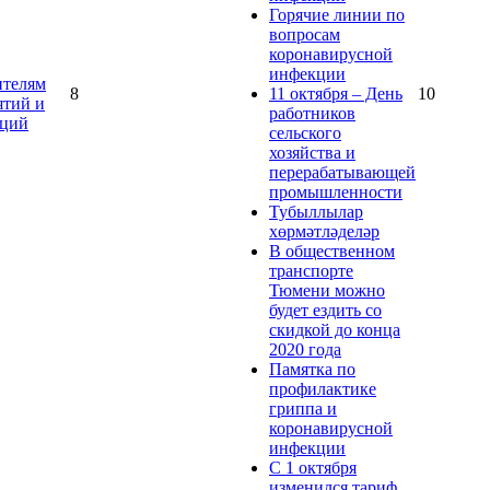
Горячие линии по
вопросам
коронавирусной
инфекции
ителям
8
11 октября – День
10
ятий и
работников
аций
сельского
хозяйства и
перерабатывающей
промышленности
Тубыллылар
хөрмәтләделәр
В общественном
транспорте
Тюмени можно
будет ездить со
скидкой до конца
2020 года
Памятка по
профилактике
гриппа и
коронавирусной
инфекции
С 1 октября
изменился тариф