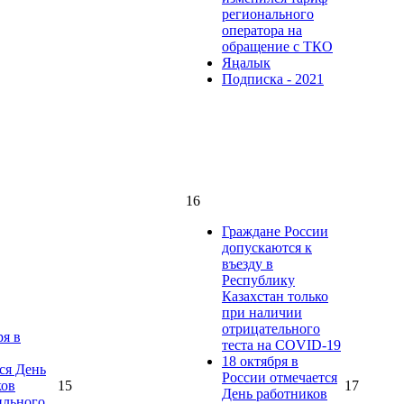
регионального
оператора на
обращение с ТКО
Яңалык
Подписка - 2021
16
Граждане России
допускаются к
въезду в
Республику
Казахстан только
при наличии
отрицательного
ря в
теста на COVID-19
18 октября в
ся День
России отмечается
ков
15
17
День работников
ильного