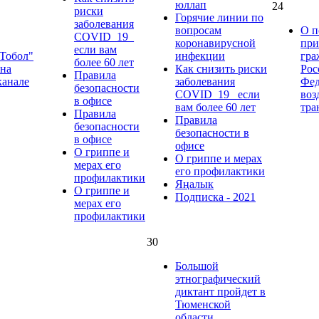
юллап
24
риски
Горячие линии по
заболевания
вопросам
О п
COVID_19_
коронавирусной
при
если вам
"Тобол"
инфекции
гра
более 60 лет
 на
Как снизить риски
Рос
Правила
канале
заболевания
Фе
безопасности
COVID_19_ если
во
в офисе
вам более 60 лет
тра
Правила
Правила
безопасности
безопасности в
в офисе
офисе
О гриппе и
О гриппе и мерах
мерах его
его профилактики
профилактики
Яңалык
О гриппе и
Подписка - 2021
мерах его
профилактики
30
Большой
этнографический
диктант пройдет в
Тюменской
области