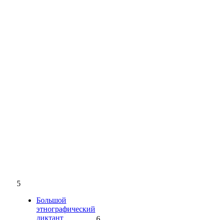
5
Большой
этнографический
диктант
6