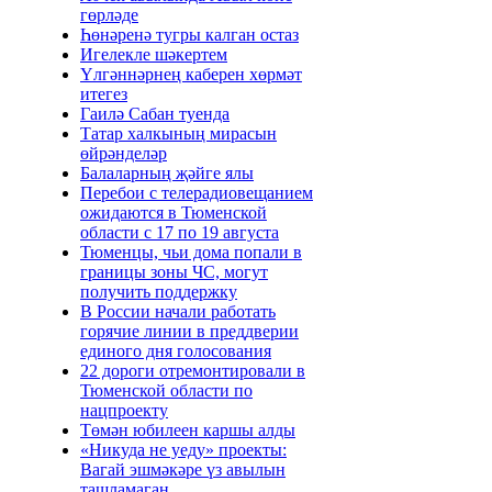
гөрләде
Һөнәренә тугры калган остаз
Игелекле шәкертем
Үлгәннәрнең каберен хөрмәт
итегез
Гаилә Сабан туенда
Татар халкының мирасын
өйрәнделәр
Балаларның җәйге ялы
Перебои с телерадиовещанием
ожидаются в Тюменской
области с 17 по 19 августа
Тюменцы, чьи дома попали в
границы зоны ЧС, могут
получить поддержку
В России начали работать
горячие линии в преддверии
единого дня голосования
22 дороги отремонтировали в
Тюменской области по
нацпроекту
Төмән юбилеен каршы алды
«Никуда не уеду» проекты:
Вагай эшмәкәре үз авылын
ташламаган