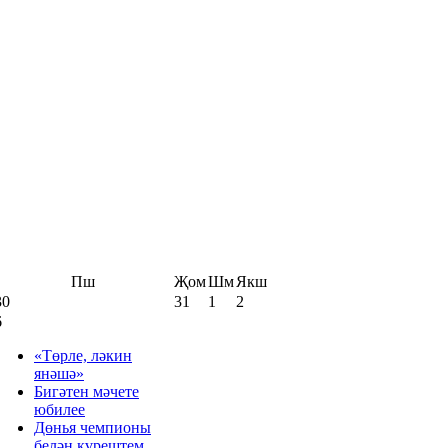
Пш
Җом
Шм
Якш
30
31
1
2
6
«Төрле, ләкин
янәшә»
Бигәтен мәчете
юбилее
Дөнья чемпионы
белән күрештем