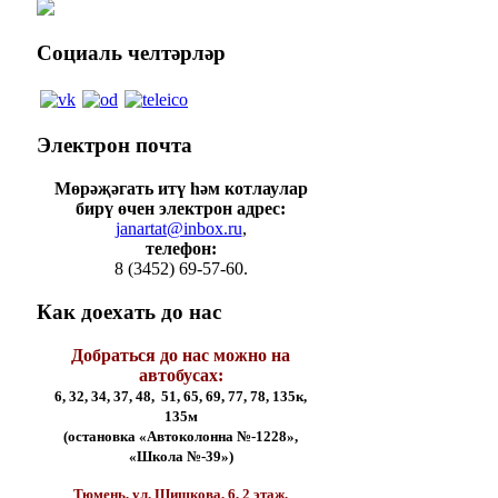
Социаль
челтәрләр
Электрон
почта
Мөрәҗәгать итү һәм котлаулар
бирү өчен электрон адрес:
janartat@inbox.ru
,
телефон:
8 (3452) 69-57-60.
Как
доехать до нас
Добраться до нас можно на
автобусах:
6, 32, 34, 37, 48, 51, 65, 69, 77, 78, 135к,
135м
(остановка «Автоколонна №-1228»,
«Школа №-39»)
Тюмень, ул. Шишкова, 6, 2 этаж,