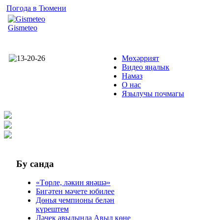
Погода в Тюмени
Gismeteo
Мөхәррият
Видео яңалык
Намаз
О нас
Язылучы почмагы
Бу
санда
«Төрле, ләкин янәшә»
Бигәтен мәчете юбилее
Дөнья чемпионы белән
күрештем
Ләчек авылында Авыл көне