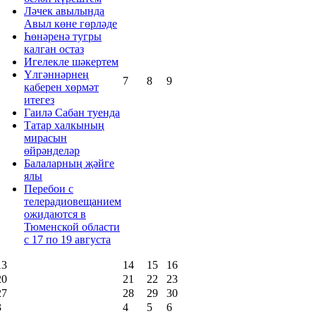
Ләчек авылында
Авыл көне гөрләде
Һөнәренә тугры
калган остаз
Игелекле шәкертем
Үлгәннәрнең
7
8
9
каберен хөрмәт
итегез
Гаилә Сабан туенда
Татар халкының
мирасын
өйрәнделәр
Балаларның җәйге
ялы
Перебои с
телерадиовещанием
ожидаются в
Тюменской области
с 17 по 19 августа
13
14
15
16
20
21
22
23
27
28
29
30
3
4
5
6