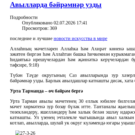
Авылларда бәйрәмнәр узды
Подробности
Опубликовано 02.07.2026 17:41
Просмотров: 369
последние и лучшие
новости искусства в мире
Аллаһның мәчетләрен Аллаһка һәм Ахирәт көненә ыша
зәкятен биргән һәм Аллаһтан башка һичкемнән курыкмага
һидаятькә ирешүчеләрдән һәм җәннәткә керүчеләрдән б
тәфсире, 9:18)
Түбән Тәүде округының Саз авылларында зур хәзер
бәйрәмнәр узды. Барлык авылдашлар катнашты дисәк, хата 
Урта Тарманда – өч бәйрәм бергә
Урта Тарман авылы мәчетенең 30 еллык юбилее билгелә
мәчет хөрмәтенә зур бозау бүләк итте. Тантаналы җыелы
төзекләндерү, яшелләндерү һәм халык белән эшләү идар
катнашты. Ул үзенең эчтәлекле чыгышында авыл халкын
котлап, авылларда, шулай ук округ күләмендә югары уңышл