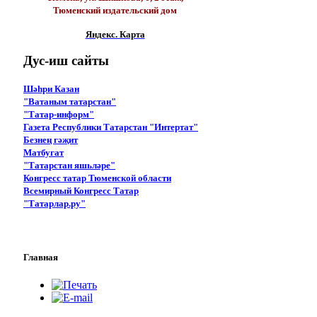
Тюменский издательский дом
Яндекс. Карта
Дус-иш
сайты
Шәһри Казан
"Ватаным татарстан"
"Татар-информ"
Газета Республики Татарстан "Интертат"
Безнең гәҗит
Матбугат
"Татарстан яшьләре"
Конгресс татар Тюменской области
Всемирный Конгресс Татар
"Татарлар.ру"
Главная