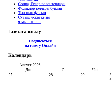
Сопра, Егаер волонтерлары
Фольклор юллары буйлап
Тыл нык булсын
Сугыш чоры кызы
язмышыннан
Газетага
язылу
Подписаться
на газету Онлайн
Календарь
Август
2026
Дш
Сш
Чш
27
28
29