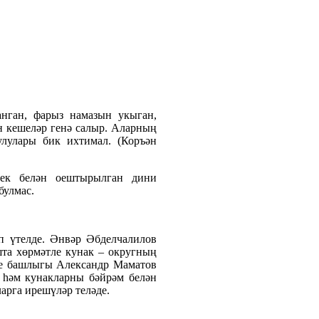
нган, фарыз намазын укыган,
н кешеләр генә салыр. Аларның
улулары бик ихтимал. (Коръән
лек белән оештырылган дини
булмас.
п үтелде. Әнвәр Әбделчалилов
шта хөрмәтле кунак – округның
әсе башлыгы Александр Маматов
 һәм кунакларны бәйрәм белән
арга ирешүләр теләде.