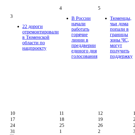
4
5
3
В России
Тюменцы,
начали
чьи дома
22 дороги
работать
попали в
отремонтировали
горячие
границы
в Тюменской
линии в
зоны ЧС,
области по
преддверии
могут
нацпроекту
единого дня
получить
голосования
поддержку
10
11
12
17
18
19
24
25
26
31
1
2