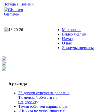
Погода в Тюмени
Gismeteo
Мөхәррият
Видео яңалык
Намаз
О нас
Язылучы почмагы
Бу
санда
22 дороги отремонтировали в
Тюменской области по
нацпроекту
Төмән юбилеен каршы алды
«Никуда не уеду» проекты: