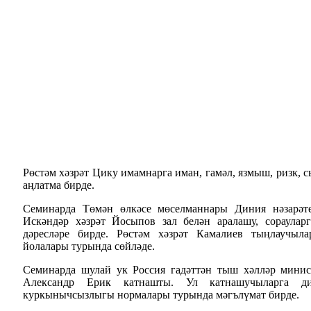
Рөстәм хәзрәт Цику имамнарга иман, гамәл, язмыш, ризк, 
аңлатма бирде.
Семинарда Төмән өлкәсе мөселманнары Диния нәзарәт
Искәндәр хәзрәт Йосыпов зал белән аралашу, сораулар
дәресләре бирде. Рөстәм хәзрәт Камалиев тыңлаучыл
йолалары турында сөйләде.
Семинарда шулай ук Россия гадәттән тыш хәлләр мини
Александр Ерик катнашты. Ул катнашучыларга ди
куркынычсызлыгы нормалары турында мәгълүмат бирде.