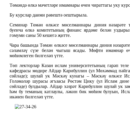
Төмәндә өлкә мәчетләре имамнары өчен чираттагы уку кур
Бу курслар даими рәвештә оештырыла.
Семинар Төмән өлкәсе мөселманнары диния нәзарәте 
буенча өлкә комитетының финанс ярдәме белән уздыр
гомуми саны 50 кешегә җитте.
Чара башында Төмән өлкәсе мөселманнары диния нәзарәте
сәламләү сүзе белән чыгыш ясады. Мөфти имамнар өч
мөһимлеген билгеләп үтте.
Төп лекторлар Казан ислам университетының гарәп теле
кафедрасы мөдире Айдар Карибуллин (ул Мөхәммәд пәй
сөйләде); шулай ук Мәскәү кунагы – Мәскәү өлкәсе И
Голәмәләр шурасы әгъзасы Рөстәм Цику (ул Ислам дин
сөйләде) булдылар. Айдар хәзрәт Карибуллин шулай ук зә
һәм бу теманың катлаулы, ләкин бик мөһим булуын, Ис
икәнен билгеләп үтте.