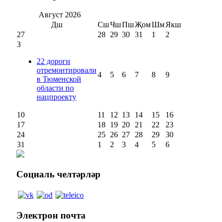
Август
2026
Дш
Сш
Чш
Пш
Җом
Шм
Якш
27
28
29
30
31
1
2
3
22 дороги
отремонтировали
4
5
6
7
8
9
в Тюменской
области по
нацпроекту
10
11
12
13
14
15
16
17
18
19
20
21
22
23
24
25
26
27
28
29
30
31
1
2
3
4
5
6
Социаль
челтәрләр
Электрон
почта