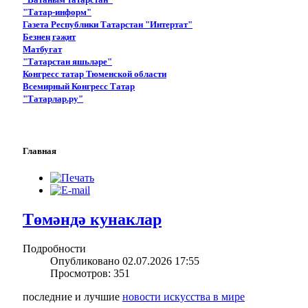
"Татар-информ"
Газета Республики Татарстан "Интертат"
Безнең гәҗит
Матбугат
"Татарстан яшьләре"
Конгресс татар Тюменской области
Всемирный Конгресс Татар
"Татарлар.ру"
Главная
Төмәндә кунаклар
Подробности
Опубликовано 02.07.2026 17:55
Просмотров: 351
последние и лучшие
новости искусства в мире