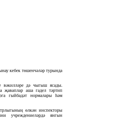
сынау кебек төшенчәләр турында
е вәкилләре дә чыгыш ясады.
га җаваплар аша гадел тәртип
арга гыйбадәт нормалары һәм
стрлыгының өлкән инспекторы
ни учреждениеләрдә янгын