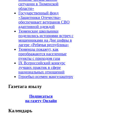
ситуации в Тюменской
области»
Государственный фонд
«Защитники Отечества»
обеспечивает ветеранов СВО
адаптивной одеждой
Тюменские школьники
поделились историями встреч с
мошенниками на Дне цифры в
лагере «Ребячья республика»
Тюменцы покажут, как
преображаются населенные
пункты с приходом газа
IХ Всероссийский конкурс
лучших практик в сфере
национальных отношений
Героебыз исемен мәңгеләштерү
Газетага
язылу
Подписаться
на газету Онлайн
Календарь