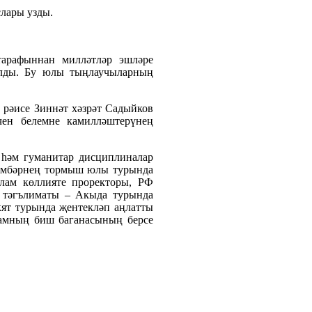
слары узды.
тарафыннан милләтләр эшләре
ылды. Бу юлы тыңлаучыларның
 рәисе Зиннәт хәзрәт Садыйков
ен белемне камилләштерүнең
 һәм гуманитар дисциплиналар
гамбәрнең тормыш юлы турында
слам көллияте проректоры, РФ
е тәгълиматы – Акыда турында
кят турында җентекләп аңлатты
ламның биш баганасының берсе