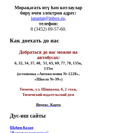
Мөрәҗәгать итү һәм котлаулар
бирү өчен электрон адрес:
janartat@inbox.ru
,
телефон:
8 (3452) 69-57-60.
Как
доехать до нас
Добраться до нас можно на
автобусах:
6, 32, 34, 37, 48, 51, 65, 69, 77, 78, 135к,
135м
(остановка «Автоколонна №-1228»,
«Школа №-39»)
Тюмень, ул. Шишкова, 6, 2 этаж,
Тюменский издательский дом
Яндекс. Карта
Дус-иш
сайты
Шәһри Казан
"Ватаным татарстан"