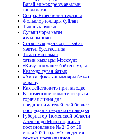
Вагай эшмәкәре үз авылын
ташламаган
Сопра, Егаер волонтерлары
Фольклор юллары буйлап
Тыл нык булсын
Сугыш чоры кызы
язмышыннан
Ярты гасырдан соң — кабат
мәктәп бусагасында
Төмән мөселман
хатын‑кызлары Мәскәүдә
«Кияү пилмәне» бәйгесе узды
Келәмдә туган батыр
«Ак калфак» ханымнары белән
очрашу
Как действовать при паводке
В Тюменской области открыта
горячая линия для
предпринимателей, чей бизнес
пострадал в результате паводка
Губернатор Тюменской области
Александр Моор подписал
постановление № 245 от 28
июля 2026 года «О введении
режима чрезвычайной