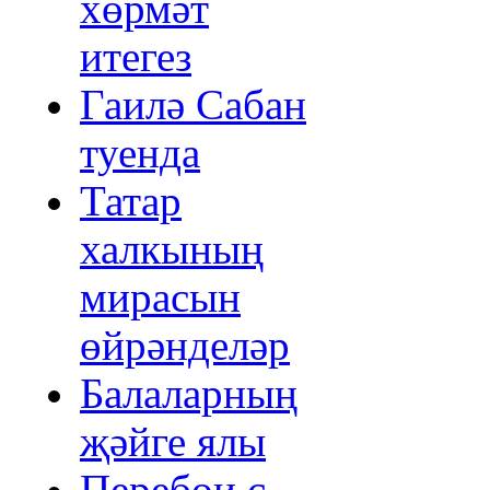
хөрмәт
итегез
Гаилә Сабан
туенда
Татар
халкының
мирасын
өйрәнделәр
Балаларның
җәйге ялы