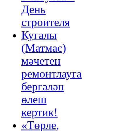
День
строителя
Кугалы
(Матмас)
мәчетен
ремонтлауга
бергәләп
өлеш
кертик!
«Төрле,