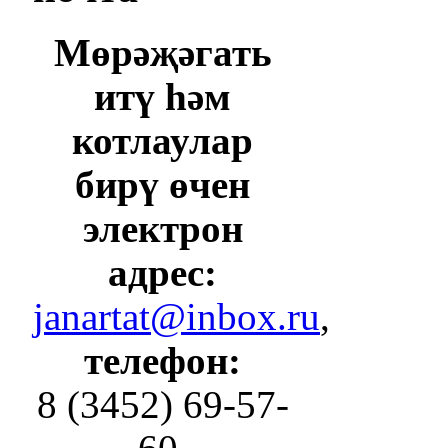
Мөрәҗәгать
итү һәм
котлаулар
бирү өчен
электрон
адрес:
janartat@inbox.ru
,
телефон:
8 (3452) 69-57-