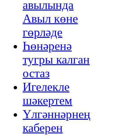
авылында
Авыл көне
гөрләде
Һөнәренә
тугры калган
остаз
Игелекле
шәкертем
Үлгәннәрнең
каберен