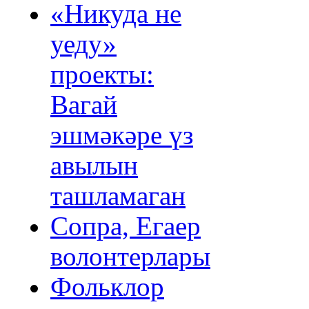
«Никуда не
уеду»
проекты:
Вагай
эшмәкәре үз
авылын
ташламаган
Сопра, Егаер
волонтерлары
Фольклор