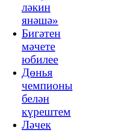
ләкин
янәшә»
Бигәтен
мәчете
юбилее
Дөнья
чемпионы
белән
күрештем
Ләчек