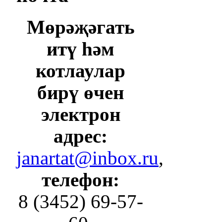
Мөрәҗәгать
итү һәм
котлаулар
бирү өчен
электрон
адрес:
janartat@inbox.ru
,
телефон:
8 (3452) 69-57-