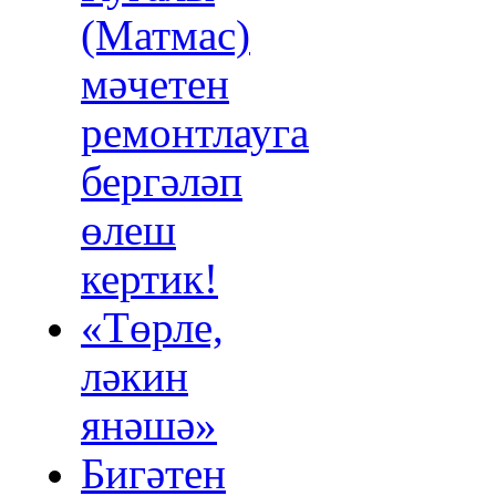
(Матмас)
мәчетен
ремонтлауга
бергәләп
өлеш
кертик!
«Төрле,
ләкин
янәшә»
Бигәтен