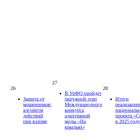
27
26
28
В УрФО пройдет
Защита от
окружной этап
Итоги
мошенников:
Международного
реализации
алгоритм
конкурса
националь
действий
адаптивной
проекта «С
при взломе
моды «На
в 2025 году
крыльях»