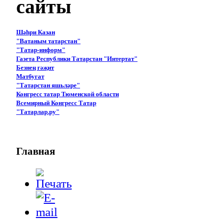
сайты
Шәһри Казан
"Ватаным татарстан"
"Татар-информ"
Газета Республики Татарстан "Интертат"
Безнең гәҗит
Матбугат
"Татарстан яшьләре"
Конгресс татар Тюменской области
Всемирный Конгресс Татар
"Татарлар.ру"
Главная