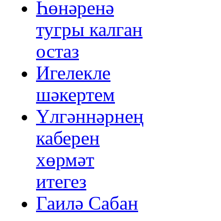
Һөнәренә
тугры калган
остаз
Игелекле
шәкертем
Үлгәннәрнең
каберен
хөрмәт
итегез
Гаилә Сабан