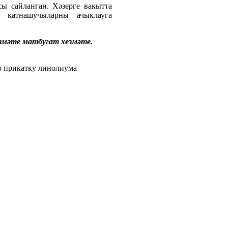
ы сайланган. Хәзерге вакытта
 катнашучыларны ачыклауга
езмәте матбугат хезмәте.
о прикатку линолиума