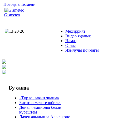
Погода в Тюмени
Gismeteo
Мөхәррият
Видео яңалык
Намаз
О нас
Язылучы почмагы
Бу
санда
«Төрле, ләкин янәшә»
Бигәтен мәчете юбилее
Дөнья чемпионы белән
күрештем
Ләчек авылында Авыл көне