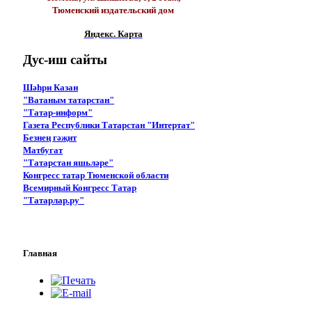
Тюменский издательский дом
Яндекс. Карта
Дус-иш
сайты
Шәһри Казан
"Ватаным татарстан"
"Татар-информ"
Газета Республики Татарстан "Интертат"
Безнең гәҗит
Матбугат
"Татарстан яшьләре"
Конгресс татар Тюменской области
Всемирный Конгресс Татар
"Татарлар.ру"
Главная