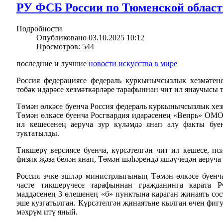
РУ ФСБ России по Тюменской област
Подробности
Опубликовано 03.10.2025 10:12
Просмотров: 544
последние и лучшие
новости искусства в мире
Россия федерациясе федераль куркынычсызлык хезмәтен
төбәк идарәсе хезмәткәрләре тарафыннан чит ил янаучысы 
Төмән өлкәсе буенча Россия федераль куркынычсызлык хез
Төмән өлкәсе буенча Росгвардия идарәсенең «Вепрь» ОМ
ил кешесенең аеруча зур күләмдә янап алу факты буе
туктатылды.
Тикшерү версиясе буенча, күрсәтелгән чит ил кешесе, пс
физик җәза белән янап, Төмән шәһәрендә яшәүчедән аеруча 
Россия эчке эшләр министрлыгының Төмән өлкәсе буенч
часте тикшерүчесе тарафыннан гражданинга карата
маддәсенең 3 өлешенең «б» пунктына караган җинаять сос
эше кузгатылган. Күрсәтелгән җинаятьне кылган өчен фигу
мәхрүм итү яный.