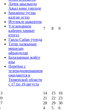
Ләчек авылында
Авыл көне гөрләде
Һөнәренә тугры
калган остаз
Игелекле шәкертем
Үлгәннәрнең
7
8
9
каберен хөрмәт
итегез
Гаилә Сабан туенда
Татар халкының
мирасын
өйрәнделәр
Балаларның җәйге
ялы
Перебои с
телерадиовещанием
ожидаются в
Тюменской области
с 17 по 19 августа
13
14
15
16
20
21
22
23
27
28
29
30
3
4
5
6