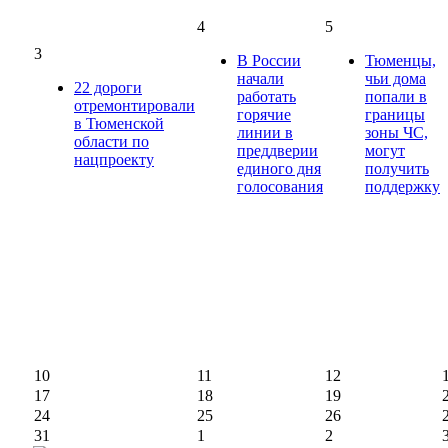
4
5
3
В России
Тюменцы,
начали
чьи дома
22 дороги
работать
попали в
отремонтировали
горячие
границы
в Тюменской
линии в
зоны ЧС,
области по
преддверии
могут
нацпроекту
единого дня
получить
голосования
поддержку
10
11
12
17
18
19
24
25
26
31
1
2