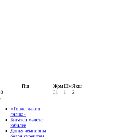
Пш
Җом
Шм
Якш
30
31
1
2
6
«Төрле, ләкин
янәшә»
Бигәтен мәчете
юбилее
Дөнья чемпионы
белән күрештем