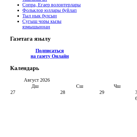
Сопра, Егаер волонтерлары
Фольклор юллары буйлап
Тыл нык булсын
Сугыш чоры кызы
язмышыннан
Газетага
язылу
Подписаться
на газету Онлайн
Календарь
Август
2026
Дш
Сш
Чш
27
28
29