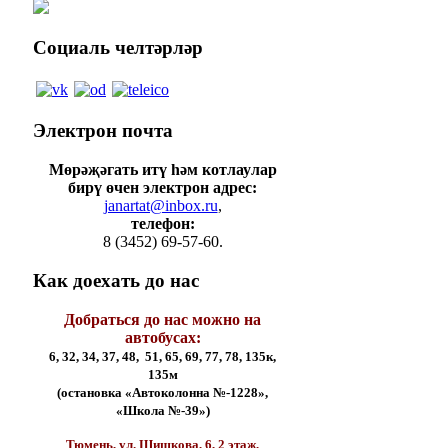
Социаль
челтәрләр
Электрон
почта
Мөрәҗәгать итү һәм котлаулар
бирү өчен электрон адрес:
janartat@inbox.ru
,
телефон:
8 (3452) 69-57-60.
Как
доехать до нас
Добраться до нас можно на
автобусах:
6, 32, 34, 37, 48, 51, 65, 69, 77, 78, 135к,
135м
(остановка «Автоколонна №-1228»,
«Школа №-39»)
Тюмень, ул. Шишкова, 6, 2 этаж,