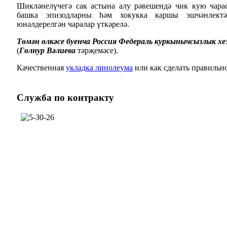
Шикләнелүчегә сак астына алу рәвешендә чик кую чарас
башка эпизодларны һәм хокукка каршы эшчәнлектә
юнәлдерелгән чаралар үткәрелә.
Төмән өлкәсе буенча Россия Федераль куркынычсызлык х
(
Гөлнур Вәлиева
тәрҗемәсе).
Качественная
укладка линолеума
или как сделать правильн
Служба
по контракту