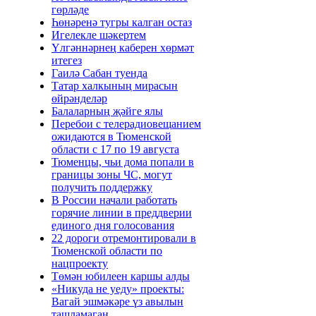
гөрләде
Һөнәренә тугры калган остаз
Игелекле шәкертем
Үлгәннәрнең каберен хөрмәт
итегез
Гаилә Сабан туенда
Татар халкының мирасын
өйрәнделәр
Балаларның җәйге ялы
Перебои с телерадиовещанием
ожидаются в Тюменской
области с 17 по 19 августа
Тюменцы, чьи дома попали в
границы зоны ЧС, могут
получить поддержку
В России начали работать
горячие линии в преддверии
единого дня голосования
22 дороги отремонтировали в
Тюменской области по
нацпроекту
Төмән юбилеен каршы алды
«Никуда не уеду» проекты:
Вагай эшмәкәре үз авылын
ташламаган