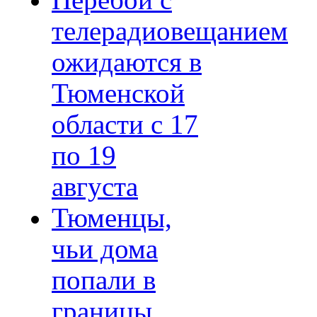
Перебои с
телерадиовещанием
ожидаются в
Тюменской
области с 17
по 19
августа
Тюменцы,
чьи дома
попали в
границы