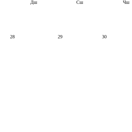
Дш
Сш
Чш
28
29
30