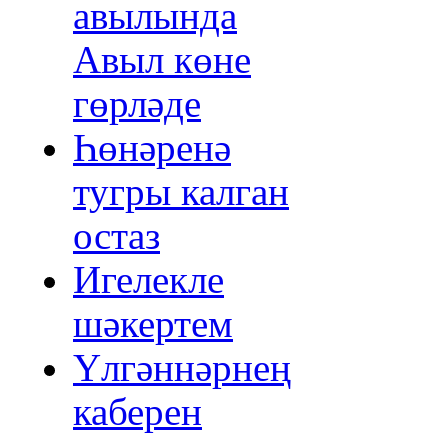
авылында
Авыл көне
гөрләде
Һөнәренә
тугры калган
остаз
Игелекле
шәкертем
Үлгәннәрнең
каберен