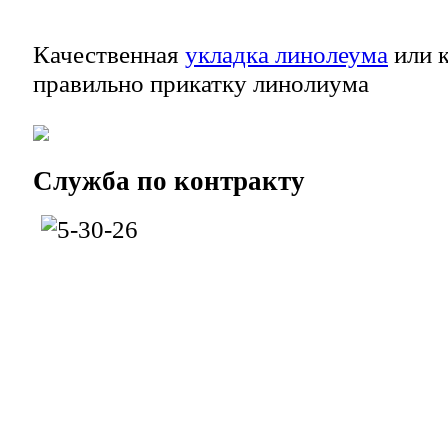
Качественная
укладка линолеума
или к
правильно прикатку линолиума
Служба
по контракту