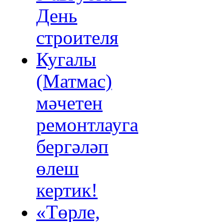
День
строителя
Кугалы
(Матмас)
мәчетен
ремонтлауга
бергәләп
өлеш
кертик!
«Төрле,