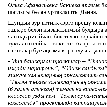
Ольга Афанасьевна Бакиева ярдәме бе
шатлыгы белән уртаклашты Дания.
Шундый зур нәтиҗәләргә ирешү юлын
эшләре белән кызыксынмый булдыра 
ялындырмыйчан, бик теләп һәркайсы 
тукталып сөйләп тә китте. Аларны төп
сәгатьләр буе әңгәмә кора алуы аңлаш
- Мин башкарган проектлар – “Этно
иҗади марафоны”, “Әбием сандыгы”,
яшәүче халыкларның орнаменталь сән
“Төмән төбәге халыкларының орнаме
(6 халык алынган) темасына видео-ле
класслар узды һәм “Төмән орнамент
көзгесендә” проектында катнашучыл