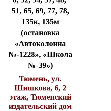
51, 65, 69, 77, 78,
135к, 135м
(остановка
«Автоколонна
№-1228», «Школа
№-39»)
Тюмень, ул.
Шишкова, 6, 2
этаж, Тюменский
издательский дом