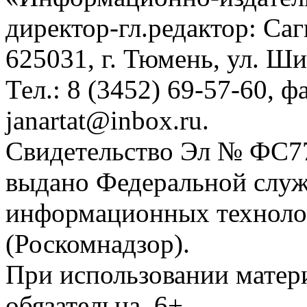
директор-гл.редактор: Са
625031, г. Тюмень, ул. Ши
Тел.: 8 (3452) 69-57-60, ф
janartat@inbox.ru.
Свидетельство Эл № ФС77-
выдано Федеральной служб
информационных техноло
(Роскомнадзор).
При использовании матери
обязательна. 6+