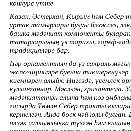
конкурс үтте.
Казан, Әстерхан, Кырым һәм Себер
уртак тамырлары булуы бәхәссез, ләк
башка мәдәният компоненты буларак,
татарларының үз тарихы, гореф-гад
традицияләре бар.
Һәр орнаментның да үз сакраль мәгън
экспозицияләре буенча тикшеренүләр
киемнәрен алыйк. Нигездә, үсемлек о
кулланганнар. Мәсәлән, хризантема. 
мәдәниятеннән алына һәм көз эмблем
гасырда Төмән Себер тракты юллары
кертелгән. Анда бөек чәй юлы булган. 
чәчәк салкынлыкка түзгән һәм кышын
иткән, шуңа да озак яшәү символы бу