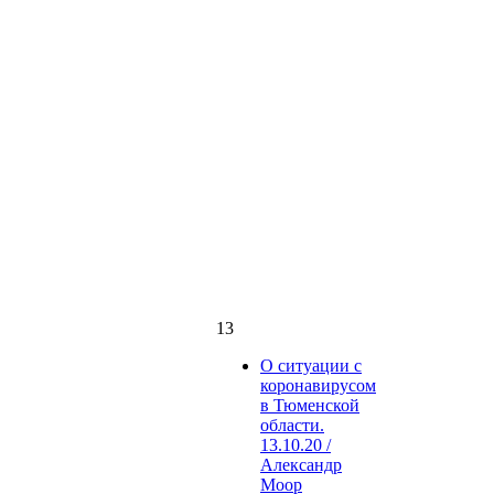
13
О ситуации с
коронавирусом
в Тюменской
области.
13.10.20 /
Александр
Моор