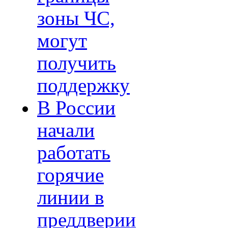
зоны ЧС,
могут
получить
поддержку
В России
начали
работать
горячие
линии в
преддверии