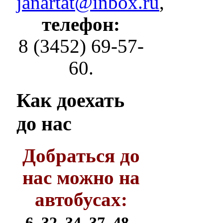
janartat@inbox.ru
,
телефон:
8 (3452) 69-57-
60.
Как
доехать
до нас
Добраться до
нас можно на
автобусах:
6, 32, 34, 37, 48,