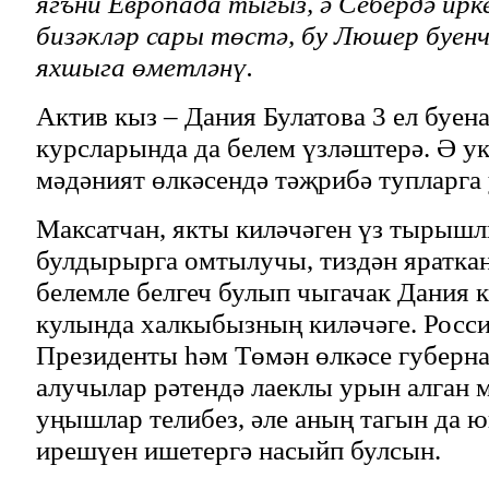
ягъни Европада тыгыз, ә Себердә ирке
бизәкләр сары төстә, бу Люшер буенч
яхшыга өметләнү.
Актив кыз – Дания Булатова 3 ел буен
курсларында да белем үзләштерә. Ә у
мәдәният өлкәсендә тәҗрибә тупларга
Максатчан, якты киләчәген үз тырыш
булдырырга омтылучы, тиздән яраткан
белемле белгеч булып чыгачак Дания 
кулында халкыбызның киләчәге. Росс
Президенты һәм Төмән өлкәсе губерн
алучылар рәтендә лаеклы урын алган 
уңышлар телибез, әле аның тагын да 
ирешүен ишетергә насыйп булсын.