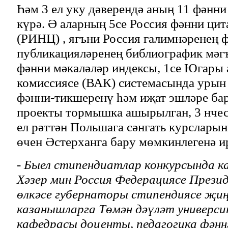
Һәм 3 ел уку дәверендә аның 11 фәнни
күрә. Ә аларның 5се Россия фәнни цит
(РИНЦ) , ягъни Россия галимнәренең 
публикацияләренең библиографик мәг
фәнни мәкаләләр индексы, 1се Югары 
комиссиясе (ВАК) системасында урын 
фәнни-тикшеренү һәм иҗат эшләре бар
проекты тормышка ашырылган, 3 нчес
ел рәттән Польшага сәнгать курсларын
өчен Әстерханга бару мөмкинлегенә и
- Быел стипендиатлар конкурсында 
Хәзер мин Россия Федерациясе Прези
өлкәсе губернаторы стипендиясе җиң
казанышларга Төмән дәүләт универс
кафедрасы доценты, педагогика фән