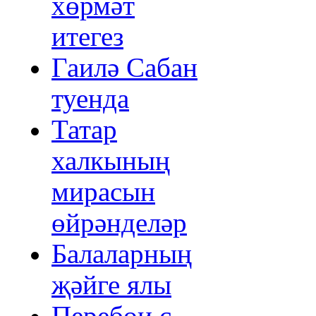
хөрмәт
итегез
Гаилә Сабан
туенда
Татар
халкының
мирасын
өйрәнделәр
Балаларның
җәйге ялы