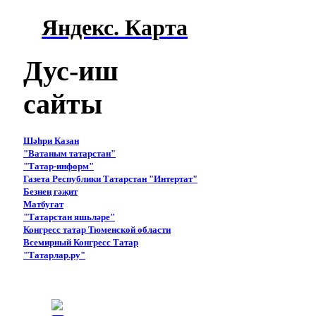
Яндекс. Карта
Дус-иш
сайты
Шәһри Казан
"Ватаным татарстан"
"Татар-информ"
Газета Республики Татарстан "Интертат"
Безнең гәҗит
Матбугат
"Татарстан яшьләре"
Конгресс татар Тюменской области
Всемирный Конгресс Татар
"Татарлар.ру"