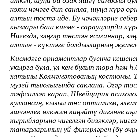
кояш чәчәге дип санала, шуңа күрә о
алтын төстә иде. Бу чәчәкләрне себ
кызлары баш киеме - сарауцларда күр
Нигездә, зәңгәр төстән ясаганнар, зәңг
алтын - күктәге йолдызларның җемелд
Киемдәге орнаментлар буенча кешен
укырга була, ул кем булып тора һәм һ.
хатыны Колмәмәтованың костюмы. Т
музей тыюлыгында саклана. Әгәр төс
тәфсилләп карап, Швейцария психол
куллансаң, кызыл төс оптимизм, эле
эшчәнлек өлкәсен киңәйтү дигәнне аң
кырыйларына чигелгән бизәкләр, нигез
татарларының уй-фикерләрен (бу очр