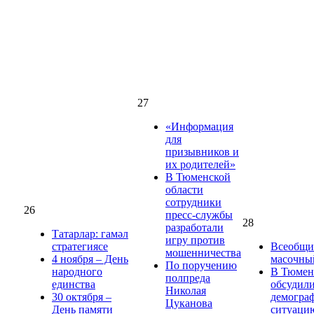
27
«Информация
для
призывников и
их родителей»
В Тюменской
области
сотрудники
26
пресс-службы
28
разработали
Татарлар: гамәл
игру против
стратегиясе
Всеобщ
мошенничества
4 ноября – День
масочны
По поручению
народного
В Тюме
полпреда
единства
обсудил
Николая
30 октября –
демогра
Цуканова
День памяти
ситуаци