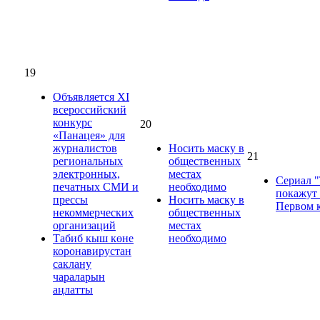
19
Объявляется XI
всероссийский
конкурс
20
«Панацея» для
журналистов
Носить маску в
21
региональных
общественных
электронных,
местах
Сериал 
печатных СМИ и
необходимо
покажут
прессы
Носить маску в
Первом 
некоммерческих
общественных
организаций
местах
Табиб кыш көне
необходимо
коронавирустан
саклану
чараларын
аңлатты