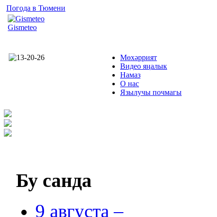
Погода в Тюмени
Gismeteo
Мөхәррият
Видео яңалык
Намаз
О нас
Язылучы почмагы
Бу
санда
9 августа –