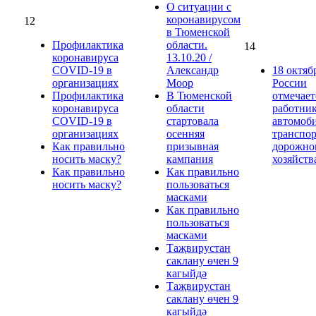
О ситуации с
коронавирусом
12
в Тюменской
Профилактика
области.
14
коронавируса
13.10.20 /
COVID-19 в
Александр
18 октяб
организациях
Моор
России
Профилактика
В Тюменской
отмечает
коронавируса
области
работни
COVID-19 в
стартовала
автомоб
организациях
осенняя
транспор
Как правильно
призывная
дорожно
носить маску?
кампания
хозяйств
Как правильно
Как правильно
носить маску?
пользоваться
масками
Как правильно
пользоваться
масками
Таҗвирустан
саклану өчен 9
кагыйдә
Таҗвирустан
саклану өчен 9
кагыйдә