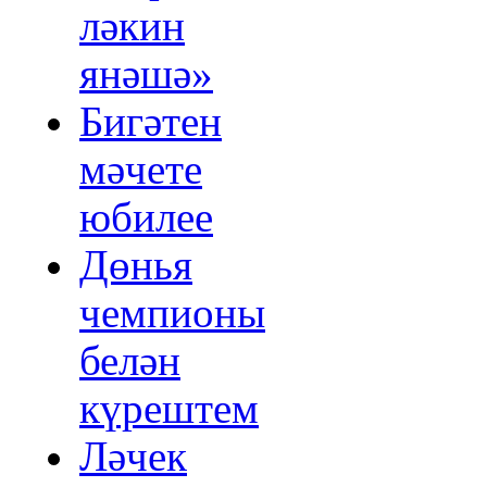
ләкин
янәшә»
Бигәтен
мәчете
юбилее
Дөнья
чемпионы
белән
күрештем
Ләчек