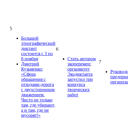
5
Большой
этнографический
диктант
6
состоится с 3 по
8 ноября
Стать автором
7
Дмитрий
экоперемен:
Кузьменко:
оргкомитет
Руковод
«Сфера
Экодиктанта
предпри
обращения с
запустил три
организ
отходами-дорога
конкурса
с двухсторонним
творческих
движением.
работ
Чисто не только
там, где убирают,
а и там, где не
мусорят!»