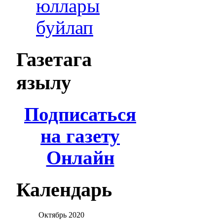
юллары
буйлап
Газетага
язылу
Подписаться
на газету
Онлайн
Календарь
Октябрь
2020