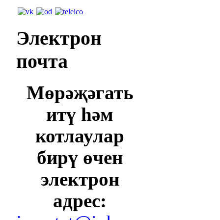
Электрон
почта
Мөрәҗәгать
итү һәм
котлаулар
бирү өчен
электрон
адрес: