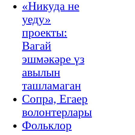
«Никуда не
уеду»
проекты:
Вагай
эшмәкәре үз
авылын
ташламаган
Сопра, Егаер
волонтерлары
Фольклор