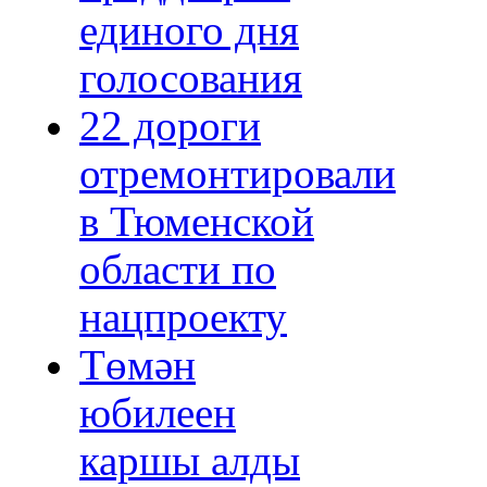
единого дня
голосования
22 дороги
отремонтировали
в Тюменской
области по
нацпроекту
Төмән
юбилеен
каршы алды