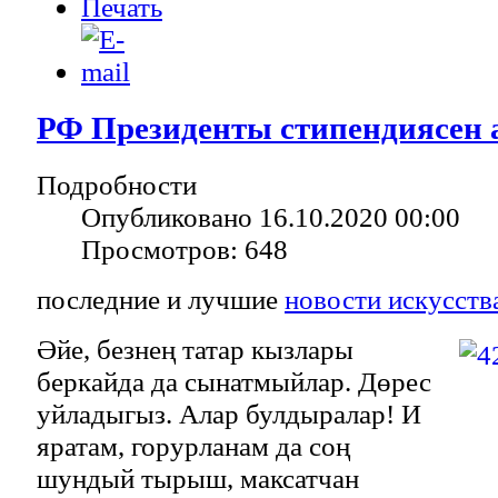
РФ Президенты стипендиясен
Подробности
Опубликовано 16.10.2020 00:00
Просмотров: 648
последние и лучшие
новости искусств
Әйе, безнең татар кызлары
беркайда да сынатмыйлар. Дөрес
уйладыгыз. Алар булдыралар! И
яратам, горурланам да соң
шундый тырыш, максатчан