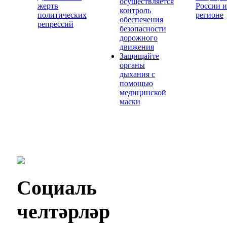
осуществляется
жертв
России и
контроль
политических
регионе
обеспечения
репрессий
безопасности
дорожного
движения
Защищайте
органы
дыхания с
помощью
медицинской
маски
Социаль
челтәрләр