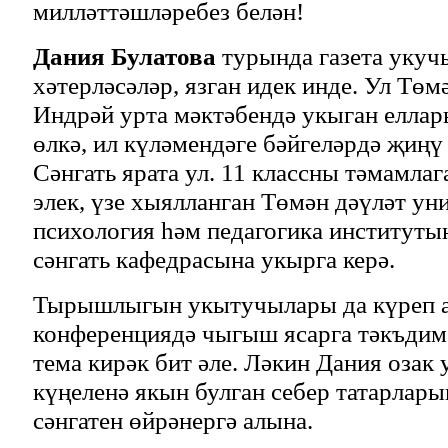
милләттәшләребез белән!
Дания Булатова
турында газета укуч
хәтерләсәләр, язган идек инде. Ул Тө
Индрәй урта мәктәбендә укыган еллар
өлкә, ил күләмендәге бәйгеләрдә җиңү 
Сәнгать ярата ул. 11 классны тәмамлага
элек, үзе хыялланган Төмән дәүләт ун
психология һәм педагогика институты
сәнгать кафедрасына укырга керә.
Тырышлыгын укытучылары да күреп а
конференциядә чыгыш ясарга тәкъдим
тема кирәк бит әле. Ләкин Дания озак
күңеленә якын булган себер татарлар
сәнгатен өйрәнергә алына.