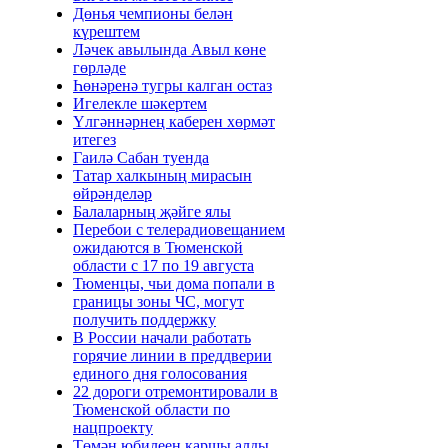
Дөнья чемпионы белән
күрештем
Ләчек авылында Авыл көне
гөрләде
Һөнәренә тугры калган остаз
Игелекле шәкертем
Үлгәннәрнең каберен хөрмәт
итегез
Гаилә Сабан туенда
Татар халкының мирасын
өйрәнделәр
Балаларның җәйге ялы
Перебои с телерадиовещанием
ожидаются в Тюменской
области с 17 по 19 августа
Тюменцы, чьи дома попали в
границы зоны ЧС, могут
получить поддержку
В России начали работать
горячие линии в преддверии
единого дня голосования
22 дороги отремонтировали в
Тюменской области по
нацпроекту
Төмән юбилеен каршы алды