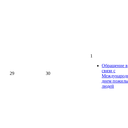
1
Обращение в
связи с
29
30
Международ
днем пожил
людей