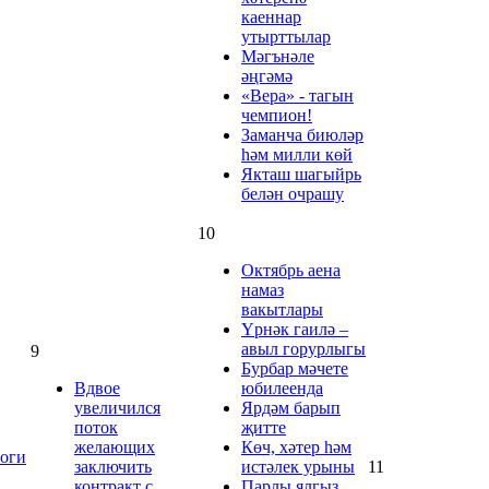
каеннар
утырттылар
Мәгънәле
әңгәмә
«Вера» - тагын
чемпион!
Заманча биюләр
һәм милли көй
Якташ шагыйрь
белән очрашу
10
Октябрь аена
намаз
вакытлары
Үрнәк гаилә –
авыл горурлыгы
9
Бурбар мәчете
Вдвое
юбилеенда
увеличился
Ярдәм барып
поток
җитте
желающих
Көч, хәтер һәм
логи
заключить
истәлек урыны
11
контракт с
Парлы ялгыз