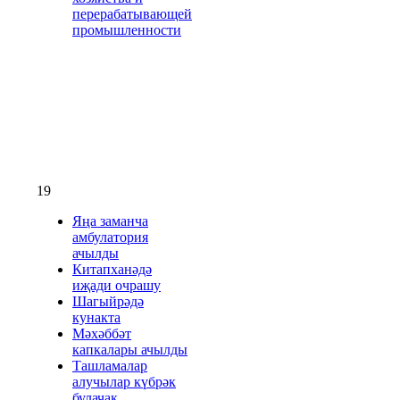
перерабатывающей
промышленности
19
Яңа заманча
амбулатория
ачылды
Китапханәдә
иҗади очрашу
Шагыйрәдә
кунакта
Мәхәббәт
капкалары ачылды
Ташламалар
алучылар күбрәк
булачак