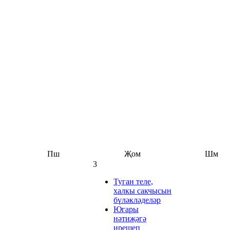
Пш
Җом
Шм
3
Туган теле,
халкы сакчысын
бүләкләделәр
Югары
нәтиҗәгә
ирешеп