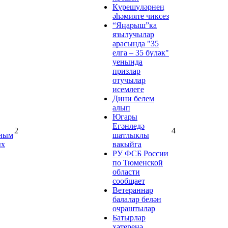
Күрешүләрнең
әһәмияте чиксез
“Яңарыш”ка
язылучылар
арасында "35
елга – 35 бүләк"
уенында
призлар
отучылар
исемлеге
Дини белем
алып
Югары
Егәнледә
2
4
ным
шатлыклы
ых
вакыйга
РУ ФСБ России
по Тюменской
области
сообщает
Ветераннар
балалар белән
очраштылар
Батырлар
хәтеренә