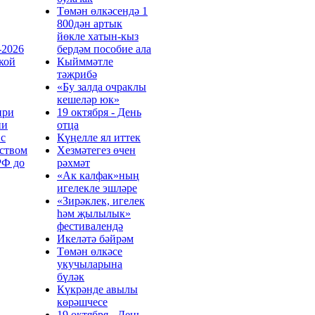
Төмән өлкәсендә 1
800дән артык
йөкле хатын-кыз
-2026
бердәм пособие ала
кой
Кыйммәтле
тәҗрибә
«Бу залда очраклы
кешеләр юк»
при
19 октября - День
ии
отца
 с
Күңелле ял иттек
ством
Хезмәтегез өчен
РФ до
рәхмәт
«Ак калфак»ның
игелекле эшләре
«Зирәклек, игелек
һәм җылылык»
фестивалендә
Икеләтә бәйрәм
Төмән өлкәсе
укучыларына
бүләк
Күкрәнде авылы
көрәшчесе
19 октября - День