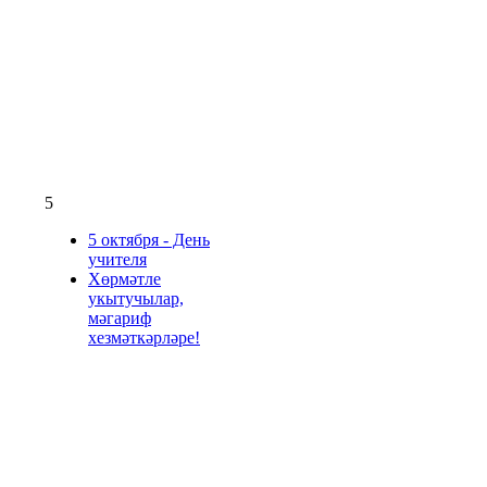
5
5 октября - День
учителя
Хөрмәтле
укытучылар,
мәгариф
хезмәткәрләре!