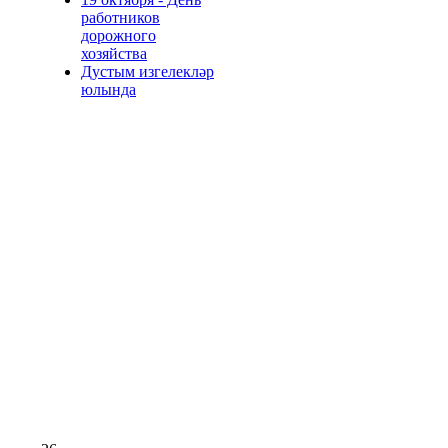
работников
дорожного
хозяйства
Дустым изгелекләр
юлында