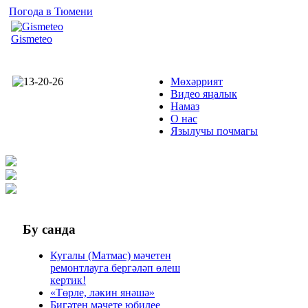
Погода в Тюмени
Gismeteo
Мөхәррият
Видео яңалык
Намаз
О нас
Язылучы почмагы
Бу
санда
Кугалы (Матмас) мәчетен
ремонтлауга бергәләп өлеш
кертик!
«Төрле, ләкин янәшә»
Бигәтен мәчете юбилее