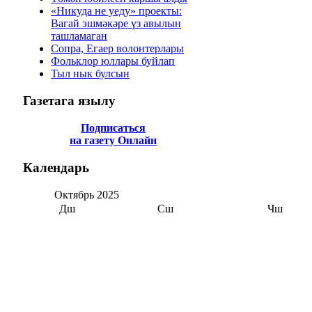
«Никуда не уеду» проекты:
Вагай эшмәкәре үз авылын
ташламаган
Сопра, Егаер волонтерлары
Фольклор юллары буйлап
Тыл нык булсын
Газетага
язылу
Подписаться
на газету Онлайн
Календарь
Октябрь
2025
Дш
Сш
Чш