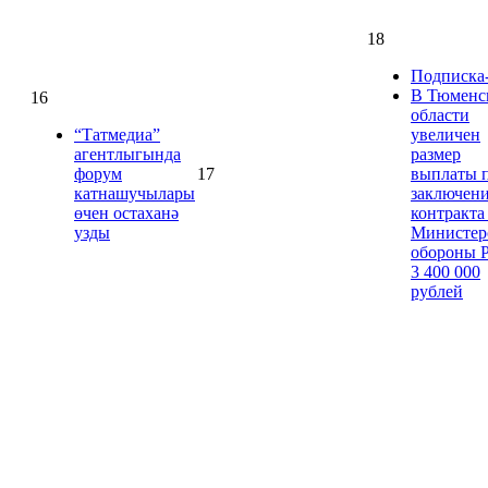
18
Подписка
В Тюменс
16
области
“Татмедиа”
увеличен
агентлыгында
размер
форум
17
выплаты 
катнашучылары
заключен
өчен остаханә
контракта
узды
Министер
обороны 
3 400 000
рублей