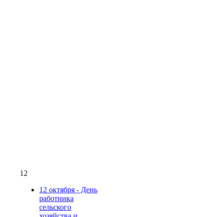
12
12 октября - День
работника
сельского
хозяйства и