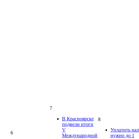
7
В Красноярске
8
подвели итоги
V
Уплатить на
6
Международной
нужно до 1