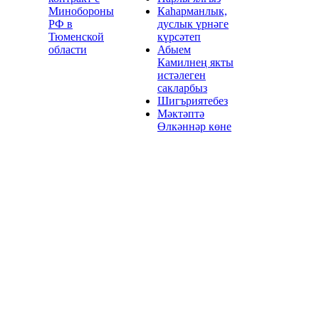
Минобороны
Каһарманлык,
РФ в
дуслык үрнәге
Тюменской
күрсәтеп
области
Абыем
Камилнең якты
истәлеген
сакларбыз
Шигъриятебез
Мәктәптә
Өлкәннәр көне